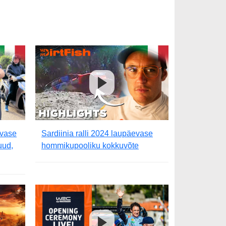
evase
Sardiinia ralli 2024 laupäevase
uud,
hommikupooliku kokkuvõte