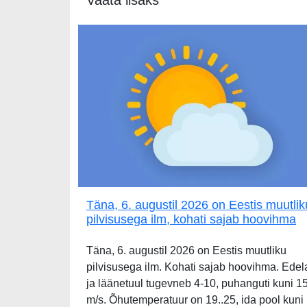
Täna, 6. augustil 2026 on Eestis muutlik
pilvisusega ilm, kohati sajab hoovihma
Täna, 6. augustil 2026 on Eestis muutliku
pilvisusega ilm. Kohati sajab hoovihma. Edel
ja läänetuul tugevneb 4-10, puhanguti kuni 1
m/s. Õhutemperatuur on 19..25, ida pool kuni