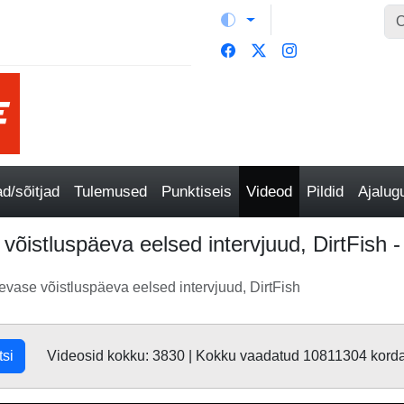
/sõitjad
Tulemused
Punktiseis
Videod
Pildid
Ajalu
 võistluspäeva eelsed intervjuud, DirtFish 
äevase võistluspäeva eelsed intervjuud, DirtFish
tsi
Videosid kokku: 3830 | Kokku vaadatud 10811304 kord