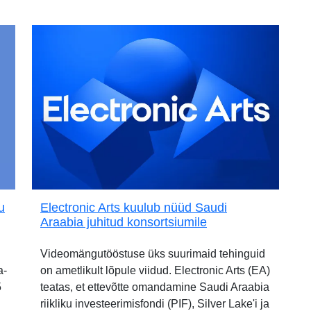
u
Electronic Arts kuulub nüüd Saudi
Araabia juhitud konsortsiumile
Videomängutööstuse üks suurimaid tehinguid
a-
on ametlikult lõpule viidud. Electronic Arts (EA)
5
teatas, et ettevõtte omandamine Saudi Araabia
riikliku investeerimisfondi (PIF), Silver Lake'i ja