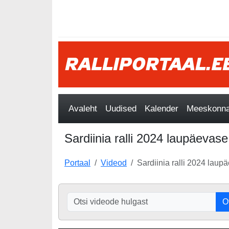
Avaleht
Uudised
Kalender
Meeskonnad
Sardiinia ralli 2024 laupäevase
Portaal
Videod
Sardiinia ralli 2024 laup
O