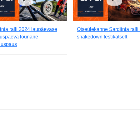
inia ralli 2024 laupäevase
Otseülekanne Sardiinia ralli
tluspäeva lõunane
shakedown testikatselt
duspaus