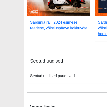
Sardiinia ralli 2024 esimese,
Sardi
reedese, võistluspäeva kokkuvõte
võis
hool
Seotud uudised
Seotud uudised puuduvad
Vaata lisaks