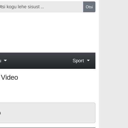
Otsi
gu
Sport
- Video
a