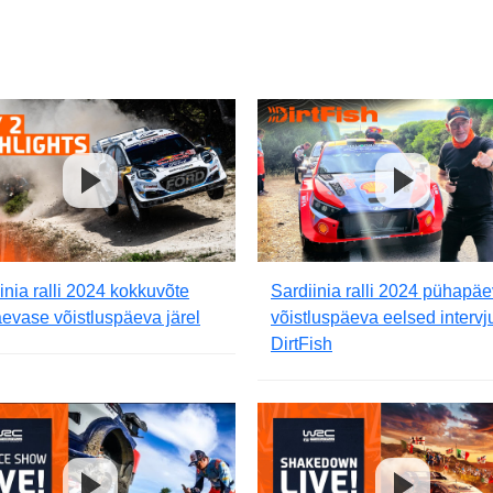
inia ralli 2024 kokkuvõte
Sardiinia ralli 2024 pühapä
evase võistluspäeva järel
võistluspäeva eelsed intervj
DirtFish