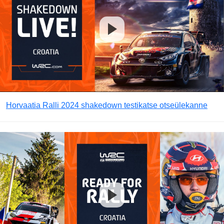
Horvaatia Ralli 2024 shakedown testikatse otseülekanne