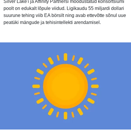
Silver Lake'i ja Affinity Partnersi moodustatud konsortsiumi
poolt on edukalt lõpule viidud. Ligikaudu 55 miljardi dollari
suurune tehing viib EA börsilt ning avab ettevõtte sõnul uue
peatüki mängude ja tehisintellekti arendamisel.