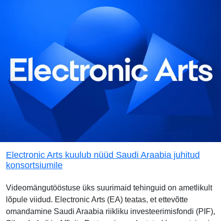
Electronic Arts kuulub nüüd Saudi Araabia juhitud
konsortsiumile
Videomängutööstuse üks suurimaid tehinguid on ametlikult
lõpule viidud. Electronic Arts (EA) teatas, et ettevõtte
omandamine Saudi Araabia riikliku investeerimisfondi (PIF),