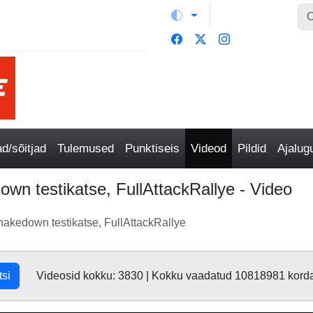
/sõitjad
Tulemused
Punktiseis
Videod
Pildid
Ajalu
wn testikatse, FullAttackRallye - Video
hakedown testikatse, FullAttackRallye
tsi
Videosid kokku: 3830 | Kokku vaadatud 10818981 kord