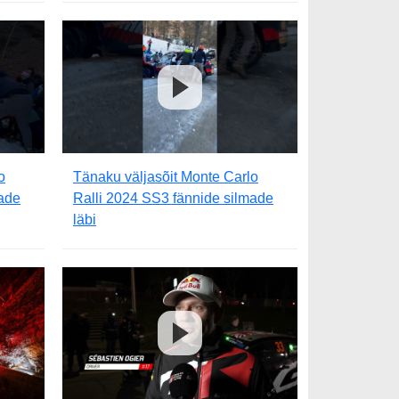
o
Tänaku väljasõit Monte Carlo
made
Ralli 2024 SS3 fännide silmade
läbi