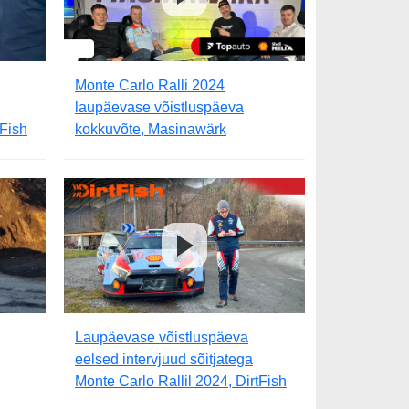
Monte Carlo Ralli 2024
laupäevase võistluspäeva
tFish
kokkuvõte, Masinawärk
Laupäevase võistluspäeva
eelsed intervjuud sõitjatega
Monte Carlo Rallil 2024, DirtFish