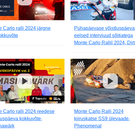
 Carlo ralli 2024 järgne
Pühapäevase võistluspäeva
okkuvõte
eelsed intervjuud sõitjatega
Monte Carlo Rallil 2024, Dir
 Carlo ralli 2024 reedese
Monte Carlo Ralli 2024
luspäeva kokkuvõte,
kiiruskatse SS9 ülevaade,
nawärk
Phenomenal