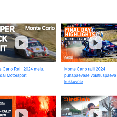
 Carlo Ralli 2024 melu,
Monte Carlo ralli 2024
dai Motorsport
pühapäevase võistluspäeva
kokkuvõte