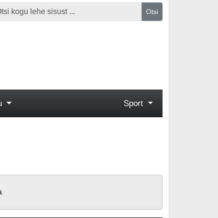
Otsi
gu
Sport
a