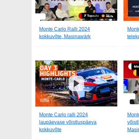
Monte Carlo Ralli 2024
Monte
kokkuvõte, Masinawärk
telek
Monte Carlo ralli 2024
Monte
laupäevase võistluspäeva
võist
kokkuvõte
Masi