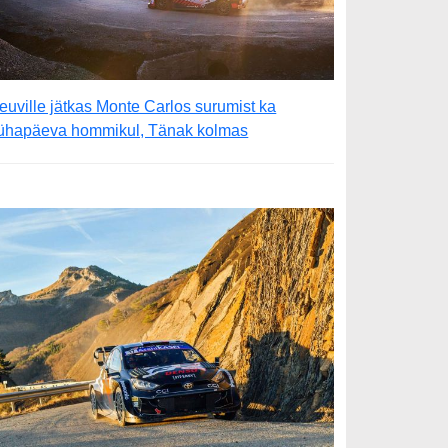
euville jätkas Monte Carlos surumist ka
ühapäeva hommikul, Tänak kolmas