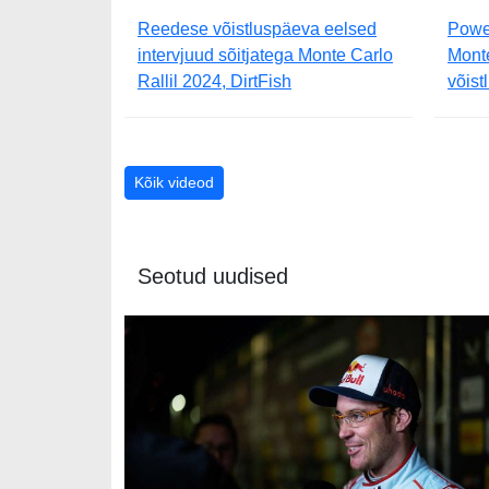
Reedese võistluspäeva eelsed
Powe
intervjuud sõitjatega Monte Carlo
Monte
Rallil 2024, DirtFish
võist
Kõik videod
Seotud uudised