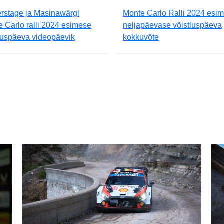
rstage ja Masinawärgi
Monte Carlo Ralli 2024 esi
 Carlo ralli 2024 esimese
neljapäevase võistluspäeva
luspäeva videopäevik
kokkuvõte