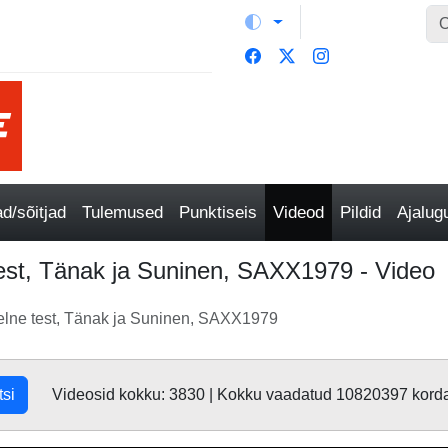
/sõitjad
Tulemused
Punktiseis
Videod
Pildid
Ajalu
test, Tänak ja Suninen, SAXX1979 - Video
eelne test, Tänak ja Suninen, SAXX1979
tsi
Videosid kokku: 3830 | Kokku vaadatud 10820397 kord