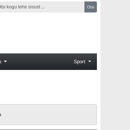
Otsi
gu
Sport
a