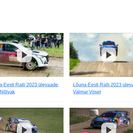
-Eesti Ralli 2023 ülevaade,
Lõuna-Eesti Ralli 2023 ülev
 Nõlvak
Valmar Viisel