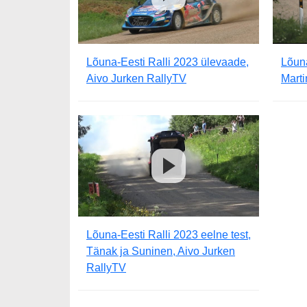
Lõuna-Eesti Ralli 2023 ülevaade,
Lõuna
Aivo Jurken RallyTV
Mart
Lõuna-Eesti Ralli 2023 eelne test,
Tänak ja Suninen, Aivo Jurken
RallyTV