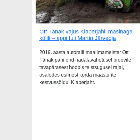
Ott Tänak vajus Klaperjahil masinaga
külili – appi tuli Martin Järveoja
2019. aasta autoralli maailmameister Ott
Tänak pani end nädalavahetusel proovile
tavapärasest hoopis teistsugusel rajal,
osaledes esimest korda maasturite
kestvussõidul Klaperjaht.