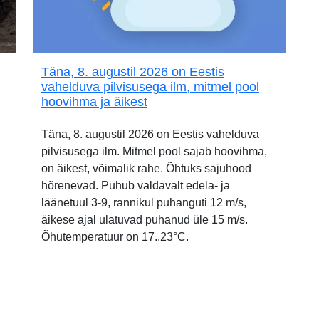
Täna, 8. augustil 2026 on Eestis
vahelduva pilvisusega ilm, mitmel pool
hoovihma ja äikest
Täna, 8. augustil 2026 on Eestis vahelduva
pilvisusega ilm. Mitmel pool sajab hoovihma,
on äikest, võimalik rahe. Õhtuks sajuhood
hõrenevad. Puhub valdavalt edela- ja
läänetuul 3-9, rannikul puhanguti 12 m/s,
äikese ajal ulatuvad puhanud üle 15 m/s.
Õhutemperatuur on 17..23°C.