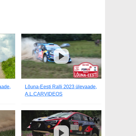
aade,
Lõuna-Eesti Ralli 2023 ülevaade,
A.L.CARVIDEOS