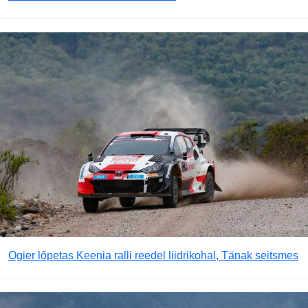
Ogier lõpetas Keenia ralli reedel liidrikohal, Tänak seitsmes