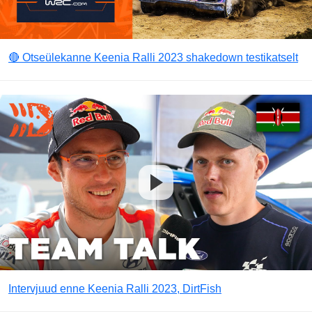
🔴 Otseülekanne Keenia Ralli 2023 shakedown testikatselt
Intervjuud enne Keenia Ralli 2023, DirtFish