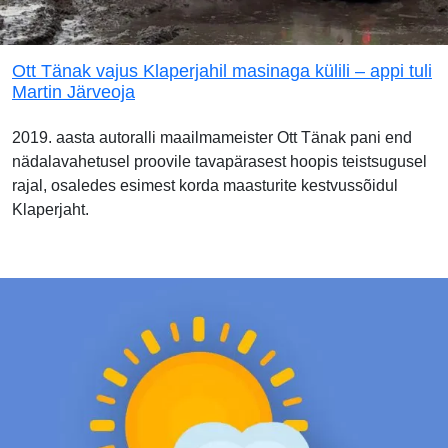
Ott Tänak vajus Klaperjahil masinaga külili – appi tuli
Martin Järveoja
2019. aasta autoralli maailmameister Ott Tänak pani end
nädalavahetusel proovile tavapärasest hoopis teistsugusel
rajal, osaledes esimest korda maasturite kestvussõidul
Klaperjaht.