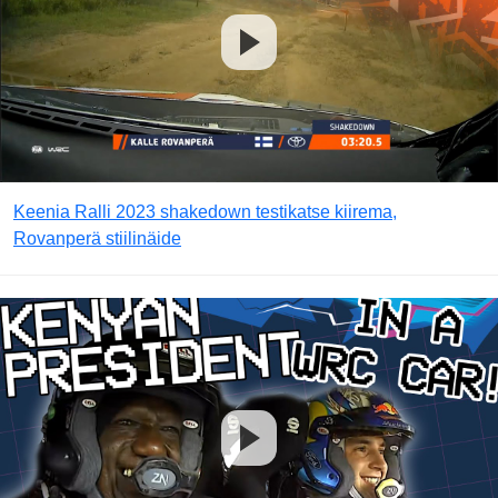
Keenia Ralli 2023 shakedown testikatse kiirema,
Rovanperä stiilinäide