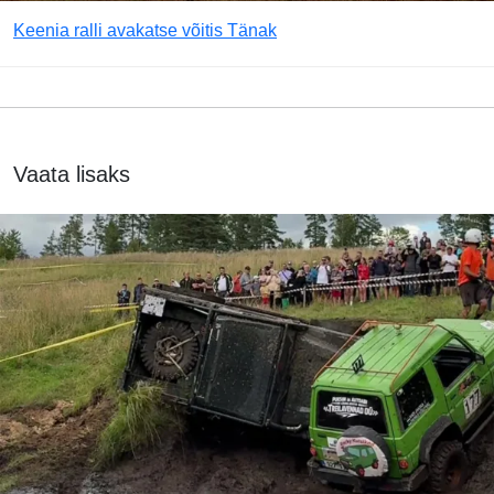
Keenia ralli avakatse võitis Tänak
Vaata lisaks