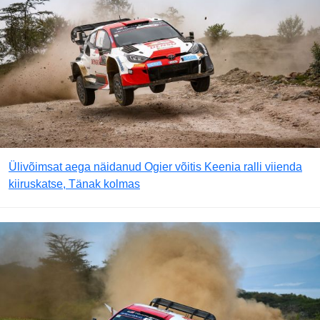
Ülivõimsat aega näidanud Ogier võitis Keenia ralli viienda
kiiruskatse, Tänak kolmas