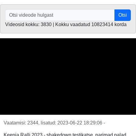
Otsi
Videosid kokku: 3830 | Kokku vaadatud 10823414 korda
Vaatamisi: 2344, lisatud: 2023-06-22 18:29:06 -
Keenia Ralli 2023 - shakedown testikatse, parimad palad