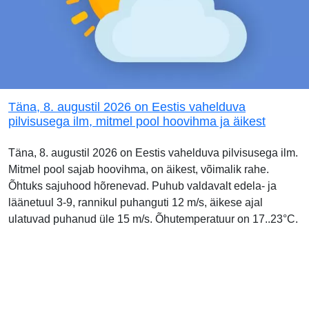
Täna, 8. augustil 2026 on Eestis vahelduva
pilvisusega ilm, mitmel pool hoovihma ja äikest
Täna, 8. augustil 2026 on Eestis vahelduva pilvisusega ilm.
Mitmel pool sajab hoovihma, on äikest, võimalik rahe.
Õhtuks sajuhood hõrenevad. Puhub valdavalt edela- ja
läänetuul 3-9, rannikul puhanguti 12 m/s, äikese ajal
ulatuvad puhanud üle 15 m/s. Õhutemperatuur on 17..23°C.