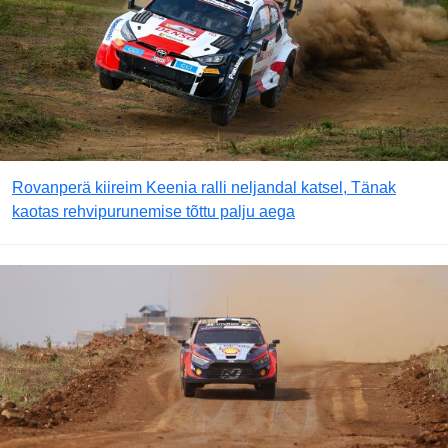
Rovanperä kiireim Keenia ralli neljandal katsel, Tänak
kaotas rehvipurunemise tõttu palju aega