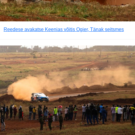
Reedese avakatse Keenias võitis Ogier, Tänak seitsmes