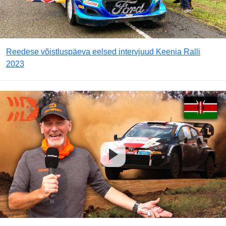
Reedese võistluspäeva eelsed intervjuud Keenia Ralli
2023