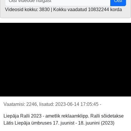
Otsi
Videosid kokku: 3830 | Kokku vaadatud 10832244 korda
Vaatamisi: 2246, lisatud: 2023-06-14 17:05:45 -
Liepāja Ralli 2023 - ametlik reklaamklipp. Ralli sõidetakse
Lätis Liepāja ümbruses 17. juunist - 18. juunini (2023)