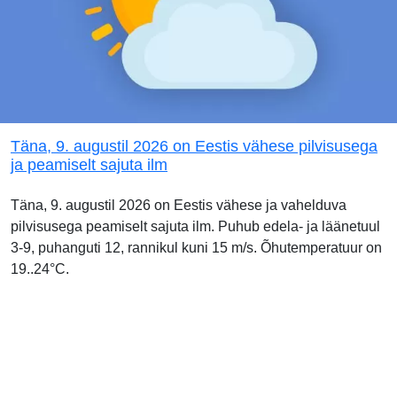
Täna, 9. augustil 2026 on Eestis vähese pilvisusega
ja peamiselt sajuta ilm
Täna, 9. augustil 2026 on Eestis vähese ja vahelduva
pilvisusega peamiselt sajuta ilm. Puhub edela- ja läänetuul
3-9, puhanguti 12, rannikul kuni 15 m/s. Õhutemperatuur on
19..24°C.