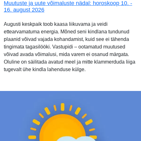
Muutuste ja uute võimaluste nädal: horoskoop 10. -
16. august 2026
Augusti keskpaik toob kaasa liikuvama ja veidi
ettearvamatuma energia. Mõned seni kindlana tundunud
plaanid võivad vajada kohandamist, kuid see ei tähenda
tingimata tagasilööki. Vastupidi – ootamatud muutused
võivad avada võimalusi, mida varem ei osanud märgata.
Oluline on säilitada avatud meel ja mitte klammerduda liiga
tugevalt ühe kindla lahenduse külge.