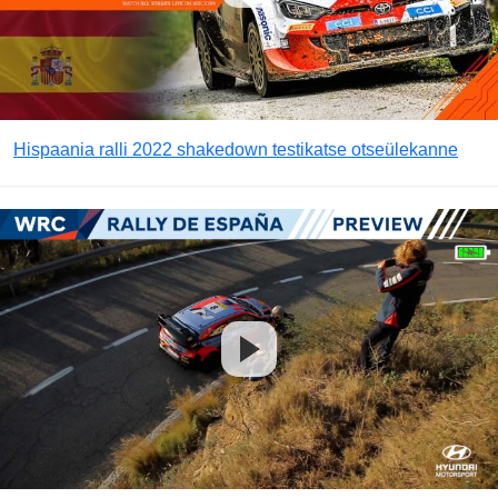
Hispaania ralli 2022 shakedown testikatse otseülekanne