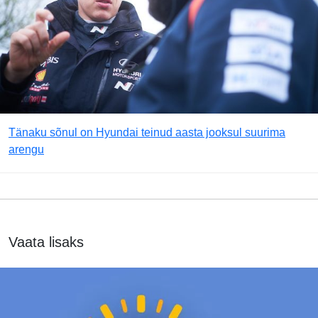
Tänaku sõnul on Hyundai teinud aasta jooksul suurima
arengu
Vaata lisaks