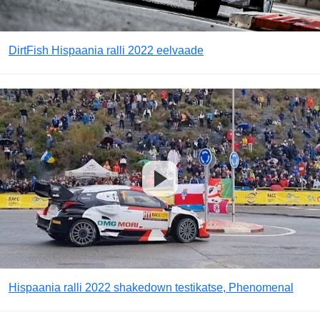
DirtFish Hispaania ralli 2022 eelvaade
Hispaania ralli 2022 shakedown testikatse, Phenomenal