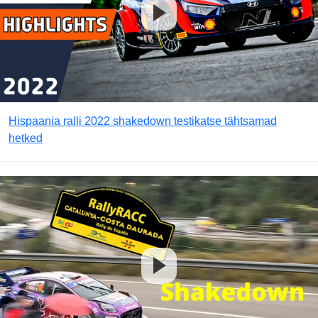
Hispaania ralli 2022 shakedown testikatse tähtsamad
hetked