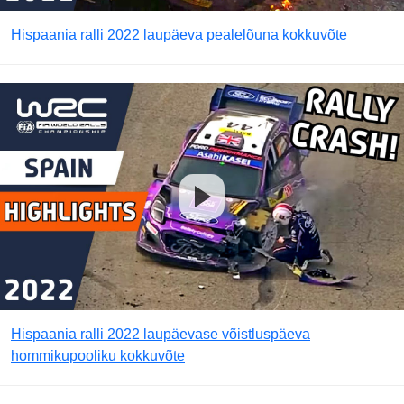
Hispaania ralli 2022 laupäeva pealelõuna kokkuvõte
Hispaania ralli 2022 laupäevase võistluspäeva
hommikupooliku kokkuvõte