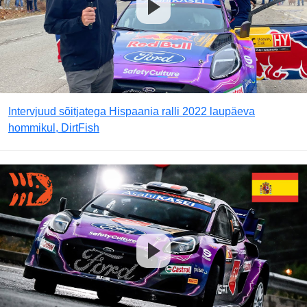
Intervjuud sõitjatega Hispaania ralli 2022 laupäeva
hommikul, DirtFish