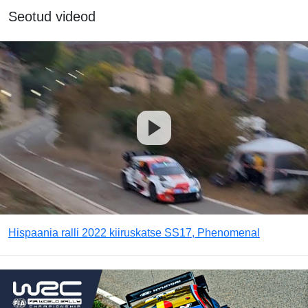
Seotud videod
Hispaania ralli 2022 kiiruskatse SS17, Phenomenal