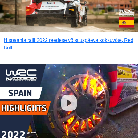
Hispaania ralli 2022 reedese võistluspäeva kokkuvõte, Red
Bull