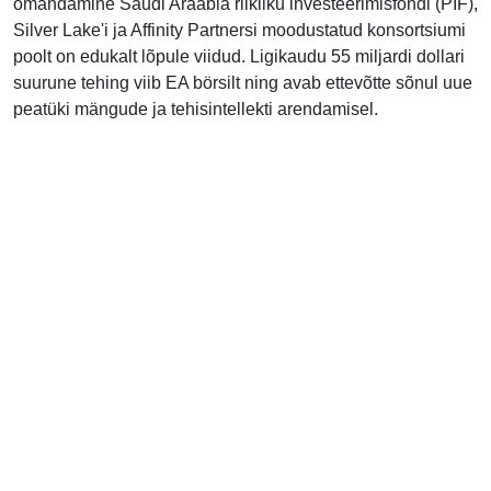
omandamine Saudi Araabia riikliku investeerimisfondi (PIF),
Silver Lake'i ja Affinity Partnersi moodustatud konsortsiumi
poolt on edukalt lõpule viidud. Ligikaudu 55 miljardi dollari
suurune tehing viib EA börsilt ning avab ettevõtte sõnul uue
peatüki mängude ja tehisintellekti arendamisel.