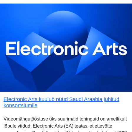
Electronic Arts kuulub nüüd Saudi Araabia juhitud
konsortsiumile
Videomängutööstuse üks suurimaid tehinguid on ametlikult
lõpule viidud. Electronic Arts (EA) teatas, et ettevõtte