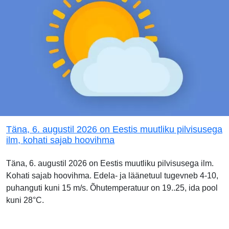
Täna, 6. augustil 2026 on Eestis muutliku pilvisusega
ilm, kohati sajab hoovihma
Täna, 6. augustil 2026 on Eestis muutliku pilvisusega ilm.
Kohati sajab hoovihma. Edela- ja läänetuul tugevneb 4-10,
puhanguti kuni 15 m/s. Õhutemperatuur on 19..25, ida pool
kuni 28°C.