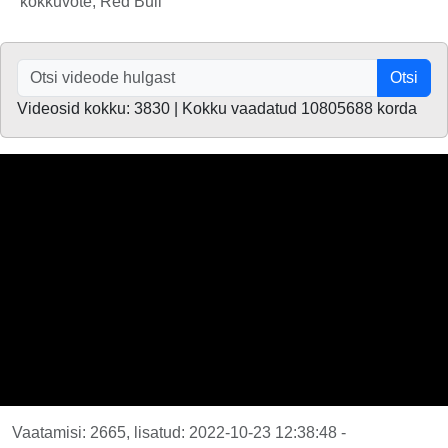
kokkuvõte, Red Bull
Otsi
Videosid kokku: 3830 | Kokku vaadatud 10805688 korda
Vaatamisi: 2665, lisatud: 2022-10-23 12:38:48 -