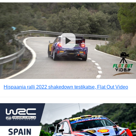
Hispaania ralli 2022 shakedown testikatse, Flat Out Video