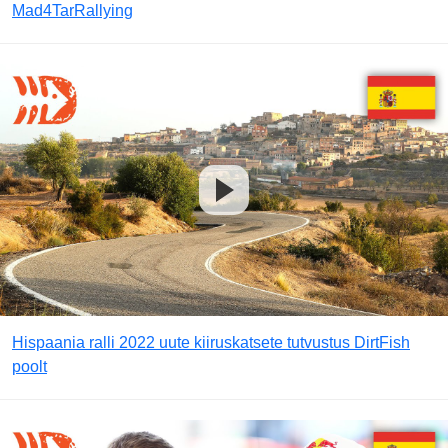
Mad4TarRallying
Hispaania ralli 2022 uute kiiruskatsete tutvustus DirtFish
poolt