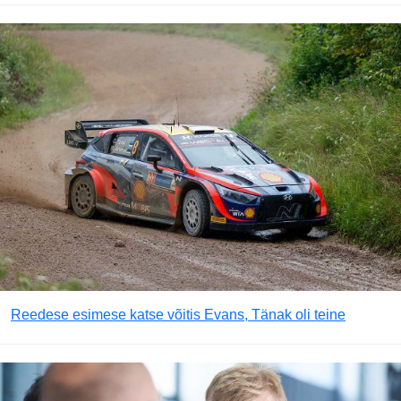
Reedese esimese katse võitis Evans, Tänak oli teine