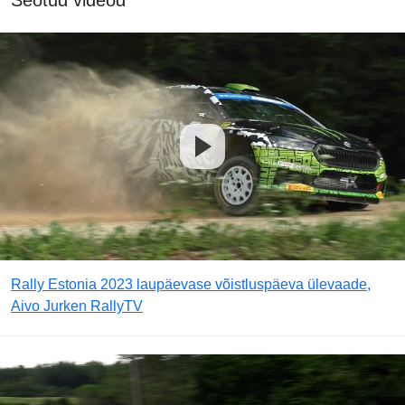
Seotud videod
Rally Estonia 2023 laupäevase võistluspäeva ülevaade,
Aivo Jurken RallyTV