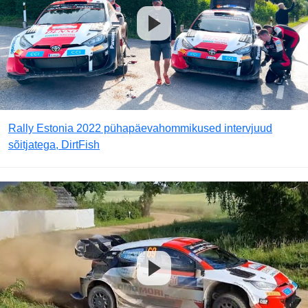
Rally Estonia 2022 pühapäevahommikused intervjuud
sõitjatega, DirtFish