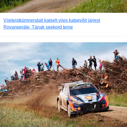
Viieteistkümnendalt katselt viies katsevõit järjest
Rovanperäle, Tänak seekord teine