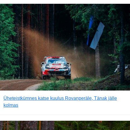
Üheteistkümnes katse kuulus Rovanperäle, Tänak jälle
kolmas