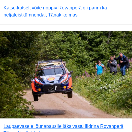
Katse-katselt võite noppiv Rovanperä oli parim ka
neljateistkümnendal, Tänak kolmas
Laupäevasele lõunapausile läks vastu liidrina Rovanperä,