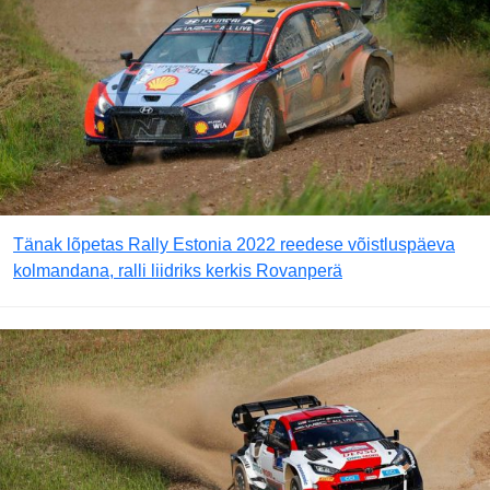
Tänak lõpetas Rally Estonia 2022 reedese võistluspäeva
kolmandana, ralli liidriks kerkis Rovanperä