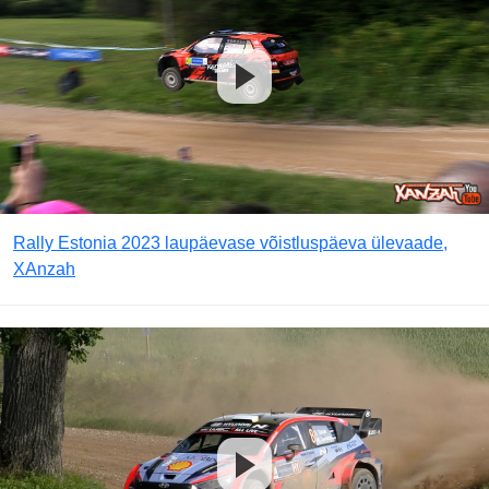
Rally Estonia 2023 laupäevase võistluspäeva ülevaade,
XAnzah