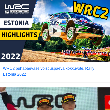
WRC2 pühapäevase võistluspäeva kokkuvõte, Rally
Estonia 2022