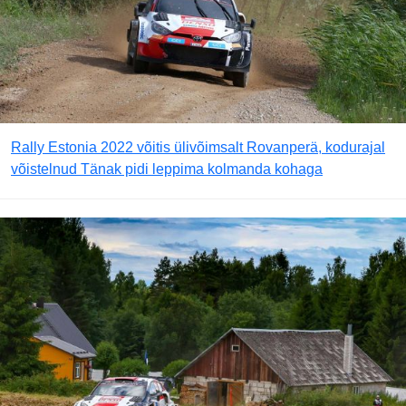
Rally Estonia 2022 võitis ülivõimsalt Rovanperä, kodurajal
võistelnud Tänak pidi leppima kolmanda kohaga