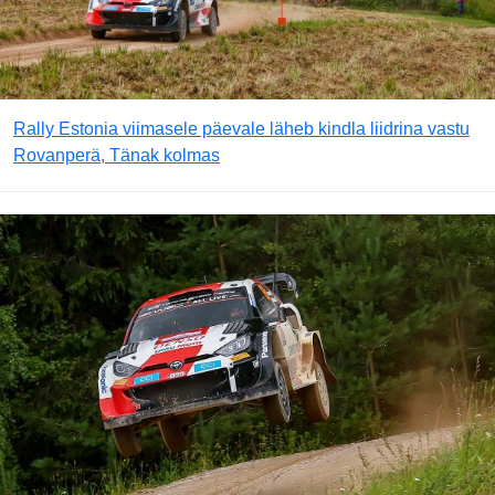
Rally Estonia viimasele päevale läheb kindla liidrina vastu
Rovanperä, Tänak kolmas