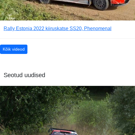
Rally Estonia 2022 kiiruskatse SS20, Phenomenal
Kõik videod
Seotud uudised