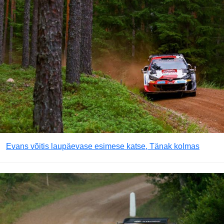
Evans võitis laupäevase esimese katse, Tänak kolmas