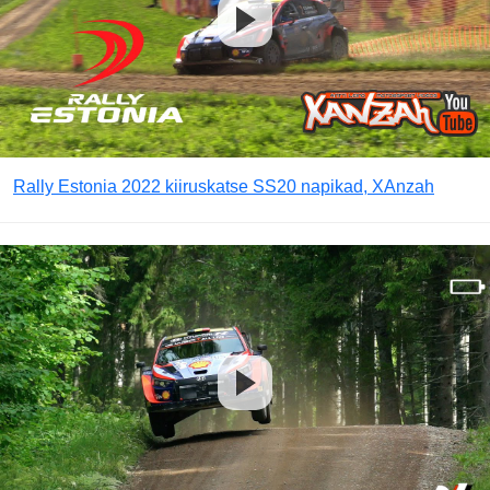
Rally Estonia 2022 kiiruskatse SS20 napikad, XAnzah