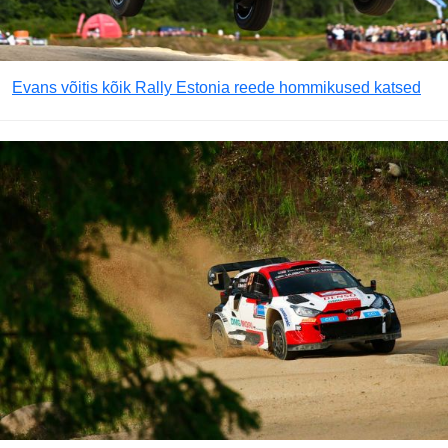
Evans võitis kõik Rally Estonia reede hommikused katsed