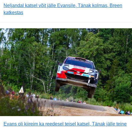
Neljandal katsel võit jälle Evansile, Tänak kolmas, Breen
katkestas
Evans oli kiireim ka reedesel teisel katsel, Tänak jälle teine