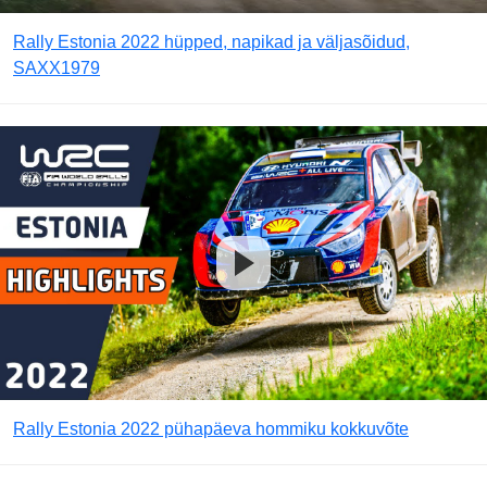
Rally Estonia 2022 hüpped, napikad ja väljasõidud,
SAXX1979
Rally Estonia 2022 pühapäeva hommiku kokkuvõte