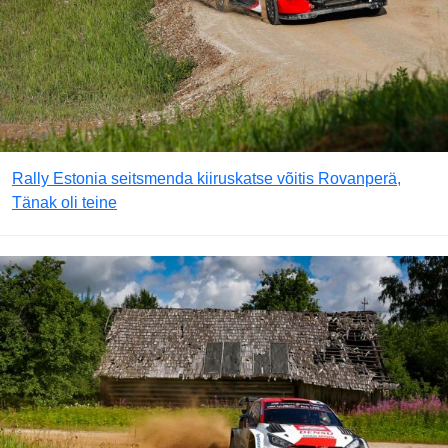
Rally Estonia seitsmenda kiiruskatse võitis Rovanperä,
Tänak oli teine