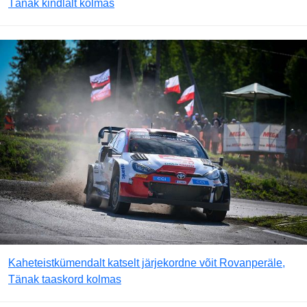
Tänak kindlalt kolmas
Kaheteistkümendalt katselt järjekordne võit Rovanperäle,
Tänak taaskord kolmas