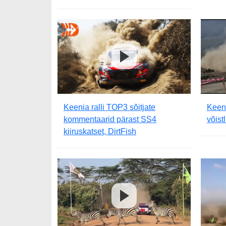
Keenia ralli TOP3 sõitjate
Keeni
kommentaarid pärast SS4
võist
kiiruskatset, DirtFish