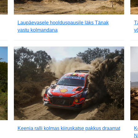
Laupäevasele hoolduspausile läks Tänak
T
vastu kolmandana
v
Keenia ralli kolmas kiiruskatse pakkus draamat
K
N