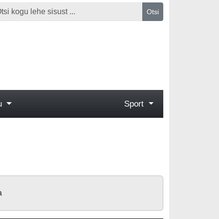
Otsi
gu
Sport
a