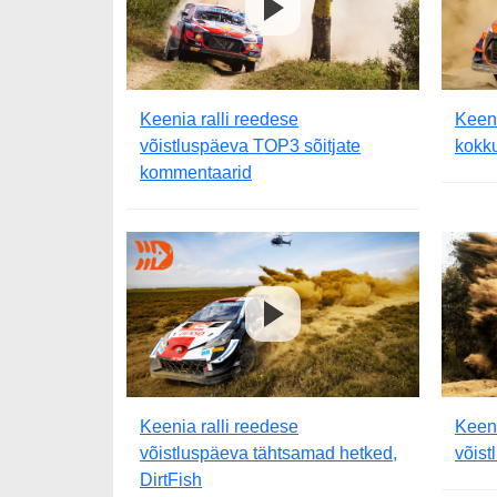
Keenia ralli reedese
Keeni
võistluspäeva TOP3 sõitjate
kokku
kommentaarid
Keenia ralli reedese
Keeni
võistluspäeva tähtsamad hetked,
võist
DirtFish