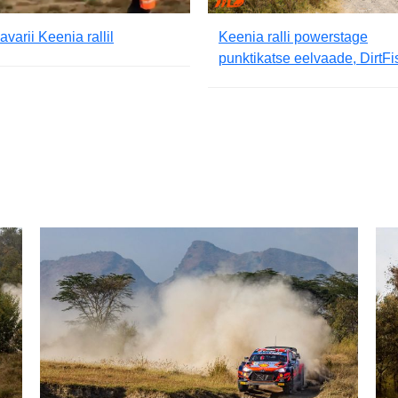
avarii Keenia rallil
Keenia ralli powerstage
punktikatse eelvaade, DirtFi