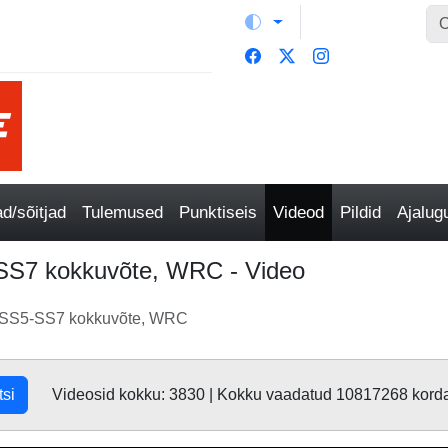
/sõitjad
Tulemused
Punktiseis
Videod
Pildid
Ajalu
5-SS7 kokkuvõte, WRC - Video
ete SS5-SS7 kokkuvõte, WRC
tsi
Videosid kokku: 3830 | Kokku vaadatud 10817268 kord