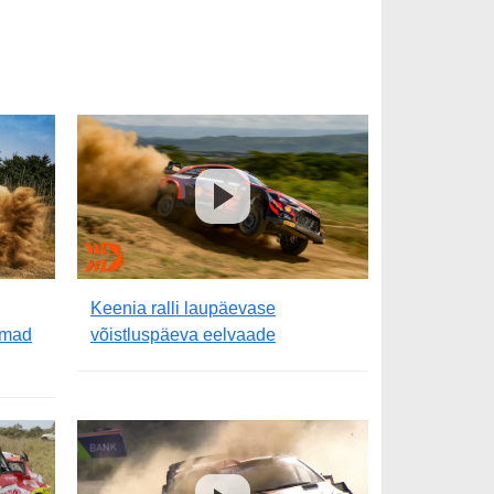
Keenia ralli laupäevase
amad
võistluspäeva eelvaade