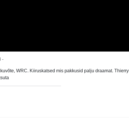
 -
kkuvõte, WRC. Kiiruskatsed mis pakkusid palju draamat. Thierry
tsuta