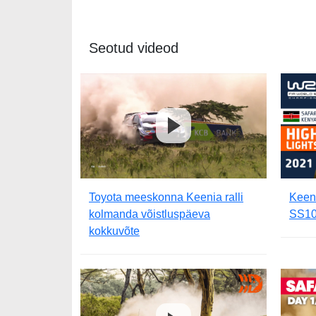
Seotud videod
Toyota meeskonna Keenia ralli
Keeni
kolmanda võistluspäeva
SS10
kokkuvõte