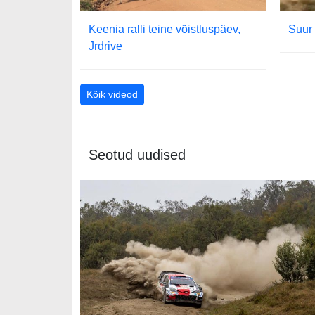
Keenia ralli teine võistluspäev,
Suur 
Jrdrive
Kõik videod
Seotud uudised