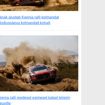
änak alustab Keenia ralli kolmandat
õistluspäeva kolmandalt kohalt
eenia ralli reedesel esimesel katsel kiireim
euville