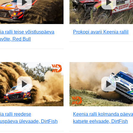
a ralli teise võistluspäeva
Prokopi avarii Keenia rallil
võte, Red Bull
a ralli reedese
Keenia ralli kolmanda päev
luspäeva ülevaade, DirtFish
katsete eelvaade, DirtFish