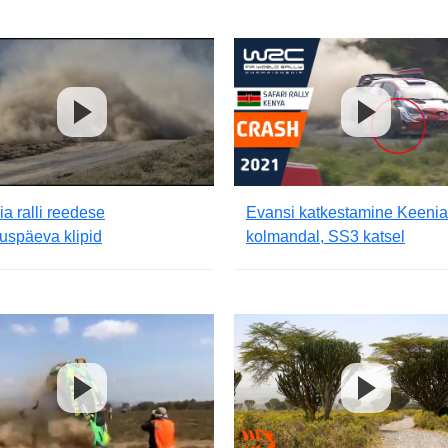
a ralli reedese
Evansi katkestamine Keenia 
luspäeva klipid
kolmandal, SS3 katsel