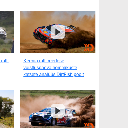
ralli
Keenia ralli reedese
võistluspäeva hommikuste
katsete analüüs DirtFish poolt