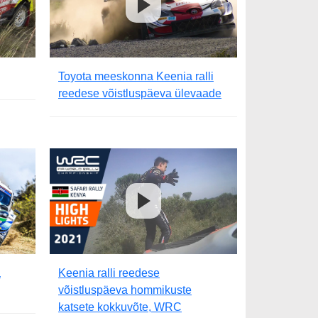
Toyota meeskonna Keenia ralli
reedese võistluspäeva ülevaade
a
Keenia ralli reedese
võistluspäeva hommikuste
katsete kokkuvõte, WRC