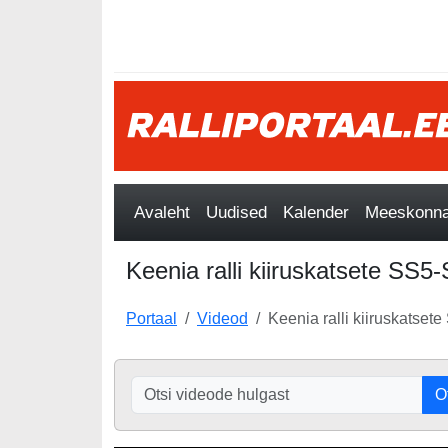
Avaleht
Uudised
Kalender
Meeskonnad
Keenia ralli kiiruskatsete SS
Portaal
Videod
Keenia ralli kiiruskats
O