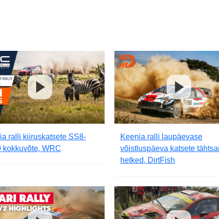
a ralli kiiruskatsete SS8-
Keenia ralli laupäevase
 kokkuvõte, WRC
võistluspäeva katsete tähts
hetked, DirtFish