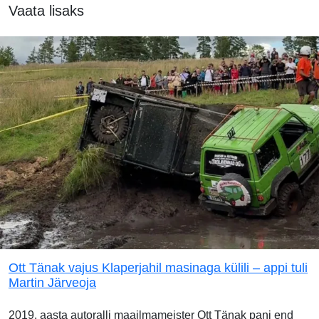
Vaata lisaks
Ott Tänak vajus Klaperjahil masinaga külili – appi tuli
Martin Järveoja
2019. aasta autoralli maailmameister Ott Tänak pani end