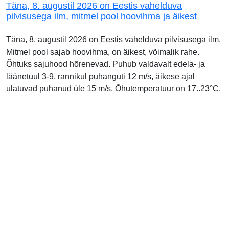
Täna, 8. augustil 2026 on Eestis vahelduva
pilvisusega ilm, mitmel pool hoovihma ja äikest
Täna, 8. augustil 2026 on Eestis vahelduva pilvisusega ilm.
Mitmel pool sajab hoovihma, on äikest, võimalik rahe.
Õhtuks sajuhood hõrenevad. Puhub valdavalt edela- ja
läänetuul 3-9, rannikul puhanguti 12 m/s, äikese ajal
ulatuvad puhanud üle 15 m/s. Õhutemperatuur on 17..23°C.