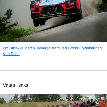
Ott Tänak ja Martin Järveoja stardivad Grossi Toidukaubad
Viru Rallil
Vaata lisaks