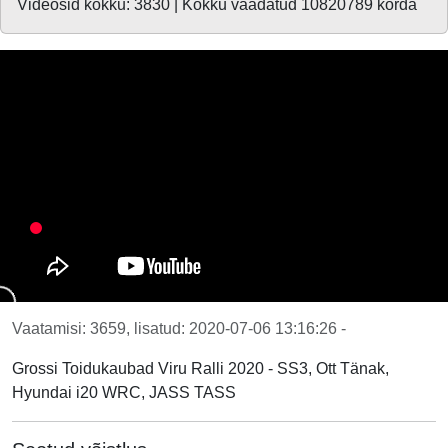
Videosid kokku: 3830 | Kokku vaadatud 10820789 korda
Vaatamisi: 3659, lisatud: 2020-07-06 13:16:26 -
Grossi Toidukaubad Viru Ralli 2020 - SS3, Ott Tänak,
Hyundai i20 WRC, JASS TASS