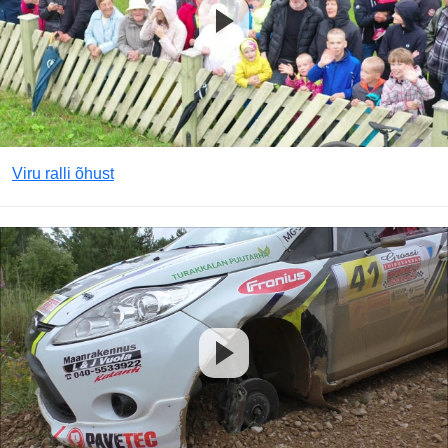
Viru ralli õhust