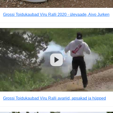
Grossi Toidukaubad Viru Ralli 2020 - ülevaade, Aivo Jurken
Grossi Toidukaubad Viru Ralli avariid, apsakad ja hüpped