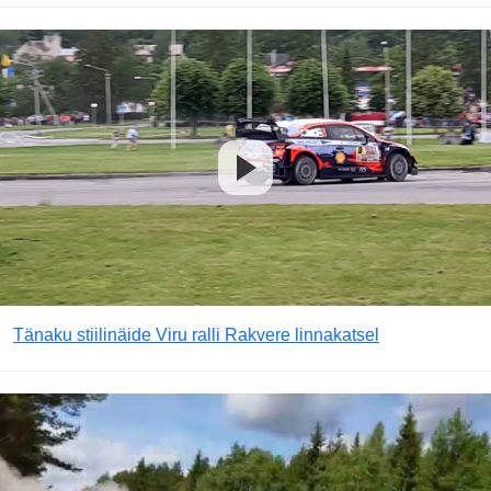
Tänaku stiilinäide Viru ralli Rakvere linnakatsel