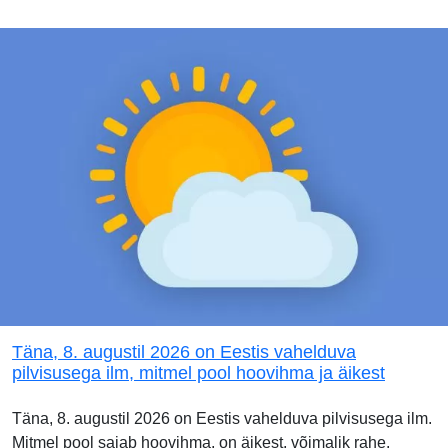
Täna, 8. augustil 2026 on Eestis vahelduva
pilvisusega ilm, mitmel pool hoovihma ja äikest
Täna, 8. augustil 2026 on Eestis vahelduva pilvisusega ilm.
Mitmel pool sajab hoovihma, on äikest, võimalik rahe.