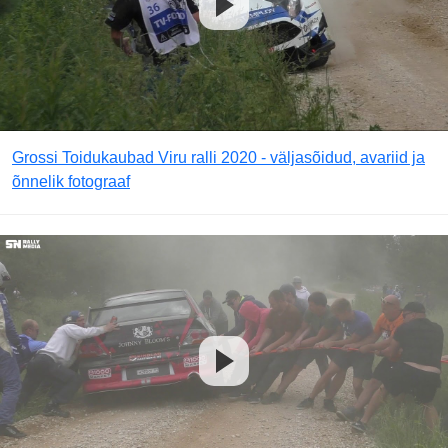
Grossi Toidukaubad Viru ralli 2020 - väljasõidud, avariid ja
õnnelik fotograaf