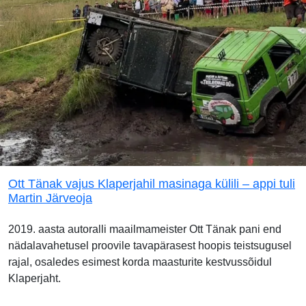
Ott Tänak vajus Klaperjahil masinaga külili – appi tuli
Martin Järveoja
2019. aasta autoralli maailmameister Ott Tänak pani end
nädalavahetusel proovile tavapärasest hoopis teistsugusel
rajal, osaledes esimest korda maasturite kestvussõidul
Klaperjaht.