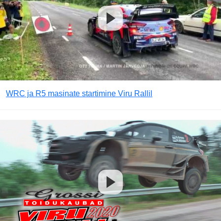
WRC ja R5 masinate startimine Viru Rallil