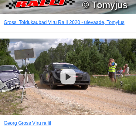
Grossi Toidukaubad Viru Ralli 2020 - ülevaade, Tomyjus
Georg Gross Viru rallil