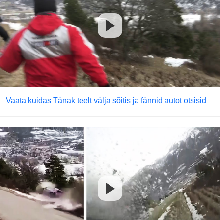
Vaata kuidas Tänak teelt välja sõitis ja fännid autot otsisid