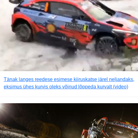
Tänak langes reedese esimese kiiruskatse järel neljandaks,
eksimus ühes kurvis oleks võinud lõppeda kurvalt (video)