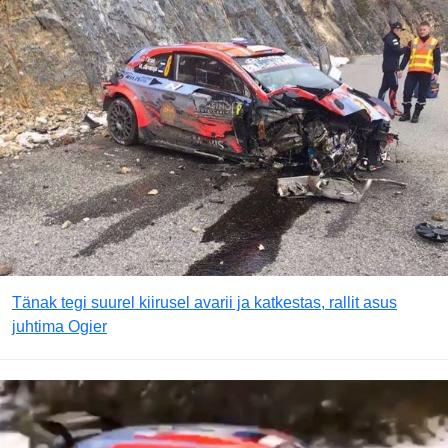
Tänak tegi suurel kiirusel avarii ja katkestas, rallit asus
juhtima Ogier