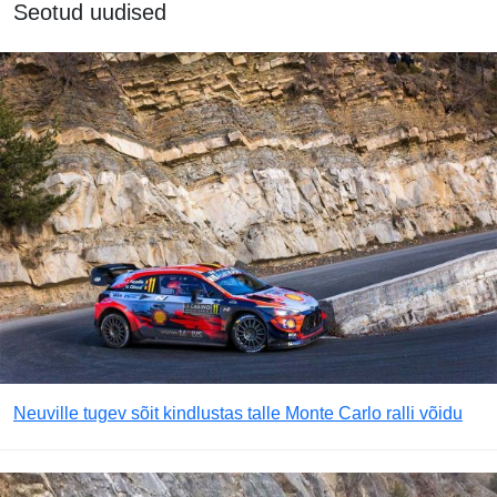
Seotud uudised
Neuville tugev sõit kindlustas talle Monte Carlo ralli võidu