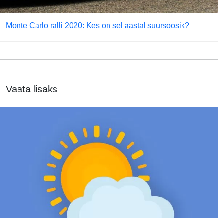
Monte Carlo ralli 2020: Kes on sel aastal suursoosik?
Vaata lisaks