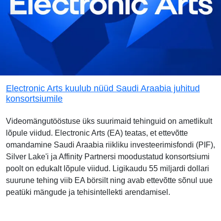
Electronic Arts kuulub nüüd Saudi Araabia juhitud
konsortsiumile
Videomängutööstuse üks suurimaid tehinguid on ametlikult
lõpule viidud. Electronic Arts (EA) teatas, et ettevõtte
omandamine Saudi Araabia riikliku investeerimisfondi (PIF),
Silver Lake'i ja Affinity Partnersi moodustatud konsortsiumi
poolt on edukalt lõpule viidud. Ligikaudu 55 miljardi dollari
suurune tehing viib EA börsilt ning avab ettevõtte sõnul uue
peatüki mängude ja tehisintellekti arendamisel.