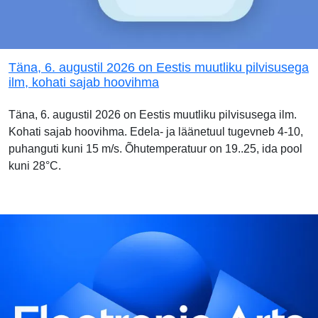
Täna, 6. augustil 2026 on Eestis muutliku pilvisusega
ilm, kohati sajab hoovihma
Täna, 6. augustil 2026 on Eestis muutliku pilvisusega ilm.
Kohati sajab hoovihma. Edela- ja läänetuul tugevneb 4-10,
puhanguti kuni 15 m/s. Õhutemperatuur on 19..25, ida pool
kuni 28°C.