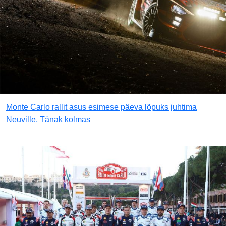
Monte Carlo rallit asus esimese päeva lõpuks juhtima
Neuville, Tänak kolmas