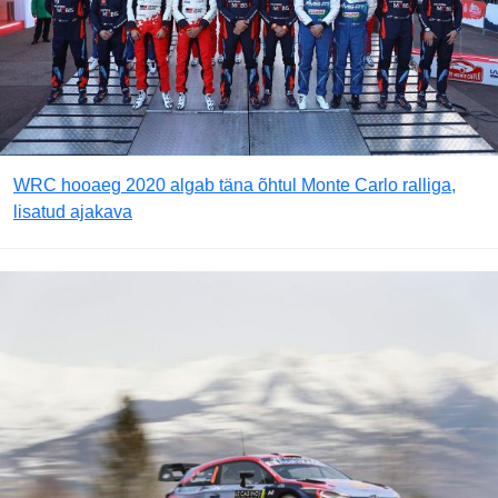
WRC hooaeg 2020 algab täna õhtul Monte Carlo ralliga,
lisatud ajakava