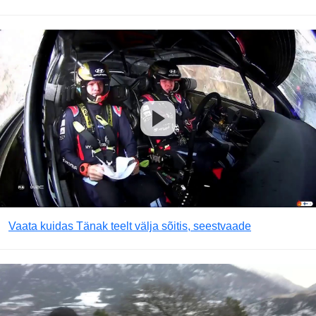
Vaata kuidas Tänak teelt välja sõitis, seestvaade