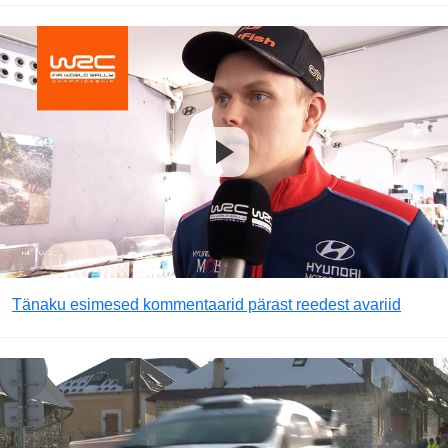
Tänaku esimesed kommentaarid pärast reedest avariid