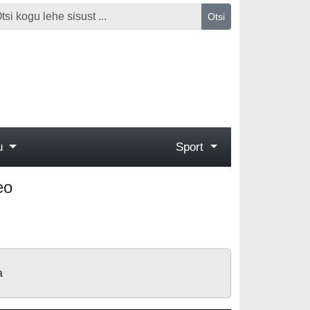
Otsi
gu
Sport
eo
a