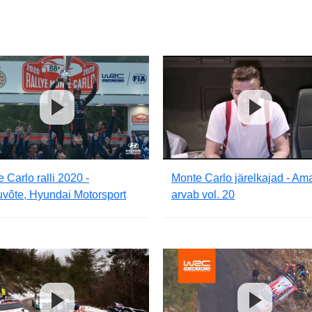
 Carlo ralli 2020 -
Monte Carlo järelkajad - Am
võte, Hyundai Motorsport
arvab vol. 20