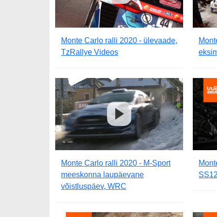
Monte Carlo ralli 2020 - ülevaade,
Monte
TzRallye Videos
eksi
Monte Carlo ralli 2020 - M-Sport
Monte
meeskonna laupäevane
SS12
võistluspäev, WRC