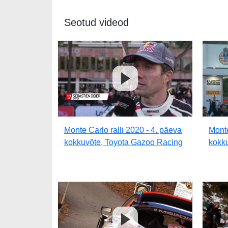
Seotud videod
Monte Carlo ralli 2020 - 4. päeva
Monte
kokkuvõte, Toyota Gazoo Racing
kokku