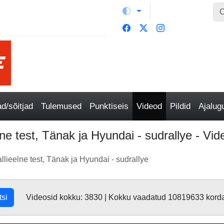
/sõitjad
Tulemused
Punktiseis
Videod
Pildid
Ajalu
elne test, Tänak ja Hyundai - sudrallye - Vid
allieelne test, Tänak ja Hyundai - sudrallye
tsi
Videosid kokku: 3830 | Kokku vaadatud 10819633 kord