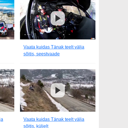
Vaata kuidas Tänak teelt välja
sõitis, seestvaade
ja
Vaata kuidas Tänak teelt välja
sõitis, küljelt