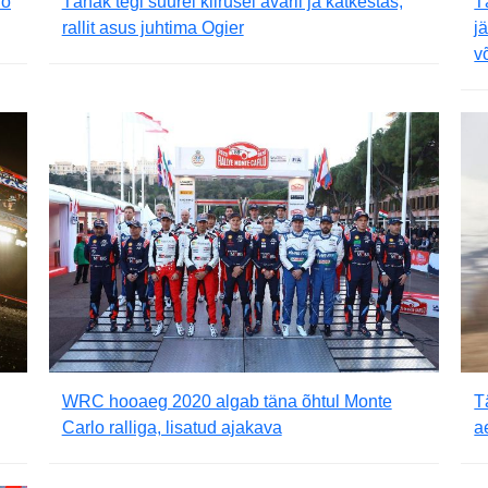
lo
Tänak tegi suurel kiirusel avarii ja katkestas,
T
rallit asus juhtima Ogier
j
v
WRC hooaeg 2020 algab täna õhtul Monte
T
Carlo ralliga, lisatud ajakava
a