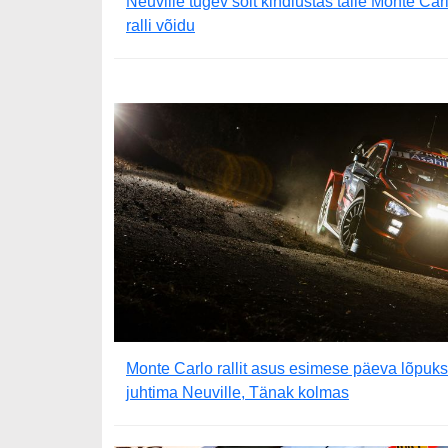
Neuville tugev sõit kindlustas talle Monte Car
ralli võidu
Monte Carlo rallit asus esimese päeva lõpuks
juhtima Neuville, Tänak kolmas