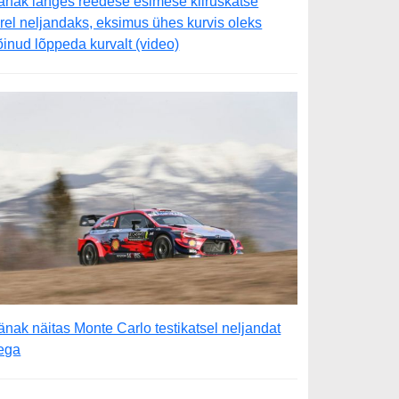
änak langes reedese esimese kiiruskatse
ärel neljandaks, eksimus ühes kurvis oleks
õinud lõppeda kurvalt (video)
änak näitas Monte Carlo testikatsel neljandat
ega