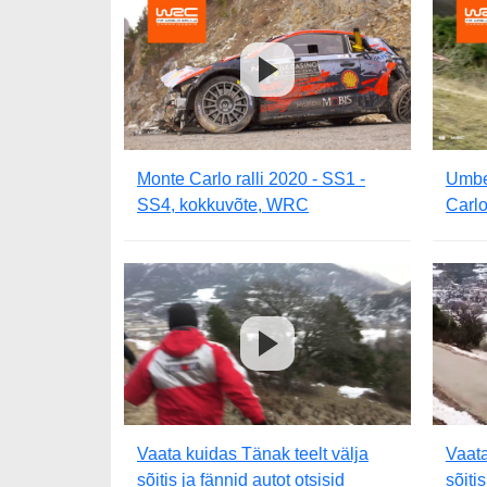
Monte Carlo ralli 2020 - SS1 -
Umbe
SS4, kokkuvõte, WRC
Carlo
Vaata kuidas Tänak teelt välja
Vaata
sõitis ja fännid autot otsisid
sõiti