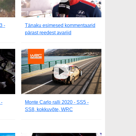
3 -
Tänaku esimesed kommentaarid
pärast reedest avariid
 -
Monte Carlo ralli 2020 - SS5 -
SS8, kokkuvõte, WRC