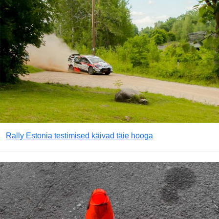
Rally Estonia testimised käivad täie hooga