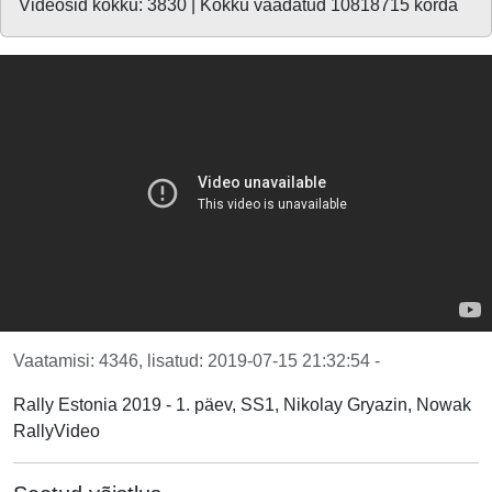
Videosid kokku: 3830 | Kokku vaadatud 10818715 korda
Vaatamisi: 4346, lisatud: 2019-07-15 21:32:54 -
Rally Estonia 2019 - 1. päev, SS1, Nikolay Gryazin, Nowak
RallyVideo