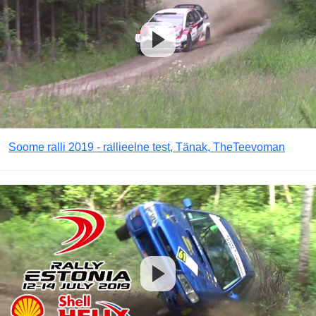
Soome ralli 2019 - rallieelne test, Tänak, TheTeevoman