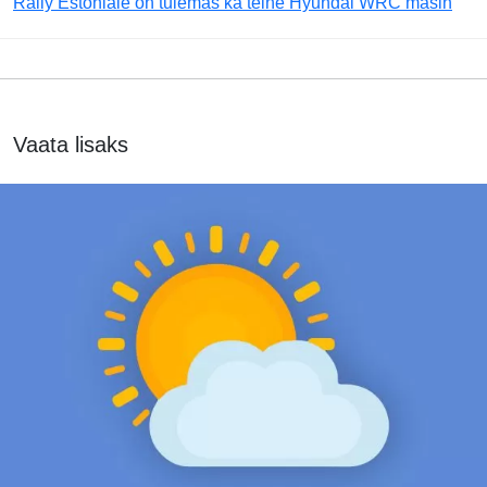
Rally Estoniale on tulemas ka teine Hyundai WRC masin
Vaata lisaks