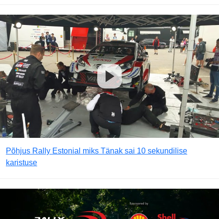
Põhjus Rally Estonial miks Tänak sai 10 sekundilise
karistuse