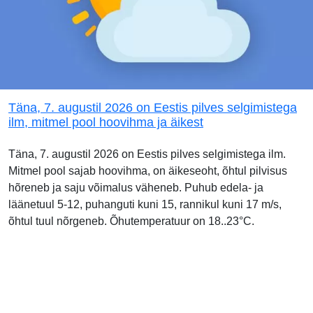
Täna, 7. augustil 2026 on Eestis pilves selgimistega
ilm, mitmel pool hoovihma ja äikest
Täna, 7. augustil 2026 on Eestis pilves selgimistega ilm.
Mitmel pool sajab hoovihma, on äikeseoht, õhtul pilvisus
hõreneb ja saju võimalus väheneb. Puhub edela- ja
läänetuul 5-12, puhanguti kuni 15, rannikul kuni 17 m/s,
õhtul tuul nõrgeneb. Õhutemperatuur on 18..23°C.