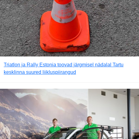
Triatlon ja Rally Estonia toovad järgmisel nädalal Tartu
kesklinna suured liikluspiirangud