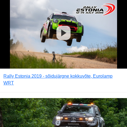
Rally Estonia 2019 - sõidujärgne kokkuvõte, Eurolamp
WRT