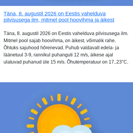
Täna, 8. augustil 2026 on Eestis vahelduva
pilvisusega ilm, mitmel pool hoovihma ja äikest
Täna, 8. augustil 2026 on Eestis vahelduva pilvisusega ilm.
Mitmel pool sajab hoovihma, on äikest, võimalik rahe.
Õhtuks sajuhood hõrenevad. Puhub valdavalt edela- ja
läänetuul 3-9, rannikul puhanguti 12 m/s, äikese ajal
ulatuvad puhanud üle 15 m/s. Õhutemperatuur on 17..23°C.