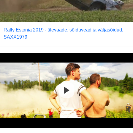
Rally Estonia 2019 - ülevaade, sõiduvead ja väljasõidud,
SAXX1979