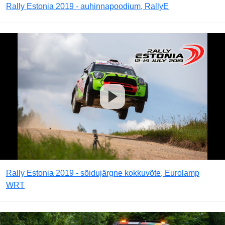
Rally Estonia 2019 - auhinnapoodium, RallyE
Rally Estonia 2019 - sõidujärgne kokkuvõte, Eurolamp
WRT