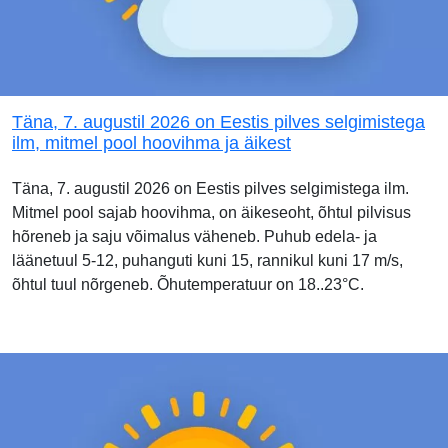
Täna, 7. augustil 2026 on Eestis pilves selgimistega
ilm, mitmel pool hoovihma ja äikest
Täna, 7. augustil 2026 on Eestis pilves selgimistega ilm.
Mitmel pool sajab hoovihma, on äikeseoht, õhtul pilvisus
hõreneb ja saju võimalus väheneb. Puhub edela- ja
läänetuul 5-12, puhanguti kuni 15, rannikul kuni 17 m/s,
õhtul tuul nõrgeneb. Õhutemperatuur on 18..23°C.