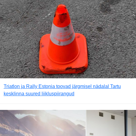
Triatlon ja Rally Estonia toovad järgmisel nädalal Tartu
kesklinna suured liikluspiirangud