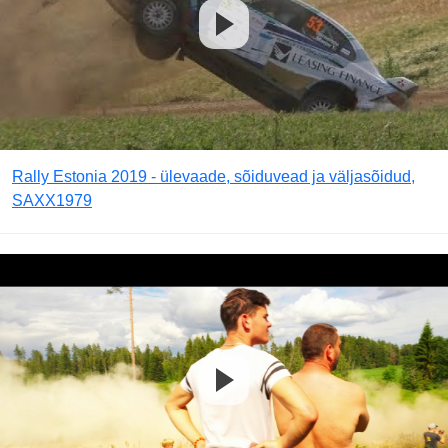
Rally Estonia 2019 - ülevaade, sõiduvead ja väljasõidud,
SAXX1979