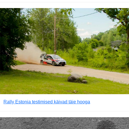
Rally Estonia testimised käivad täie hooga