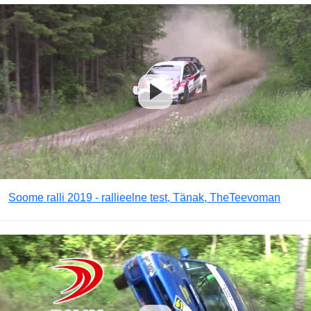
Soome ralli 2019 - rallieelne test, Tänak, TheTeevoman