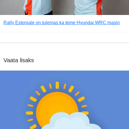
Rally Estoniale on tulemas ka teine Hyundai WRC masin
Vaata lisaks