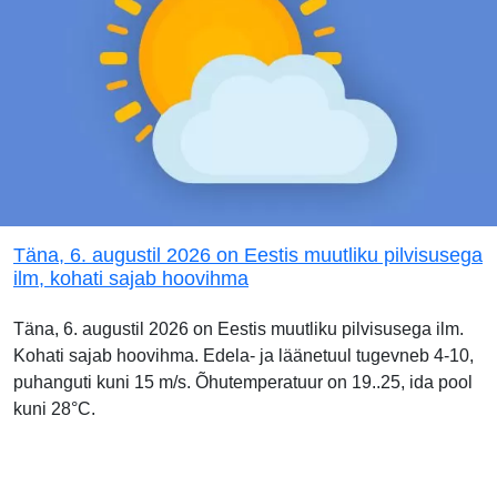
Täna, 6. augustil 2026 on Eestis muutliku pilvisusega
ilm, kohati sajab hoovihma
Täna, 6. augustil 2026 on Eestis muutliku pilvisusega ilm.
Kohati sajab hoovihma. Edela- ja läänetuul tugevneb 4-10,
puhanguti kuni 15 m/s. Õhutemperatuur on 19..25, ida pool
kuni 28°C.