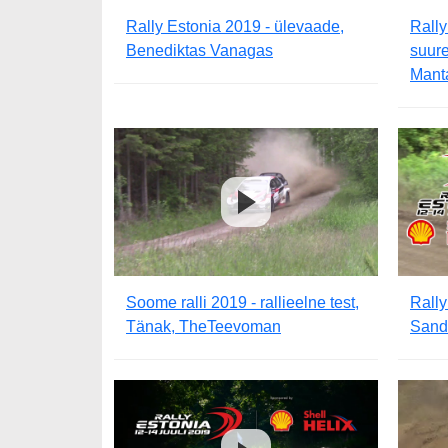
Rally Estonia 2019 - ülevaade,
Rally
Benediktas Vanagas
suure
Mant
Soome ralli 2019 - rallieelne test,
Rally
Tänak, TheTeevoman
Sand