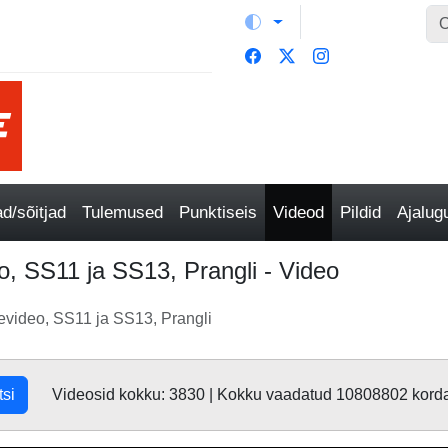
/sõitjad
Tulemused
Punktiseis
Videod
Pildid
Ajalu
o, SS11 ja SS13, Prangli - Video
sevideo, SS11 ja SS13, Prangli
tsi
Videosid kokku: 3830 | Kokku vaadatud 10808802 kord