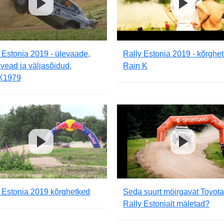
 Estonia 2019 - ülevaade,
Rally Estonia 2019 - kõrghe
vead ja väljasõidud,
Rain K
X1979
 Estonia 2019 kõrghetked
Seda suurt möirgavat Toyota
Rally Estonialt mäletad?