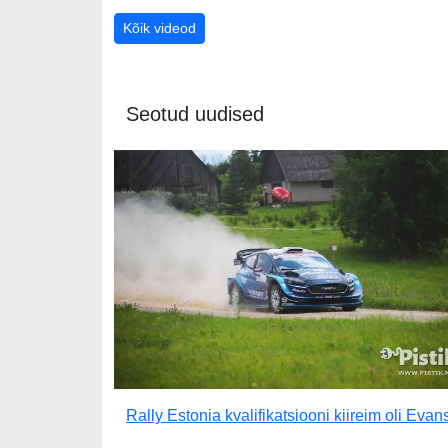
Kõik videod
Seotud uudised
Rally Estonia kvalifikatsiooni kiireim oli Evan