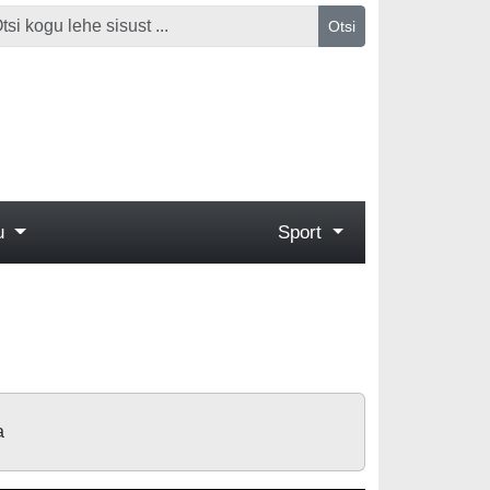
Otsi
gu
Sport
a