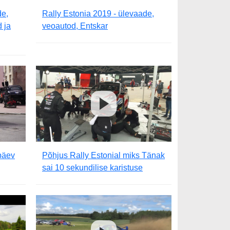
de,
Rally Estonia 2019 - ülevaade,
 ja
veoautod, Entskar
päev
Põhjus Rally Estonial miks Tänak
sai 10 sekundilise karistuse