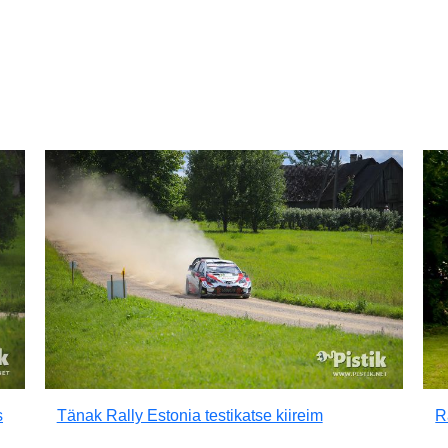
s
Tänak Rally Estonia testikatse kiireim
R