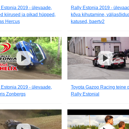
 Estonia 2019 - ülevaade,
Rally Estonia 2019 - ülevaa
d kiirused ja pikad hüpped,
kõva kihutamine, väljasõidud
as Hercus
katused, baertv2
 Estonia 2019 - ülevaade,
Toyota Gazoo Racing teine 
ris Zonbergs
Rally Estonial