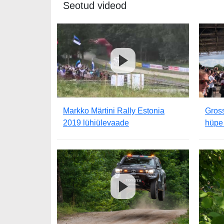
Seotud videod
Markko Märtini Rally Estonia
Gross
2019 lühiülevaade
hüpe 