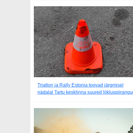
Triatlon ja Rally Estonia toovad järgmisel
nädalal Tartu kesklinna suured liikluspiirangu