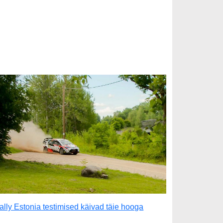
ally Estonia testimised käivad täie hooga