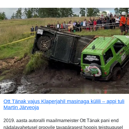
Ott Tänak vajus Klaperjahil masinaga külili – appi tuli
Martin Järveoja
2019. aasta autoralli maailmameister Ott Tänak pani end
nädalavahetusel proovile tavapärasest hoopis teistsugusel