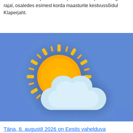
rajal, osaledes esimest korda maasturite kestvussõidul
Klaperjaht.
Täna, 8. augustil 2026 on Eestis vahelduva