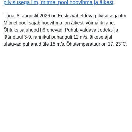
pilvisusega ilm, mitmel pool hoovihma ja äikest
Täna, 8. augustil 2026 on Eestis vahelduva pilvisusega ilm.
Mitmel pool sajab hoovihma, on äikest, võimalik rahe.
Õhtuks sajuhood hõrenevad. Puhub valdavalt edela- ja
läänetuul 3-9, rannikul puhanguti 12 m/s, äikese ajal
ulatuvad puhanud üle 15 m/s. Õhutemperatuur on 17..23°C.