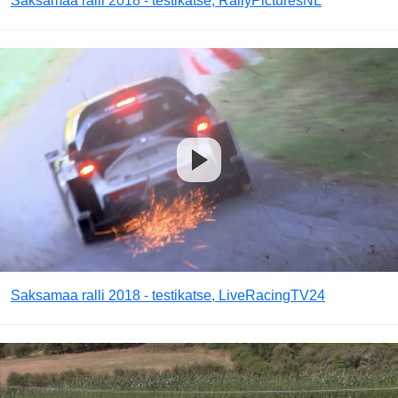
Saksamaa ralli 2018 - testikatse, RallyPicturesNL
Saksamaa ralli 2018 - testikatse, LiveRacingTV24