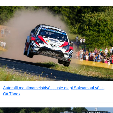
Autoralli maailmameistrivõistluste etapi Saksamaal võitis
Ott Tänak