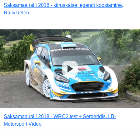
Saksamaa ralli 2018 - kiiruskatse legendi koostamine,
RallyTielen
Saksamaa ralli 2018 - WRC2 test + Serderidis, LB-
Motorsport Video