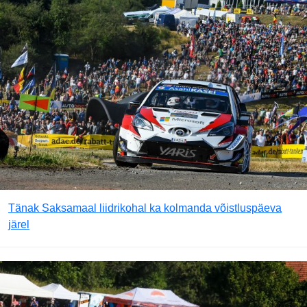
Tänak Saksamaal liidrikohal ka kolmanda võistluspäeva
järel