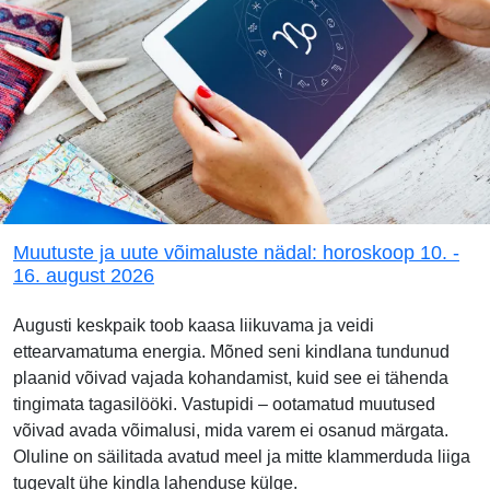
Muutuste ja uute võimaluste nädal: horoskoop 10. -
16. august 2026
Augusti keskpaik toob kaasa liikuvama ja veidi
ettearvamatuma energia. Mõned seni kindlana tundunud
plaanid võivad vajada kohandamist, kuid see ei tähenda
tingimata tagasilööki. Vastupidi – ootamatud muutused
võivad avada võimalusi, mida varem ei osanud märgata.
Oluline on säilitada avatud meel ja mitte klammerduda liiga
tugevalt ühe kindla lahenduse külge.