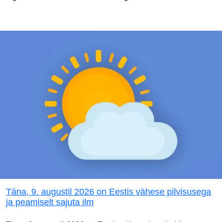
Täna, 9. augustil 2026 on Eestis vähese pilvisusega
ja peamiselt sajuta ilm