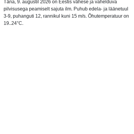
Täna, 9. augustil 2026 on Eestis vähese ja vahelduva
pilvisusega peamiselt sajuta ilm. Puhub edela- ja läänetuul
3-9, puhanguti 12, rannikul kuni 15 m/s. Õhutemperatuur on
19..24°C.