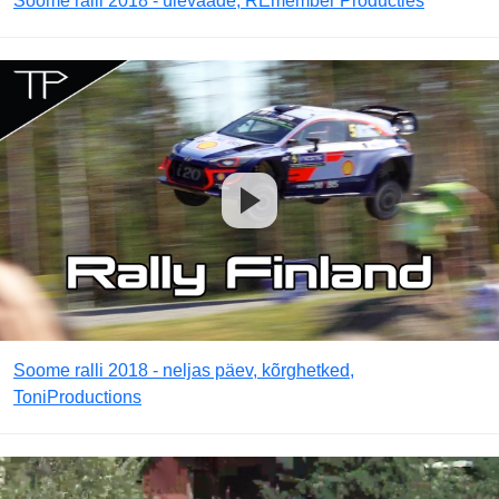
Soome ralli 2018 - ülevaade, REmember Producties
Soome ralli 2018 - neljas päev, kõrghetked,
ToniProductions