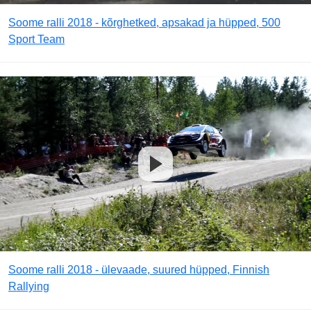
Soome ralli 2018 - kõrghetked, apsakad ja hüpped, 500
Sport Team
Soome ralli 2018 - ülevaade, suured hüpped, Finnish
Rallying