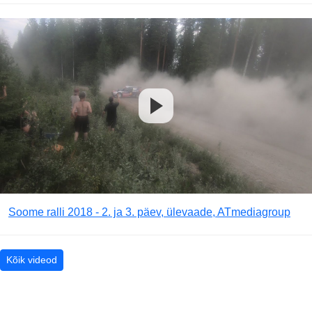
Soome ralli 2018 - 2. ja 3. päev, ülevaade, ATmediagroup
Kõik videod