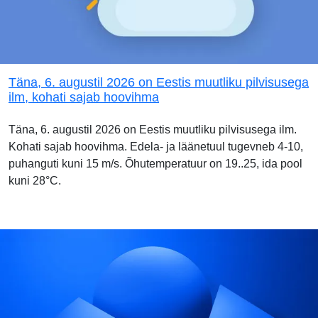
Täna, 6. augustil 2026 on Eestis muutliku pilvisusega
ilm, kohati sajab hoovihma
Täna, 6. augustil 2026 on Eestis muutliku pilvisusega ilm.
Kohati sajab hoovihma. Edela- ja läänetuul tugevneb 4-10,
puhanguti kuni 15 m/s. Õhutemperatuur on 19..25, ida pool
kuni 28°C.