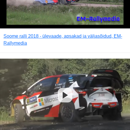
Soome ralli 2018 - ülevaade, apsakad ja väljasõidud, EM-
Rallymedia