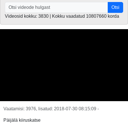
Otsi
Videosid kokku: 3830 | Kokku vaadatud 10807660 korda
Vaatamisi: 3976, lisatud: 2018-07-30 08:15:09 -
Päijälä kiiruskatse