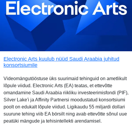
Electronic Arts kuulub nüüd Saudi Araabia juhitud
konsortsiumile
Videomängutööstuse üks suurimaid tehinguid on ametlikult
lõpule viidud. Electronic Arts (EA) teatas, et ettevõtte
omandamine Saudi Araabia riikliku investeerimisfondi (PIF),
Silver Lake'i ja Affinity Partnersi moodustatud konsortsiumi
poolt on edukalt lõpule viidud. Ligikaudu 55 miljardi dollari
suurune tehing viib EA börsilt ning avab ettevõtte sõnul uue
peatüki mängude ja tehisintellekti arendamisel.