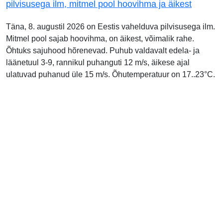
pilvisusega ilm, mitmel pool hoovihma ja äikest
Täna, 8. augustil 2026 on Eestis vahelduva pilvisusega ilm.
Mitmel pool sajab hoovihma, on äikest, võimalik rahe.
Õhtuks sajuhood hõrenevad. Puhub valdavalt edela- ja
läänetuul 3-9, rannikul puhanguti 12 m/s, äikese ajal
ulatuvad puhanud üle 15 m/s. Õhutemperatuur on 17..23°C.