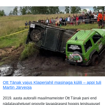
Ott Tänak vajus Klaperjahil masinaga külili – appi tuli
Martin Järveoja
2019. aasta autoralli maailmameister Ott Tänak pani end
nädalavahetusel proovile tavapärasest hoopis teistsugusel