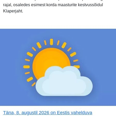
rajal, osaledes esimest korda maasturite kestvussõidul
Klaperjaht.
Täna, 8. augustil 2026 on Eestis vahelduva