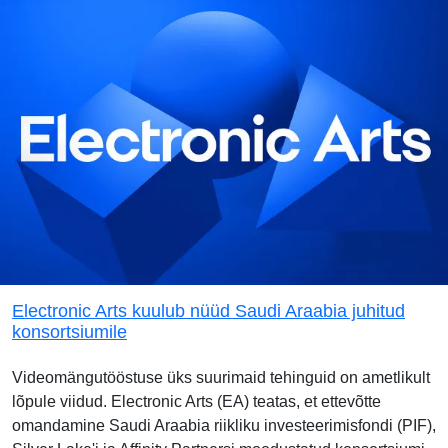
Electronic Arts kuulub nüüd Saudi Araabia juhitud
konsortsiumile
Videomängutööstuse üks suurimaid tehinguid on ametlikult
lõpule viidud. Electronic Arts (EA) teatas, et ettevõtte
omandamine Saudi Araabia riikliku investeerimisfondi (PIF),