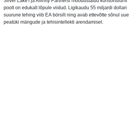
Silver Lake'i ja Affinity Partnersi moodustatud konsortsiumi
poolt on edukalt lõpule viidud. Ligikaudu 55 miljardi dollari
suurune tehing viib EA börsilt ning avab ettevõtte sõnul uue
peatüki mängude ja tehisintellekti arendamisel.