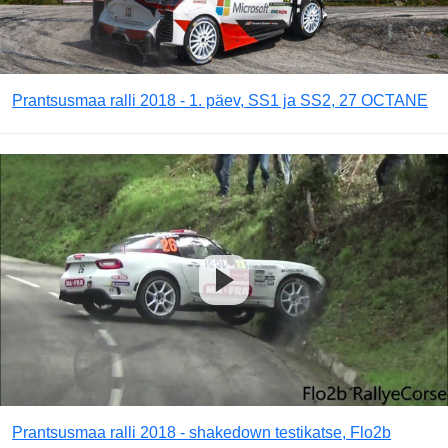
Prantsusmaa ralli 2018 - 1. päev, SS1 ja SS2, 27 OCTANE
Prantsusmaa ralli 2018 - shakedown testikatse, Flo2b