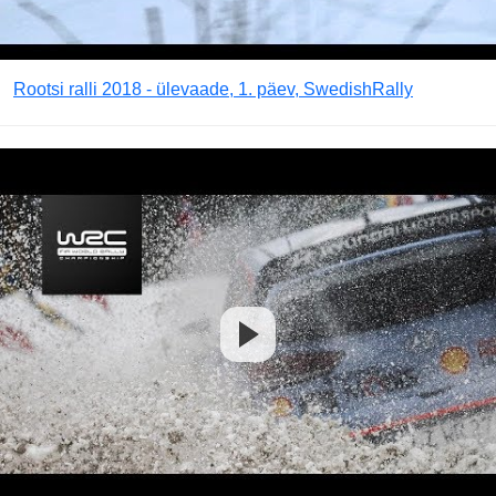
Rootsi ralli 2018 - ülevaade, 1. päev, SwedishRally