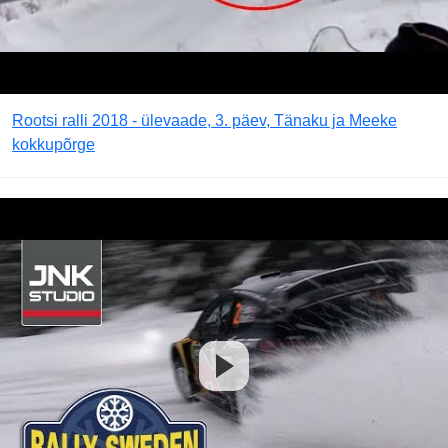
Rootsi ralli 2018 - ülevaade, 3. päev, Tänaku ja Meeke
kokkupõrge