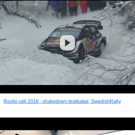
Rootsi ralli 2018 - shakedown testikatse, SwedishRally