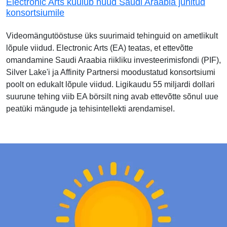
Electronic Arts kuulub nüüd Saudi Araabia juhitud
konsortsiumile
Videomängutööstuse üks suurimaid tehinguid on ametlikult
lõpule viidud. Electronic Arts (EA) teatas, et ettevõtte
omandamine Saudi Araabia riikliku investeerimisfondi (PIF),
Silver Lake'i ja Affinity Partnersi moodustatud konsortsiumi
poolt on edukalt lõpule viidud. Ligikaudu 55 miljardi dollari
suurune tehing viib EA börsilt ning avab ettevõtte sõnul uue
peatüki mängude ja tehisintellekti arendamisel.