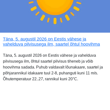
Täna, 5. augustil 2026 on Eestis vähese ja
vahelduva pilvisusega ilm, saartel õhtul hoovihma
Täna, 5. augustil 2026 on Eestis vähese ja vahelduva
pilvisusega ilm, õhtul saartel pilvisus tiheneb ja võib
hoovihma sadada. Puhub valdavalt lõunakaare, saartel ja
põhjarannikul idakaare tuul 2-8, puhanguti kuni 11 m/s.
Õhutemperatuur 22..27, rannikul kuni 20°C.