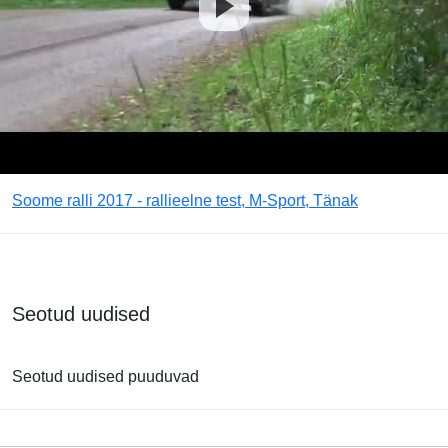
Soome ralli 2017 - rallieelne test, M-Sport, Tänak
Seotud uudised
Seotud uudised puuduvad