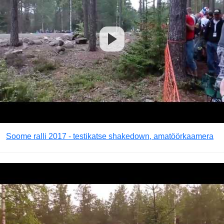
Soome ralli 2017 - testikatse shakedown, amatöörkaamera