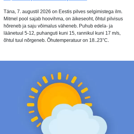
Täna, 7. augustil 2026 on Eestis pilves selgimistega ilm.
Mitmel pool sajab hoovihma, on äikeseoht, õhtul pilvisus
hõreneb ja saju võimalus väheneb. Puhub edela- ja
läänetuul 5-12, puhanguti kuni 15, rannikul kuni 17 m/s,
õhtul tuul nõrgeneb. Õhutemperatuur on 18..23°C.