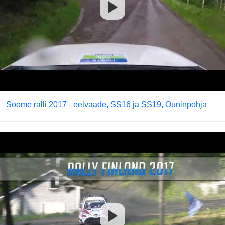
Soome ralli 2017 - eelvaade, SS16 ja SS19, Ouninpohja