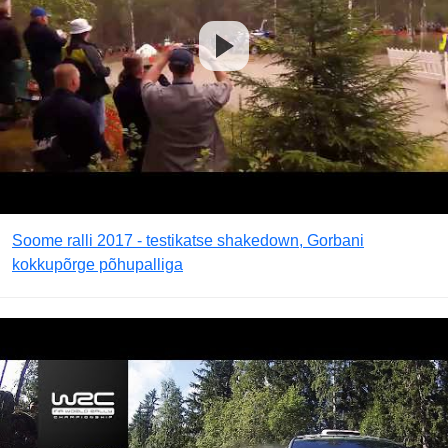
Soome ralli 2017 - testikatse shakedown, Gorbani
kokkupõrge põhupalliga