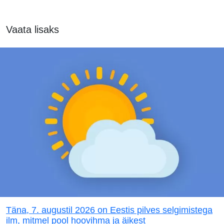
Vaata lisaks
Täna, 7. augustil 2026 on Eestis pilves selgimistega
ilm, mitmel pool hoovihma ja äikest