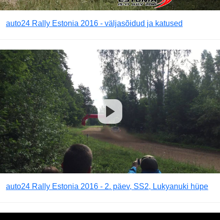
auto24 Rally Estonia 2016 - väljasõidud ja katused
auto24 Rally Estonia 2016 - 2. päev, SS2, Lukyanuki hüpe