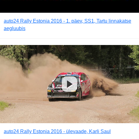
auto24 Rally Estonia 2016 - 1. päev, SS1, Tartu linnakatse
aegluubis
auto24 Rally Estonia 2016 - ülevaade, Karli Saul