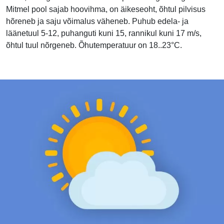
Mitmel pool sajab hoovihma, on äikeseoht, õhtul pilvisus
hõreneb ja saju võimalus väheneb. Puhub edela- ja
läänetuul 5-12, puhanguti kuni 15, rannikul kuni 17 m/s,
õhtul tuul nõrgeneb. Õhutemperatuur on 18..23°C.