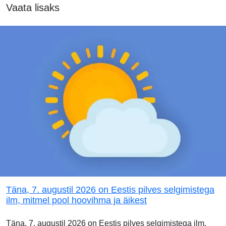
Vaata lisaks
Täna, 7. augustil 2026 on Eestis pilves selgimistega
ilm, mitmel pool hoovihma ja äikest
Täna, 7. augustil 2026 on Eestis pilves selgimistega ilm.