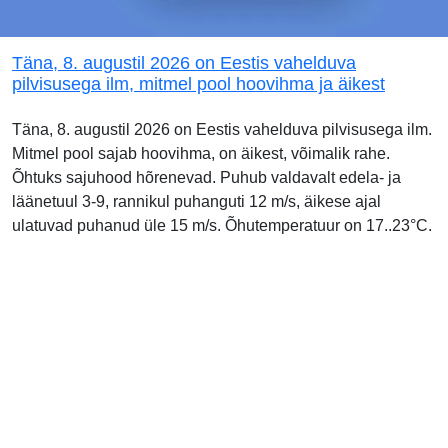
Täna, 8. augustil 2026 on Eestis vahelduva
pilvisusega ilm, mitmel pool hoovihma ja äikest
Täna, 8. augustil 2026 on Eestis vahelduva pilvisusega ilm.
Mitmel pool sajab hoovihma, on äikest, võimalik rahe.
Õhtuks sajuhood hõrenevad. Puhub valdavalt edela- ja
läänetuul 3-9, rannikul puhanguti 12 m/s, äikese ajal
ulatuvad puhanud üle 15 m/s. Õhutemperatuur on 17..23°C.