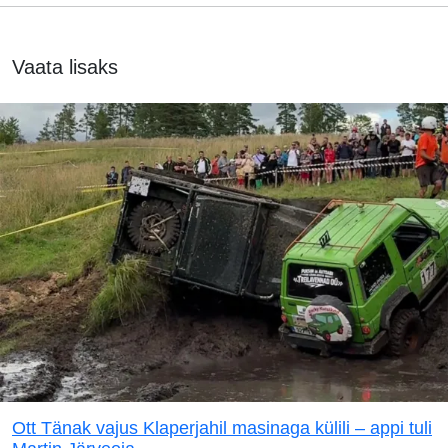
Vaata lisaks
Ott Tänak vajus Klaperjahil masinaga külili – appi tuli