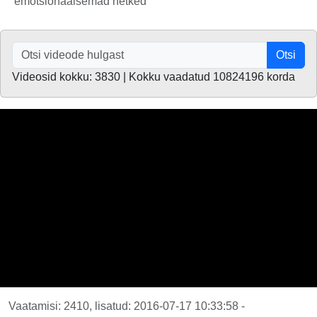
emotsionaalsemad hetked
Otsi
Videosid kokku: 3830 | Kokku vaadatud 10824196 korda
Vaatamisi: 2410, lisatud: 2016-07-17 10:33:58 -