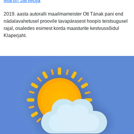
Martin Järveoja
2019. aasta autoralli maailmameister Ott Tänak pani end
nädalavahetusel proovile tavapärasest hoopis teistsugusel
rajal, osaledes esimest korda maasturite kestvussõidul
Klaperjaht.