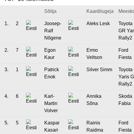
Sõitja
Kaardilugeja
Meesk
1.
2
Joosep-
Aleks Lesk
Toyota
Ralf
GR Yar
Nõgene
Rally2
2.
7
Egon
Ermo
Ford
Kaur
Veltson
Fiesta
3.
1
Patrick
Silver Simm
Toyota
Enok
Yaris 
Rally2
4.
6
Karl-
Annika
Skoda
Martin
Sõna
Fabia
Volver
5.
5
Kaspar
Rainis
Ford
Kasari
Raidma
Fiesta