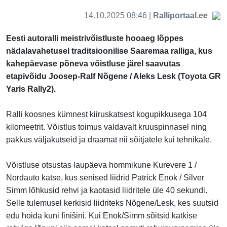
14.10.2025 08:46 |
Ralliportaal.ee
Eesti autoralli meistrivõistluste hooaeg lõppes
nädalavahetusel traditsioonilise Saaremaa ralliga, kus
kahepäevase põneva võistluse järel saavutas
etapivõidu Joosep-Ralf Nõgene / Aleks Lesk (Toyota GR
Yaris Rally2).
Ralli koosnes kümnest kiiruskatsest kogupikkusega 104
kilomeetrit. Võistlus toimus valdavalt kruuspinnasel ning
pakkus väljakutseid ja draamat nii sõitjatele kui tehnikale.
Võistluse otsustas laupäeva hommikune Kurevere 1 /
Nordauto katse, kus senised liidrid Patrick Enok / Silver
Simm lõhkusid rehvi ja kaotasid liidritele üle 40 sekundi.
Selle tulemusel kerkisid liidriteks Nõgene/Lesk, kes suutsid
edu hoida kuni finišini. Kui Enok/Simm sõitsid katkise