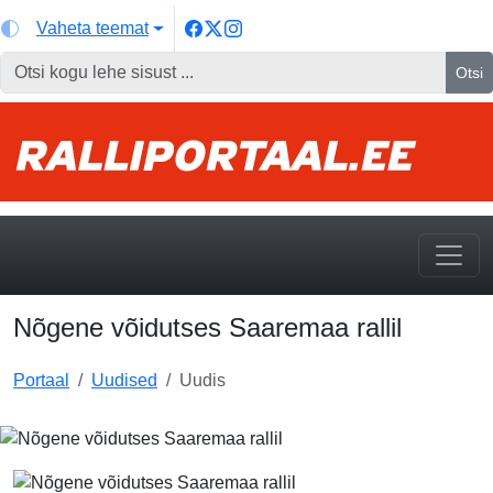
Vaheta teemat
Otsi
Nõgene võidutses Saaremaa rallil
Portaal
Uudised
Uudis