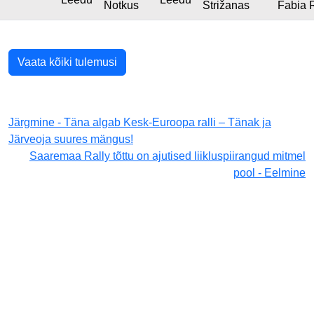
Notkus
Strižanas
Fabia 
Vaata kõiki tulemusi
Järgmine - Täna algab Kesk-Euroopa ralli – Tänak ja
Järveoja suures mängus!
Saaremaa Rally tõttu on ajutised liikluspiirangud mitmel
pool - Eelmine