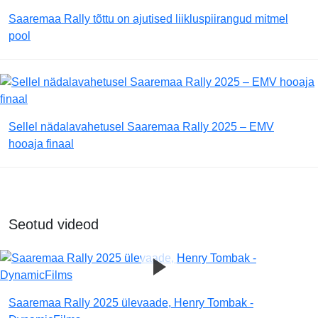
Saaremaa Rally tõttu on ajutised liikluspiirangud mitmel
pool
Sellel nädalavahetusel Saaremaa Rally 2025 – EMV
hooaja finaal
Seotud videod
Saaremaa Rally 2025 ülevaade, Henry Tombak -