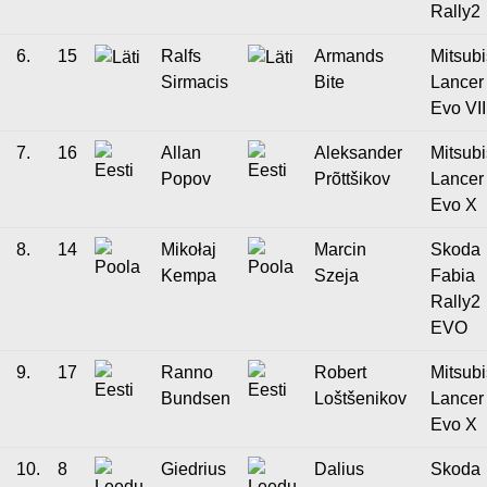
Rally2
6.
15
Ralfs
Armands
Mitsubi
Sirmacis
Bite
Lancer
Evo VII
7.
16
Allan
Aleksander
Mitsubi
Popov
Prõttšikov
Lancer
Evo X
8.
14
Mikołaj
Marcin
Skoda
Kempa
Szeja
Fabia
Rally2
EVO
9.
17
Ranno
Robert
Mitsubi
Bundsen
Loštšenikov
Lancer
Evo X
10.
8
Giedrius
Dalius
Skoda