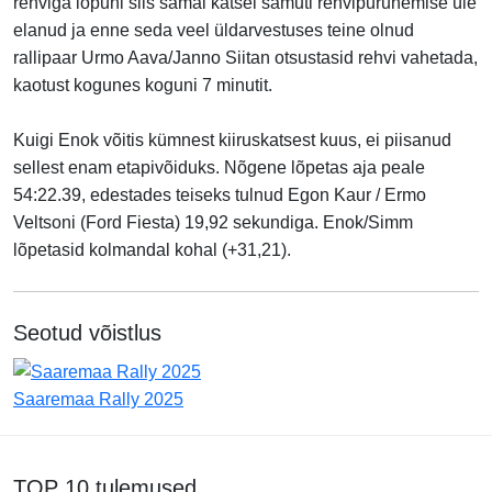
rehviga lõpuni siis samal katsel samuti rehvipurunemise üle
elanud ja enne seda veel üldarvestuses teine olnud
rallipaar Urmo Aava/Janno Siitan otsustasid rehvi vahetada,
kaotust kogunes koguni 7 minutit.
Kuigi Enok võitis kümnest kiiruskatsest kuus, ei piisanud
sellest enam etapivõiduks. Nõgene lõpetas aja peale
54:22.39, edestades teiseks tulnud Egon Kaur / Ermo
Veltsoni (Ford Fiesta) 19,92 sekundiga. Enok/Simm
lõpetasid kolmandal kohal (+31,21).
Seotud võistlus
Saaremaa Rally 2025
TOP 10 tulemused