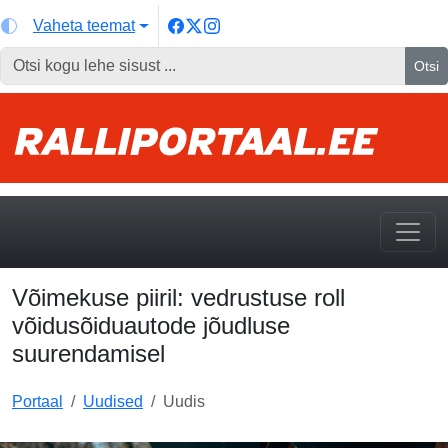
Vaheta teemat
Otsi
Võimekuse piiril: vedrustuse roll
võidusõiduautode jõudluse
suurendamisel
Portaal
Uudised
Uudis