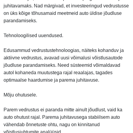
juhitavamaks. Nad märgivad, et investeeringud vedrustusse
on üks kõige tõhusamaid meetmeid auto üldise jõudluse
parandamiseks.
Tehnoloogilised uuendused.
Edusammud vedrustustehnoloogias, näiteks kohanduv ja
aktiivne vedrustus, avavad uusi võimalusi võistlusautode
jõudluse parandamiseks. Need süsteemid võimaldavad
autol kohaneda muutustega rajal reaalajas, tagades
optimaalse haardumise ja parema juhitavuse.
Mõju ohutusele.
Parem vedrustus ei paranda mitte ainult jõudlust, vaid ka
auto ohutust rajal. Parema juhitavusega stabiilsem auto
vähendab õnnetuste ohtu, nagu on kinnitanud
võistlusjuhtumite analüüsid.