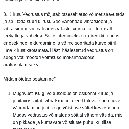
3. Kiirus. Vedrustus mõjutab otseselt auto võimet saavutada
ja säilitada suuri kiirusi. See vähendab vibratsiooni ja
vibratsiooni, võimaldades ratastel võimalikult tõhusalt
teekattega suhelda. Selle tulemuseks on kiirem kiirendus,
enesekindel pidurdamine ja võime sooritada kurve piiril
ilma kiirust kaotamata. Hästi häälestatud vedrustus on
seega võti mootori võimsuse maksimaalseks
ärakasutamiseks.
Mida mõjutab peatamine?
Mugavust. Kuigi võidusõidus on esikohal kiirus ja
juhitavus, aitab vibratsiooni ja teelt tulevate põrutuste
vähendamine juhil kogu võistluse vältel keskenduda.
Mugav vedrustus võimaldab sõitjal vähem väsida, mis
on pikkade ja kurnavate võistluste puhul kriitilise