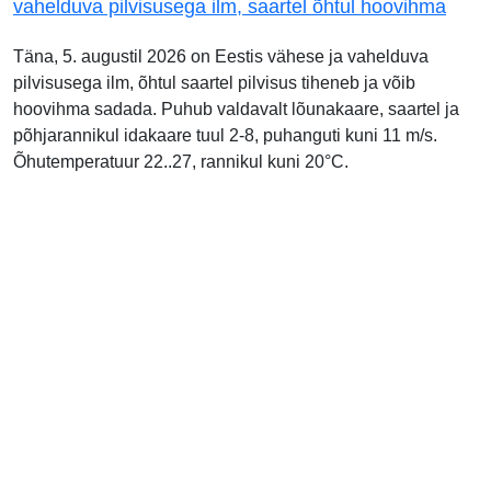
vahelduva pilvisusega ilm, saartel õhtul hoovihma
Täna, 5. augustil 2026 on Eestis vähese ja vahelduva
pilvisusega ilm, õhtul saartel pilvisus tiheneb ja võib
hoovihma sadada. Puhub valdavalt lõunakaare, saartel ja
põhjarannikul idakaare tuul 2-8, puhanguti kuni 11 m/s.
Õhutemperatuur 22..27, rannikul kuni 20°C.