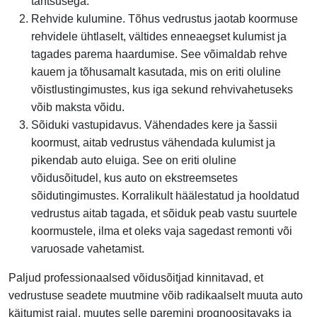
tähtsusega.
Rehvide kulumine. Tõhus vedrustus jaotab koormuse
rehvidele ühtlaselt, vältides enneaegset kulumist ja
tagades parema haardumise. See võimaldab rehve
kauem ja tõhusamalt kasutada, mis on eriti oluline
võistlustingimustes, kus iga sekund rehvivahetuseks
võib maksta võidu.
Sõiduki vastupidavus. Vähendades kere ja šassii
koormust, aitab vedrustus vähendada kulumist ja
pikendab auto eluiga. See on eriti oluline
võidusõitudel, kus auto on ekstreemsetes
sõidutingimustes. Korralikult häälestatud ja hooldatud
vedrustus aitab tagada, et sõiduk peab vastu suurtele
koormustele, ilma et oleks vaja sagedast remonti või
varuosade vahetamist.
Paljud professionaalsed võidusõitjad kinnitavad, et
vedrustuse seadete muutmine võib radikaalselt muuta auto
käitumist rajal, muutes selle paremini prognoositavaks ja