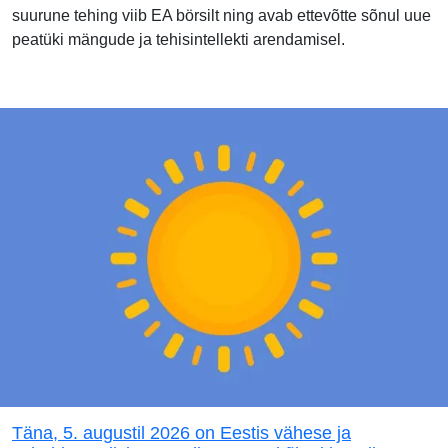
suurune tehing viib EA börsilt ning avab ettevõtte sõnul uue
peatüki mängude ja tehisintellekti arendamisel.
Täna, 5. augustil 2026 on Eestis vähese ja