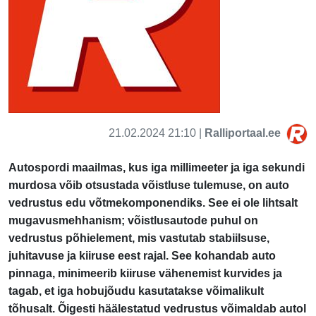
21.02.2024 21:10 |
Ralliportaal.ee
Autospordi maailmas, kus iga millimeeter ja iga sekundi
murdosa võib otsustada võistluse tulemuse, on auto
vedrustus edu võtmekomponendiks. See ei ole lihtsalt
mugavusmehhanism; võistlusautode puhul on
vedrustus põhielement, mis vastutab stabiilsuse,
juhitavuse ja kiiruse eest rajal. See kohandab auto
pinnaga, minimeerib kiiruse vähenemist kurvides ja
tagab, et iga hobujõudu kasutatakse võimalikult
tõhusalt. Õigesti häälestatud vedrustus võimaldab autol