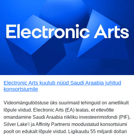
Electronic Arts kuulub nüüd Saudi Araabia juhitud
konsortsiumile
Videomängutööstuse üks suurimaid tehinguid on ametlikult
lõpule viidud. Electronic Arts (EA) teatas, et ettevõtte
omandamine Saudi Araabia riikliku investeerimisfondi (PIF),
Silver Lake'i ja Affinity Partnersi moodustatud konsortsiumi
poolt on edukalt lõpule viidud. Ligikaudu 55 miljardi dollari