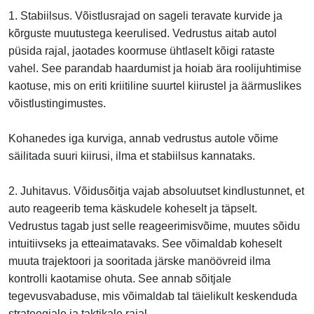
1. Stabiilsus. Võistlusrajad on sageli teravate kurvide ja
kõrguste muutustega keerulised. Vedrustus aitab autol
püsida rajal, jaotades koormuse ühtlaselt kõigi rataste
vahel. See parandab haardumist ja hoiab ära roolijuhtimise
kaotuse, mis on eriti kriitiline suurtel kiirustel ja äärmuslikes
võistlustingimustes.
Kohanedes iga kurviga, annab vedrustus autole võime
säilitada suuri kiirusi, ilma et stabiilsus kannataks.
2. Juhitavus. Võidusõitja vajab absoluutset kindlustunnet, et
auto reageerib tema käskudele koheselt ja täpselt.
Vedrustus tagab just selle reageerimisvõime, muutes sõidu
intuitiivseks ja etteaimatavaks. See võimaldab koheselt
muuta trajektoori ja sooritada järske manöövreid ilma
kontrolli kaotamise ohuta. See annab sõitjale
tegevusvabaduse, mis võimaldab tal täielikult keskenduda
strateegiale ja taktikale rajal.