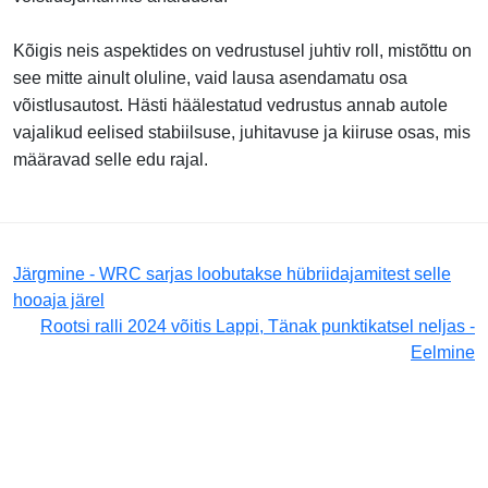
Kõigis neis aspektides on vedrustusel juhtiv roll, mistõttu on
see mitte ainult oluline, vaid lausa asendamatu osa
võistlusautost. Hästi häälestatud vedrustus annab autole
vajalikud eelised stabiilsuse, juhitavuse ja kiiruse osas, mis
määravad selle edu rajal.
Järgmine - WRC sarjas loobutakse hübriidajamitest selle
hooaja järel
Rootsi ralli 2024 võitis Lappi, Tänak punktikatsel neljas -
Eelmine