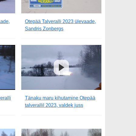
aade,
Otepää Talveralli 2023 ülevaade,
Sandris Zonbergs
ralli
Tänaku maru kihutamine Otepää
talverallil 2023, valdek juss