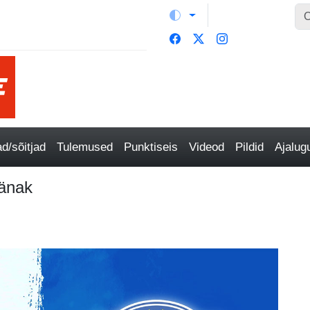
/sõitjad
Tulemused
Punktiseis
Videod
Pildid
Ajalu
Tänak