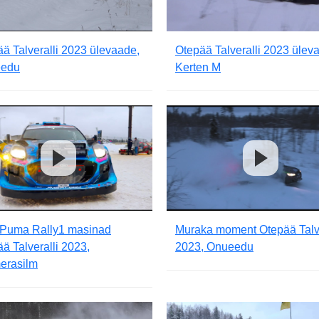
ä Talveralli 2023 ülevaade,
Otepää Talveralli 2023 ülev
edu
Kerten M
 Puma Rally1 masinad
Muraka moment Otepää Talve
ä Talveralli 2023,
2023, Onueedu
erasilm