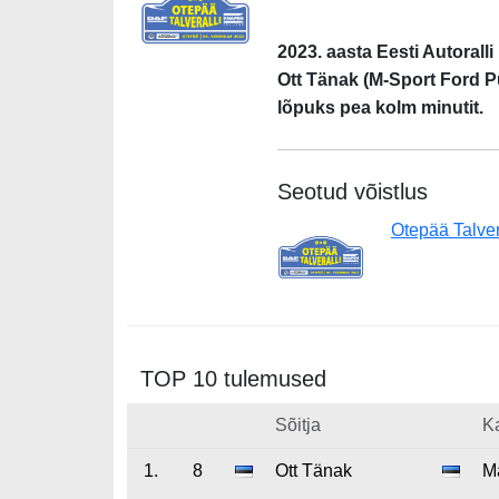
2023. aasta Eesti Autoralli 
Ott Tänak (M-Sport Ford P
lõpuks pea kolm minutit.
Seotud võistlus
Otepää Talver
TOP 10 tulemused
Sõitja
K
1.
8
Ott Tänak
Ma