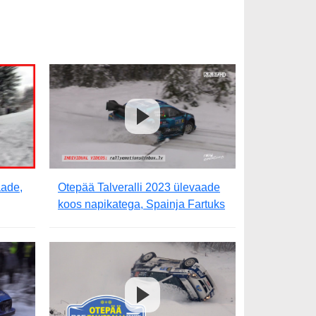
aade,
Otepää Talveralli 2023 ülevaade
koos napikatega, Spainja Fartuks