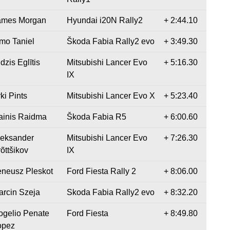
ames Morgan
Hyundai i20N Rally2
+ 2:44.10
mo Taniel
Škoda Fabia Rally2 evo
+ 3:49.30
dzis Eglītis
Mitsubishi Lancer Evo
+ 5:16.30
IX
ki Pints
Mitsubishi Lancer Evo X
+ 5:23.40
ainis Raidma
Škoda Fabia R5
+ 6:00.60
leksander
Mitsubishi Lancer Evo
+ 7:26.30
õttšikov
IX
eneusz Pleskot
Ford Fiesta Rally 2
+ 8:06.00
arcin Szeja
Skoda Fabia Rally2 evo
+ 8:32.20
ogelio Penate
Ford Fiesta
+ 8:49.80
opez