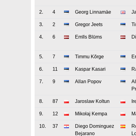
2.
4
Georg Linnamäe
J
3.
2
Gregor Jeets
Ti
4.
6
Emīls Blūms
Di
5.
7
Timmu Kõrge
Er
6.
11
Kaspar Kasari
R
7.
9
Allan Popov
A
Pr
8.
87
Jaroslaw Koltun
Ir
9.
12
Mikołaj Kempa
M
10.
37
Diego Dominguez
R
Bejarano
L