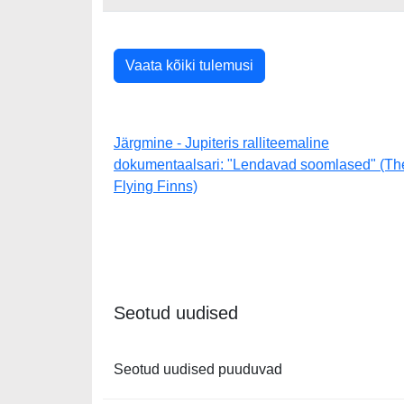
Vaata kõiki tulemusi
Järgmine - Jupiteris ralliteemaline
dokumentaalsari: "Lendavad soomlased" (Th
Flying Finns)
Seotud uudised
Seotud uudised puuduvad