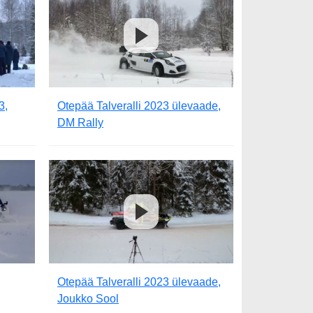
3,
Otepää Talveralli 2023 ülevaade,
DM Rally
Otepää Talveralli 2023 ülevaade,
Joukko Sool