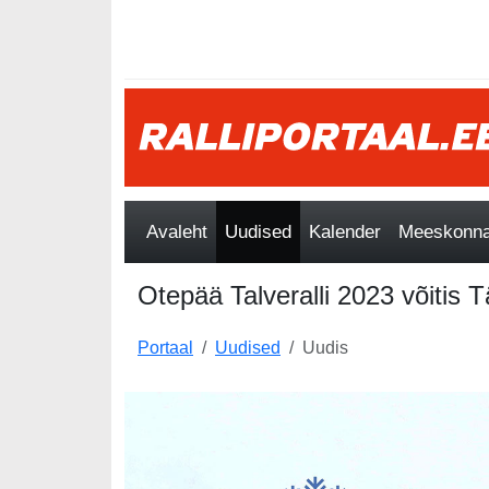
Avaleht
Uudised
Kalender
Meeskonnad
Otepää Talveralli 2023 võitis 
Portaal
Uudised
Uudis