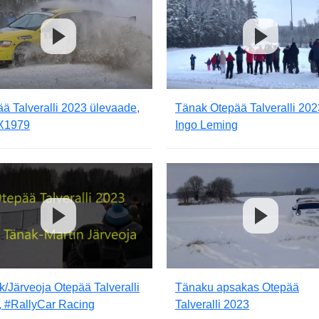
ä Talveralli 2023 ülevaade,
Tänak Otepää Talveralli 202
X1979
Ingo Leming
/Järveoja Otepää Talveralli
Tänaku apsakas Otepää
, #RallyCar Racing
Talveralli 2023