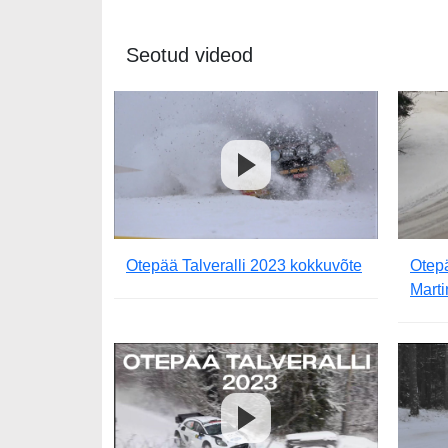
Seotud videod
Otepää Talveralli 2023 kokkuvõte
Otepä
Mart