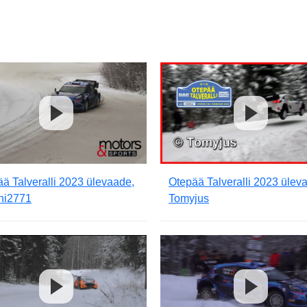
ä Talveralli 2023 ülevaade,
Otepää Talveralli 2023 ülev
ini2771
Tomyjus