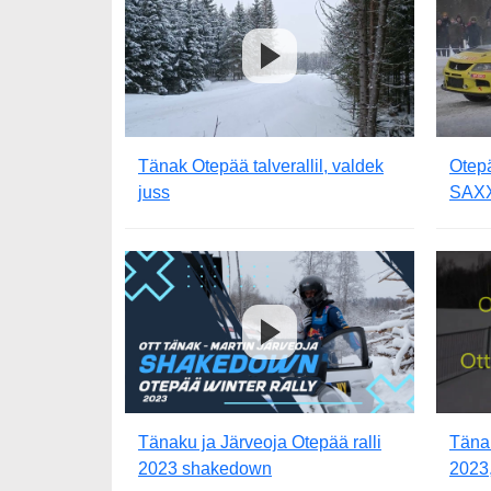
Tänak Otepää talverallil, valdek
Otepä
juss
SAX
Tänaku ja Järveoja Otepää ralli
Tänak
2023 shakedown
2023