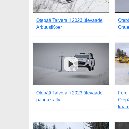
Otepää Talveralli 2023 ülevaade,
Otepä
ArbuusiKoer
Onue
Otepää Talveralli 2023 ülevaade,
Ford
pangazrally
Otepä
kaam