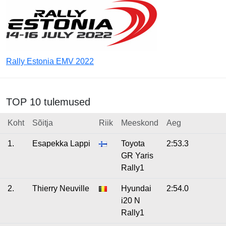
Rally Estonia EMV 2022
TOP 10 tulemused
Koht
Sõitja
Riik
Meeskond
Aeg
1.
Esapekka Lappi
Toyota
2:53.3
GR Yaris
Rally1
2.
Thierry Neuville
Hyundai
2:54.0
i20 N
Rally1