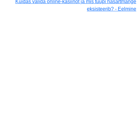
Kuidas valida online-kasiinot ja mis tüüpi hasartmänge
eksisteerib? - Eelmine