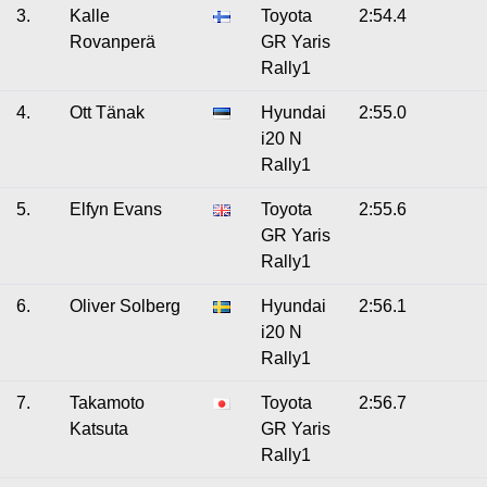
3.
Kalle
Toyota
2:54.4
Rovanperä
GR Yaris
Rally1
4.
Ott Tänak
Hyundai
2:55.0
i20 N
Rally1
5.
Elfyn Evans
Toyota
2:55.6
GR Yaris
Rally1
6.
Oliver Solberg
Hyundai
2:56.1
i20 N
Rally1
7.
Takamoto
Toyota
2:56.7
Katsuta
GR Yaris
Rally1