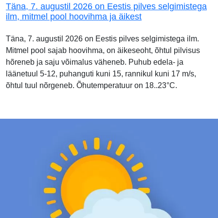
Täna, 7. augustil 2026 on Eestis pilves selgimistega
ilm, mitmel pool hoovihma ja äikest
Täna, 7. augustil 2026 on Eestis pilves selgimistega ilm.
Mitmel pool sajab hoovihma, on äikeseoht, õhtul pilvisus
hõreneb ja saju võimalus väheneb. Puhub edela- ja
läänetuul 5-12, puhanguti kuni 15, rannikul kuni 17 m/s,
õhtul tuul nõrgeneb. Õhutemperatuur on 18..23°C.