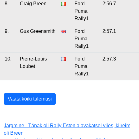
8.
Craig Breen
Ford
2:56.7
Puma
Rally1
9.
Gus Greensmith
Ford
2:57.1
Puma
Rally1
10.
Pierre-Louis
Ford
2:57.3
Loubet
Puma
Rally1
Vaata kõiki tulemusi
Järgmine - Tänak oli Rally Estonia avakatsel viies, kiireim
oli Breen