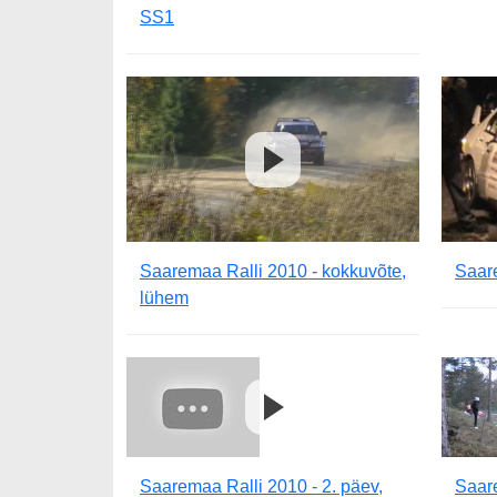
SS1
Saaremaa Ralli 2010 - kokkuvõte,
Saar
lühem
Saaremaa Ralli 2010 - 2. päev,
Saare