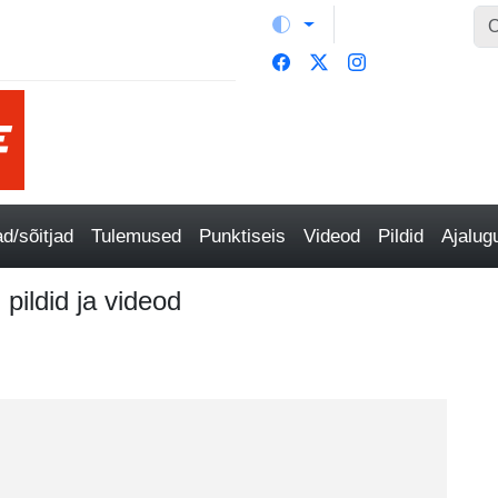
/sõitjad
Tulemused
Punktiseis
Videod
Pildid
Ajalu
 pildid ja videod