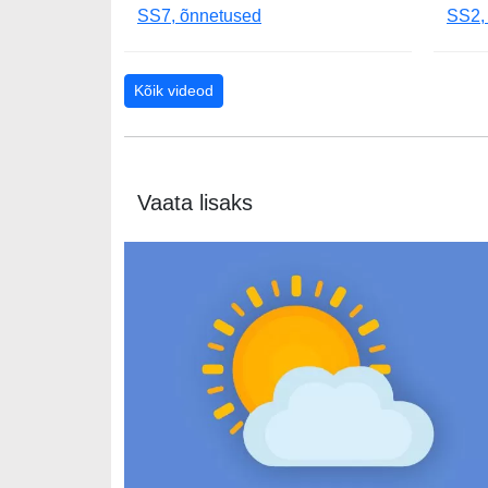
SS7, õnnetused
SS2, 
Kõik videod
Vaata lisaks