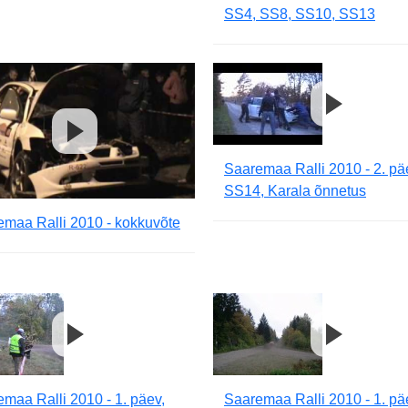
SS4, SS8, SS10, SS13
Saaremaa Ralli 2010 - 2. pä
SS14, Karala õnnetus
emaa Ralli 2010 - kokkuvõte
maa Ralli 2010 - 1. päev,
Saaremaa Ralli 2010 - 1. pä