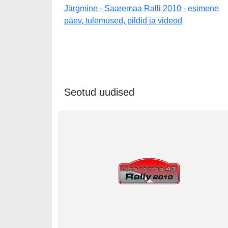
Järgmine - Saaremaa Ralli 2010 - esimene
päev, tulemused, pildid ja videod
Seotud uudised