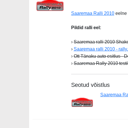
Saaremaa Ralli 2010
eelne 
Pildid ralli eel:
›
Saaremaa ralli 2010 Shak
›
Saaremaa ralli 2010 - rally
›
Ott Tänaku auto esitlus - De
›
Saaremaa Rally 2010 testik
Seotud võistlus
Saaremaa Ra