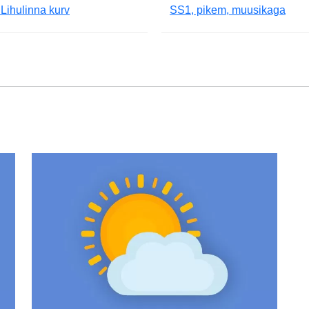
Lihulinna kurv
SS1, pikem, muusikaga