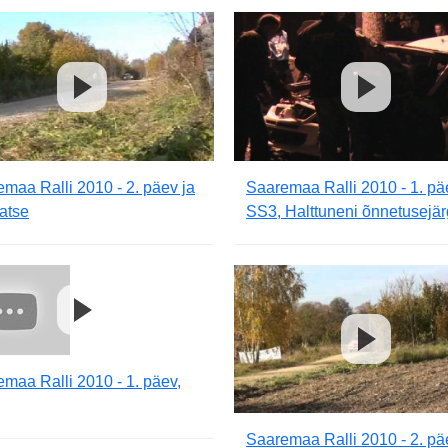
maa Ralli 2010 - 2. päev ja
Saaremaa Ralli 2010 - 1. pä
katse
SS3, Halttuneni õnnetusejä
maa Ralli 2010 - 1. päev,
Saaremaa Ralli 2010 - 2. pä