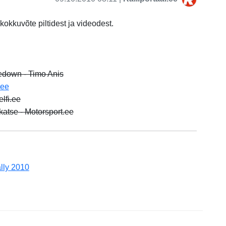
kokkuvõte piltidest ja videodest.
edown - Timo Anis
.ee
lfi.ee
atse - Motorsport.ee
lly 2010