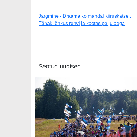
Järgmine - Draama kolmandal kiiruskatsel,
Tänak lõhkus rehvi ja kaotas palju aega
Seotud uudised