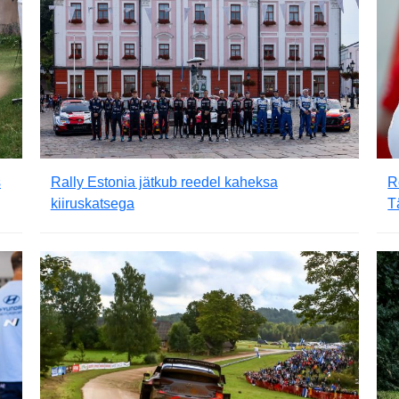
s
Rally Estonia jätkub reedel kaheksa
R
kiiruskatsega
T