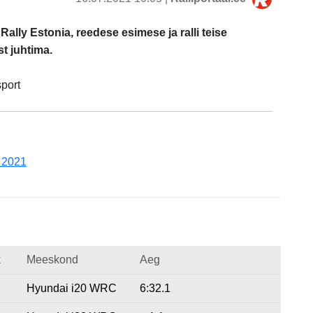
Rally Estonia, reedese esimese ja ralli teise
st juhtima.
port
a 2021
k
Meeskond
Aeg
Hyundai i20 WRC
6:32.1