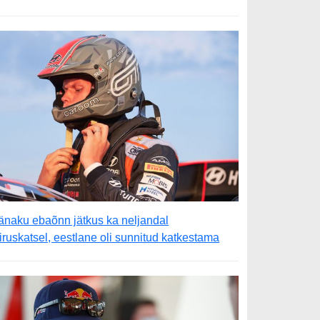
änaku ebaõnn jätkus ka neljandal
iiruskatsel, eestlane oli sunnitud katkestama