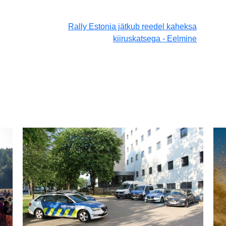
Rally Estonia jätkub reedel kaheksa
kiiruskatsega - Eelmine