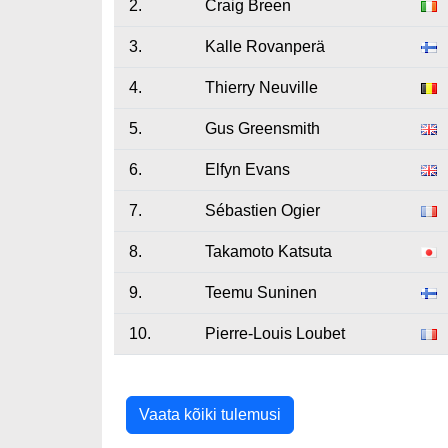
2.
Craig Breen
3.
Kalle Rovanperä
4.
Thierry Neuville
5.
Gus Greensmith
6.
Elfyn Evans
7.
Sébastien Ogier
8.
Takamoto Katsuta
9.
Teemu Suninen
10.
Pierre-Louis Loubet
Vaata kõiki tulemusi