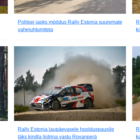
Politsei jaoks möödus Rally Estonia suuremate
R
vahejuhtumiteta
k
Rally Estonia laupäevasele hoolduspausile
R
läks kindla liidrina vastu Rovanperä
k