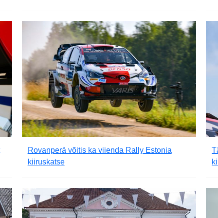
Rovanperä võitis ka viienda Rally Estonia
T
kiiruskatse
k