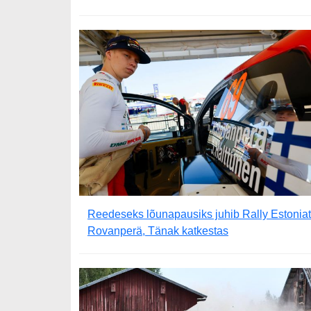
Reedeseks lõunapausiks juhib Rally Estoniat
Rovanperä, Tänak katkestas