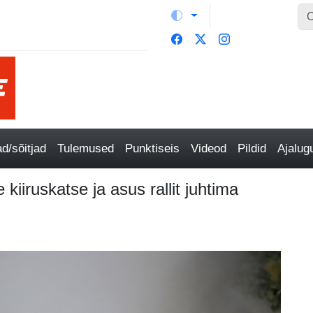
/sõitjad
Tulemused
Punktiseis
Videod
Pildid
Ajalu
 kiiruskatse ja asus rallit juhtima