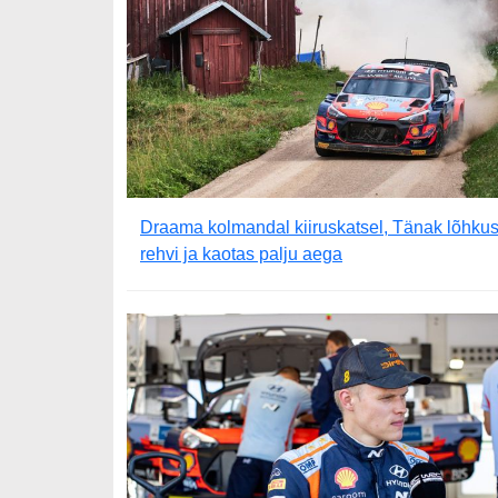
Draama kolmandal kiiruskatsel, Tänak lõhku
rehvi ja kaotas palju aega