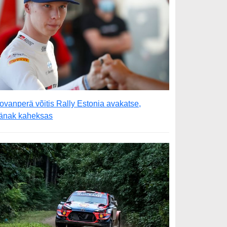
ovanperä võitis Rally Estonia avakatse,
änak kaheksas