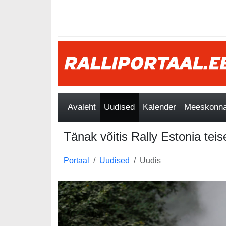
Avaleht
Uudised
Kalender
Meeskonnad
Tänak võitis Rally Estonia teise
Portaal
Uudised
Uudis