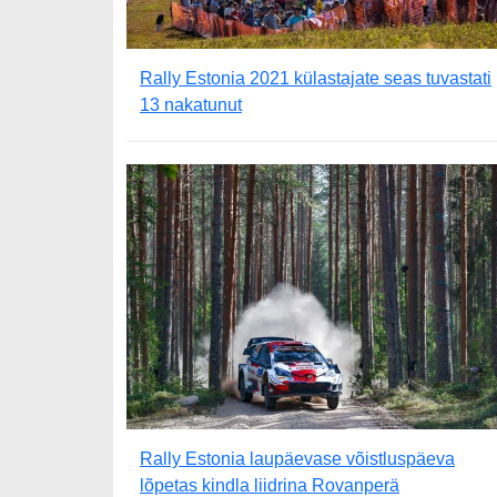
Rally Estonia 2021 külastajate seas tuvastati
13 nakatunut
Rally Estonia laupäevase võistluspäeva
lõpetas kindla liidrina Rovanperä