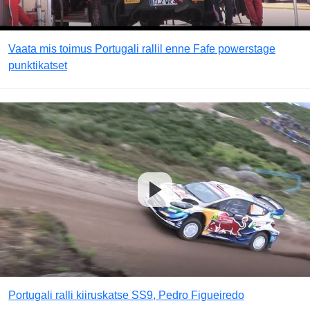
Vaata mis toimus Portugali rallil enne Fafe powerstage
punktikatset
Portugali ralli kiiruskatse SS9, Pedro Figueiredo