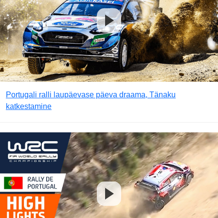
Portugali ralli laupäevase päeva draama, Tänaku
katkestamine