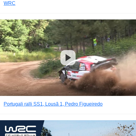
WRC
Portugali ralli SS1, Lousã 1, Pedro Figueiredo