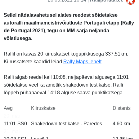
Sellel nädalavahetusel alates reedest sõidetakse
autoralli
maailmameistrivõistluste
Portugali etapp (Rally
de Portugal 2021), tegu on MM-sarja neljanda
võistlusega.
Rallil on kavas 20 kiiruskatset kogupikkusega 337.51km.
Kiiruskatsete kaardid leiad
Rally Maps lehelt
Ralli algab reedel kell
10:08, neljapäeval algusega
11:01
sõidetakse veel ka ametlik shakedown testikatse. Ralli
lõppeb pühapäeval
14:18 alguse saava punktikatsega.
Aeg
Kiiruskatse
Distants
20. mai
11:01
SS0
Shakedown testikatse - Paredes
4.60 km
21. mai