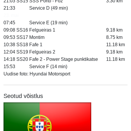
21:03
SS15
SSS Porto - Foz
3.30 km
21:33
Service D (49 min)
23. mai
07:45
Service E (19 min)
09:08
SS16
Felgueiras 1
9.18 km
09:53
SS17
Montim
8.75 km
10:38
SS18
Fafe 1
11.18 km
12:04
SS19
Felgueiras 2
9.18 km
14:18
SS20
Fafe 2 - Power Stage punktikatse
11.18 km
15:53
Service F (14 min)
Uudise foto: Hyundai Motorsport
Seotud võistlus