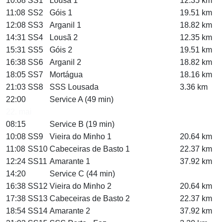
10:08
SS1
Lousã 1
12.35 km
11:08
SS2
Góis 1
19.51 km
12:08
SS3
Arganil 1
18.82 km
14:31
SS4
Lousã 2
12.35 km
15:31
SS5
Góis 2
19.51 km
16:38
SS6
Arganil 2
18.82 km
18:05
SS7
Mortágua
18.16 km
21:03
SS8
SSS Lousada
3.36 km
22:00
Service A (49 min)
22. mai
08:15
Service B (19 min)
10:08
SS9
Vieira do Minho 1
20.64 km
11:08
SS10
Cabeceiras de Basto 1
22.37 km
12:24
SS11
Amarante 1
37.92 km
14:20
Service C (44 min)
16:38
SS12
Vieira do Minho 2
20.64 km
17:38
SS13
Cabeceiras de Basto 2
22.37 km
18:54
SS14
Amarante 2
37.92 km