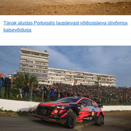
Tänak alustas Portugalis laupäevast võitluspäeva ülivõimsa
katsevõiduga