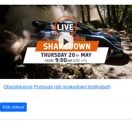
Otseülekanne Portugali ralli shakedown testikatselt
Kõik videod