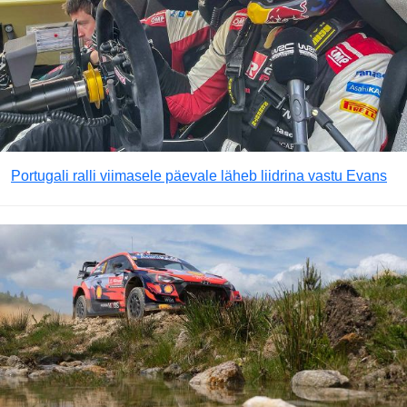
Portugali ralli viimasele päevale läheb liidrina vastu Evans