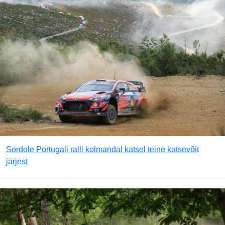
Sordole Portugali ralli kolmandal katsel teine katsevõit
järjest