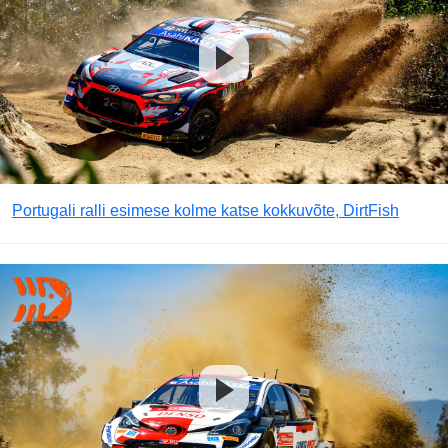
Portugali ralli esimese kolme katse kokkuvõte, DirtFish