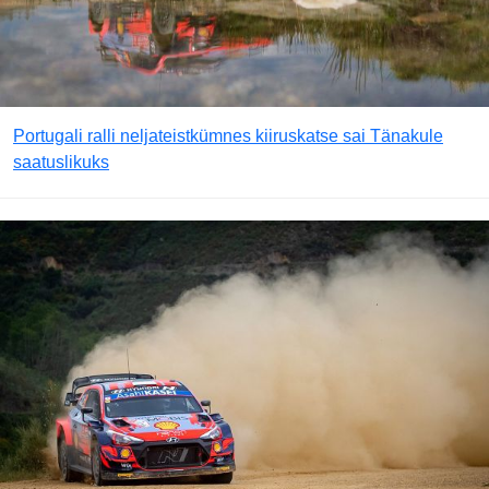
Portugali ralli neljateistkümnes kiiruskatse sai Tänakule
saatuslikuks