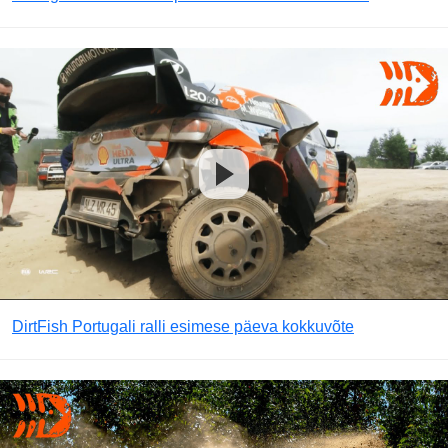
DirtFish Portugali ralli esimese päeva kokkuvõte