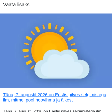
Vaata lisaks
Täna, 7. augustil 2026 on Eestis pilves selgimistega
ilm, mitmel pool hoovihma ja äikest
Täna, 7. augustil 2026 on Eestis pilves selgimistega ilm.