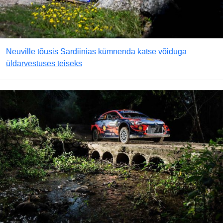
Neuville tõusis Sardiinias kümnenda katse võiduga
üldarvestuses teiseks