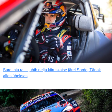
Sardiinia rallit juhib nelja kiiruskatse järel Sordo, Tänak
alles üheksas