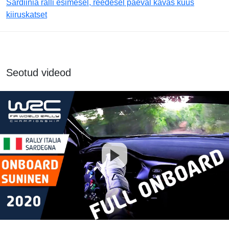
Sardiinia ralli esimesel, reedesel päeval kavas kuus
kiiruskatset
Seotud videod