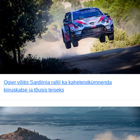
Ogier võitis Sardiinia rallil ka kaheteistkümnenda
kiiruskatse ja tõusis teiseks