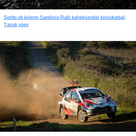
Sordo oli kiireim Sardiinia Ralli kaheksandal kiiruskatsel,
Tänak viies