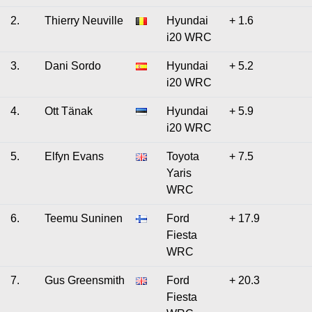
2.
Thierry Neuville
Hyundai
+ 1.6
i20 WRC
3.
Dani Sordo
Hyundai
+ 5.2
i20 WRC
4.
Ott Tänak
Hyundai
+ 5.9
i20 WRC
5.
Elfyn Evans
Toyota
+ 7.5
Yaris
WRC
6.
Teemu Suninen
Ford
+ 17.9
Fiesta
WRC
7.
Gus Greensmith
Ford
+ 20.3
Fiesta