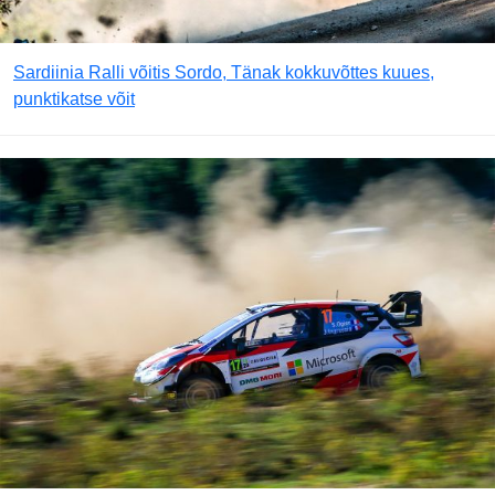
Sardiinia Ralli võitis Sordo, Tänak kokkuvõttes kuues,
punktikatse võit