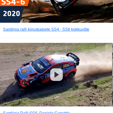
Sardiinia ralli kiiruskatsete SS4 - SS6 kokkuvõte