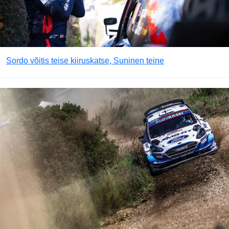
Sordo võitis teise kiiruskatse, Suninen teine