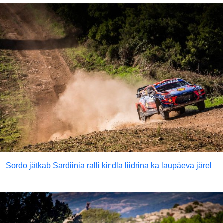
Sordo jätkab Sardiinia ralli kindla liidrina ka laupäeva järel