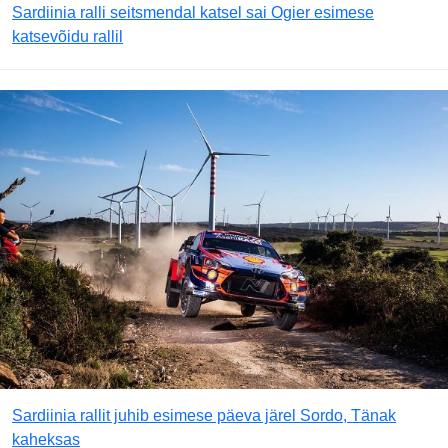
Sardiinia ralli seitsmendal katsel sai Ogier esimese
katsevõidu rallil
Sardiinia rallit juhib esimese päeva järel Sordo, Tänak
kaheksas