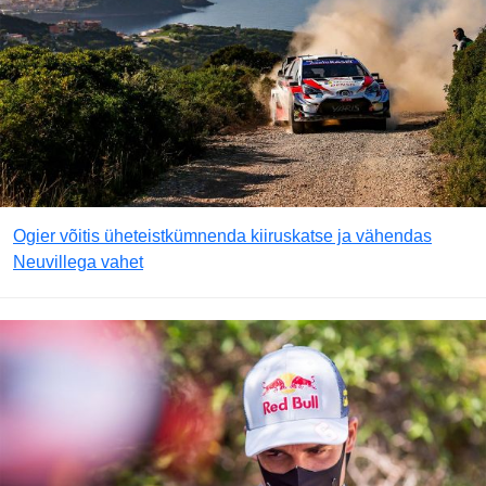
Ogier võitis üheteistkümnenda kiiruskatse ja vähendas
Neuvillega vahet