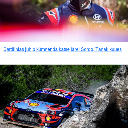
Sardiinias juhib kümnenda katse järel Sordo, Tänak kuues