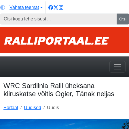
Vaheta teemat
Otsi
WRC Sardiinia Ralli üheksana
kiiruskatse võitis Ogier, Tänak neljas
Portaal
Uudised
Uudis