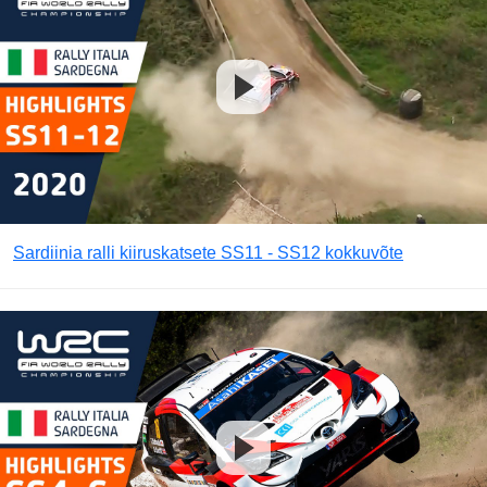
Sardiinia ralli kiiruskatsete SS11 - SS12 kokkuvõte