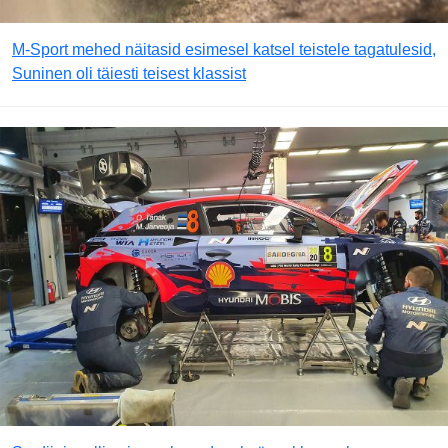
M-Sport mehed näitasid esimesel katsel teistele tagatulesid,
Suninen oli täiesti teisest klassist