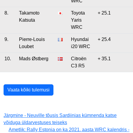
WRC
8.
Takamoto
Toyota
+ 25.1
Katsuta
Yaris
WRC
9.
Pierre-Louis
Hyundai
+ 25.4
Loubet
i20 WRC
10.
Mads Østberg
Citroën
+ 35.1
C3 R5
Vaata kõiki tulemusi
Järgmine - Neuville tõusis Sardiinias kümnenda katse
võiduga üldarvestuses teiseks
Ametlik: Rally Estonia on ka 2021. aasta WRC kalendris -