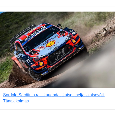
Sordole Sardiinia ralli kuuendalt katselt neljas katsevõit,
Tänak kolmas