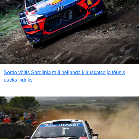
Sordo võitis Sardiinia ralli neljanda kiiruskatse ja tõusis
uueks liidriks