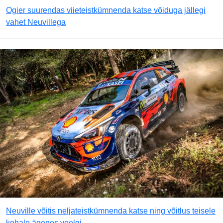
Ogier suurendas viieteistkümnenda katse võiduga jällegi
vahet Neuvillega
Neuville võitis neljateistkümnenda katse ning võitlus teisele
kohale ägenes veelgi