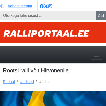
Vaheta teemat
Otsi
Rootsi ralli võit Hirvonenile
Portaal
Uudised
Uudis