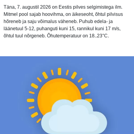
Täna, 7. augustil 2026 on Eestis pilves selgimistega ilm.
Mitmel pool sajab hoovihma, on äikeseoht, õhtul pilvisus
hõreneb ja saju võimalus väheneb. Puhub edela- ja
läänetuul 5-12, puhanguti kuni 15, rannikul kuni 17 m/s,
õhtul tuul nõrgeneb. Õhutemperatuur on 18..23°C.