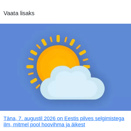
Vaata lisaks
Täna, 7. augustil 2026 on Eestis pilves selgimistega
ilm, mitmel pool hoovihma ja äikest