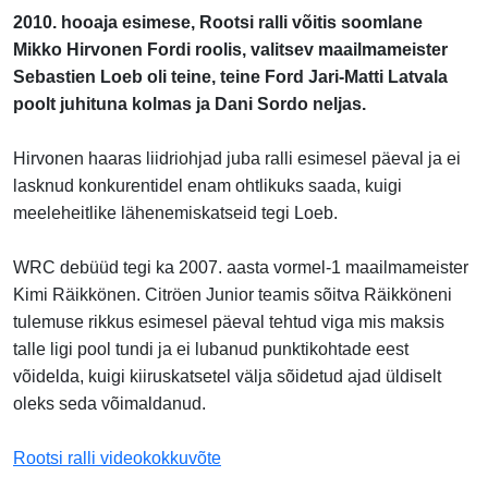
2010. hooaja esimese, Rootsi ralli võitis soomlane
Mikko Hirvonen Fordi roolis, valitsev maailmameister
Sebastien Loeb oli teine, teine Ford Jari-Matti Latvala
poolt juhituna kolmas ja Dani Sordo neljas.
Hirvonen haaras liidriohjad juba ralli esimesel päeval ja ei
lasknud konkurentidel enam ohtlikuks saada, kuigi
meeleheitlike lähenemiskatseid tegi Loeb.
WRC debüüd tegi ka 2007. aasta vormel-1 maailmameister
Kimi Räikkönen. Citröen Junior teamis sõitva Räikköneni
tulemuse rikkus esimesel päeval tehtud viga mis maksis
talle ligi pool tundi ja ei lubanud punktikohtade eest
võidelda, kuigi kiiruskatsetel välja sõidetud ajad üldiselt
oleks seda võimaldanud.
Rootsi ralli videokokkuvõte