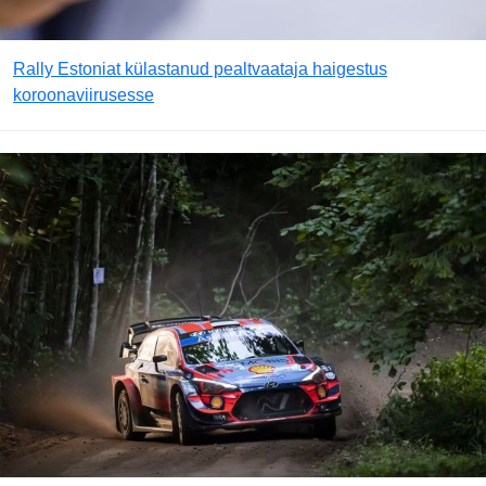
Rally Estoniat külastanud pealtvaataja haigestus
koroonaviirusesse