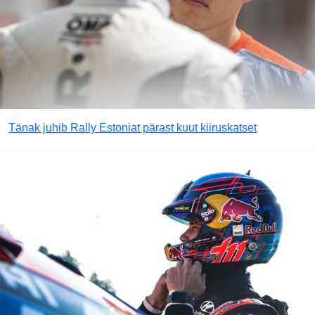
Tänak juhib Rally Estoniat pärast kuut kiiruskatset