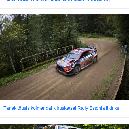
Tänak tõusis kolmandal kiiruskatsel Rally Estonia liidriks