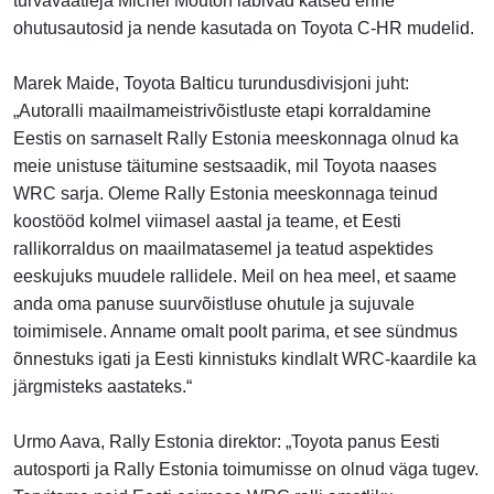
turvavaatleja Michel Mouton läbivad katsed enne
ohutusautosid ja nende kasutada on Toyota C-HR mudelid.
Marek Maide, Toyota Balticu turundusdivisjoni juht:
„Autoralli maailmameistrivõistluste etapi korraldamine
Eestis on sarnaselt Rally Estonia meeskonnaga olnud ka
meie unistuse täitumine sestsaadik, mil Toyota naases
WRC sarja. Oleme Rally Estonia meeskonnaga teinud
koostööd kolmel viimasel aastal ja teame, et Eesti
rallikorraldus on maailmatasemel ja teatud aspektides
eeskujuks muudele rallidele. Meil on hea meel, et saame
anda oma panuse suurvõistluse ohutule ja sujuvale
toimimisele. Anname omalt poolt parima, et see sündmus
õnnestuks igati ja Eesti kinnistuks kindlalt WRC-kaardile ka
järgmisteks aastateks.“
Urmo Aava, Rally Estonia direktor: „Toyota panus Eesti
autosporti ja Rally Estonia toimumisse on olnud väga tugev.