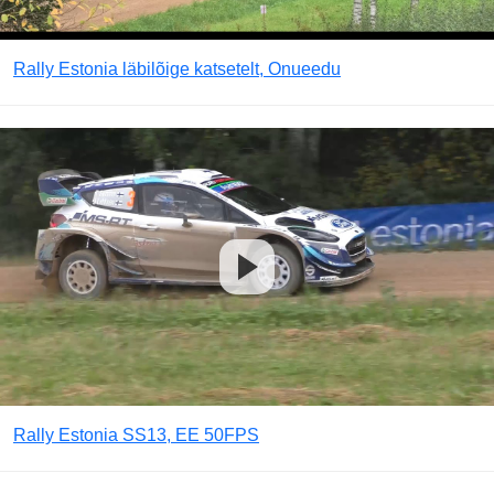
Rally Estonia läbilõige katsetelt, Onueedu
Rally Estonia SS13, EE 50FPS