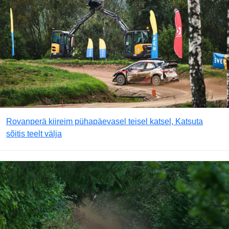
Rovanperä kiireim pühapäevasel teisel katsel, Katsuta
sõitis teelt välja