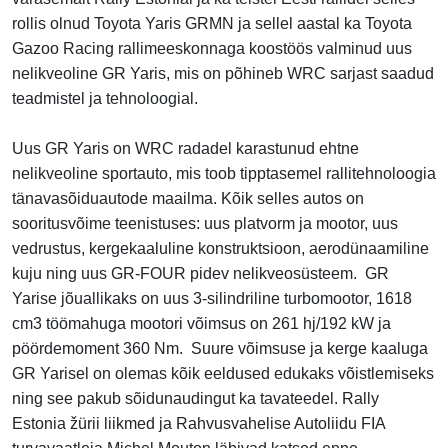
rollis olnud Toyota Yaris GRMN ja sellel aastal ka Toyota
Gazoo Racing rallimeeskonnaga koostöös valminud uus
nelikveoline GR Yaris, mis on põhineb WRC sarjast saadud
teadmistel ja tehnoloogial.
Uus GR Yaris on WRC radadel karastunud ehtne
nelikveoline sportauto, mis toob tipptasemel rallitehnoloogia
tänavasõiduautode maailma. Kõik selles autos on
sooritusvõime teenistuses: uus platvorm ja mootor, uus
vedrustus, kergekaaluline konstruktsioon, aerodünaamiline
kuju ning uus GR-FOUR pidev nelikveosüsteem. GR
Yarise jõuallikaks on uus 3-silindriline turbomootor, 1618
cm3 töömahuga mootori võimsus on 261 hj/192 kW ja
pöördemoment 360 Nm. Suure võimsuse ja kerge kaaluga
GR Yarisel on olemas kõik eeldused edukaks võistlemiseks
ning see pakub sõidunaudingut ka tavateedel. Rally
Estonia žürii liikmed ja Rahvusvahelise Autoliidu FIA