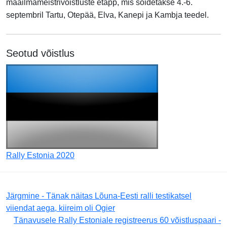
maailmameistrivõistluste etapp, mis sõidetakse 4.-6.
septembril Tartu, Otepää, Elva, Kanepi ja Kambja teedel.
Seotud võistlus
Rally Estonia 2020
Järgmine - Tänak näitas Lõuna-Eesti ralli testikatsel
viiendat aega, kiireim oli Ogier
Tänavusele Rally Estoniale registreerus 60 võistluspaari -