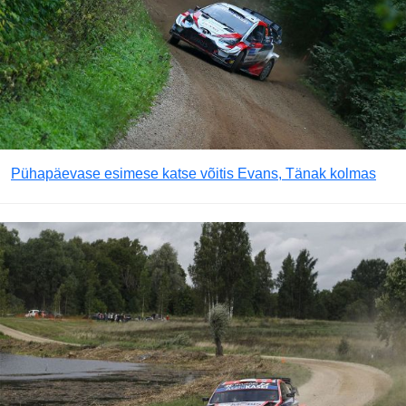
Pühapäevase esimese katse võitis Evans, Tänak kolmas