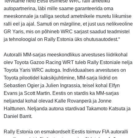
Tervitame neid Eesti esimese WRC ralli ametliku
autopartnerina, läbi mille saame garanteerida oma
meeskonnale ja ralliga seotud ametnikele muretu liikumise
ralli eel ja ajal. Samuti on märgiline, et just uus nelikveoline
GR Yaris, mis on põhineb WRC sarjast saadud teadmistel
ja tehnoloogial on Rally Estonia üks ohutusautodest.“
Autoralli MM-sarjas meeskondlikus arvestuses liidrikohal
olev Toyota Gazoo Racing WRT tuleb Rally Estoniale nelja
Toyota Yaris WRC autoga. Individuaalses arvestuses on
Toyota pilootidel kaksikjuhtimine, MM-sarja liidrid on
Sebastien Ogier ja Julien Ingrassia, teisel kohal Elfyn
Evans ja Scott Martin. Eestis on stardis ka MM-sarjas
neljandal kohal olevad Kalle Rovanperä ja Jonne
Halttunen. Neljanda autona stardivad Takamoto Katsuta ja
Daniel Barrit.
Rally Estonia on esmakordselt Eestis toimuv FIA autoralli