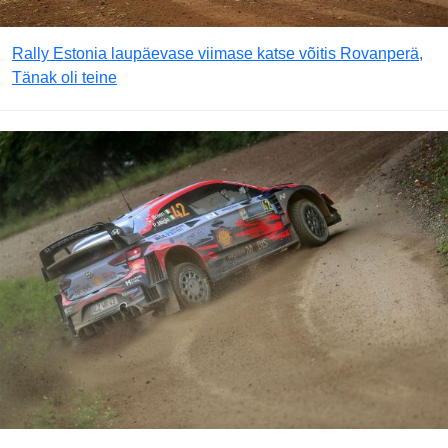
Rally Estonia laupäevase viimase katse võitis Rovanperä,
Tänak oli teine