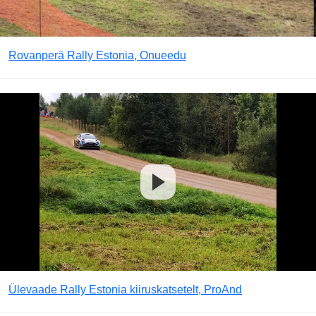
Rovanperä Rally Estonia, Onueedu
Ülevaade Rally Estonia kiiruskatsetelt, ProAnd