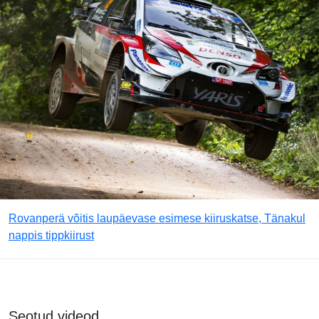
Rovanperä võitis laupäevase esimese kiiruskatse, Tänakul
nappis tippkiirust
Seotud videod