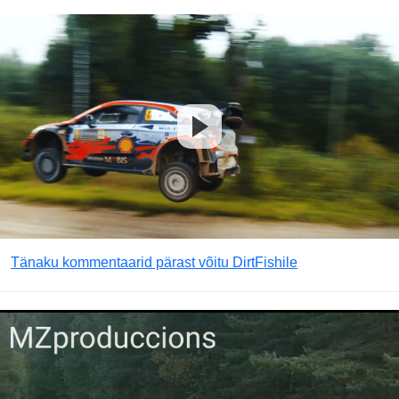
Tänaku kommentaarid pärast võitu DirtFishile