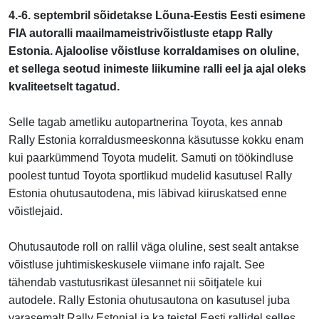
4.-6. septembril sõidetakse Lõuna-Eestis Eesti esimene
FIA autoralli maailmameistrivõistluste etapp Rally
Estonia. Ajaloolise võistluse korraldamises on oluline,
et sellega seotud inimeste liikumine ralli eel ja ajal oleks
kvaliteetselt tagatud.
Selle tagab ametliku autopartnerina Toyota, kes annab
Rally Estonia korraldusmeeskonna käsutusse kokku enam
kui paarkümmend Toyota mudelit. Samuti on töökindluse
poolest tuntud Toyota sportlikud mudelid kasutusel Rally
Estonia ohutusautodena, mis läbivad kiiruskatsed enne
võistlejaid.
Ohutusautode roll on rallil väga oluline, sest sealt antakse
võistluse juhtimiskeskusele viimane info rajalt. See
tähendab vastutusrikast ülesannet nii sõitjatele kui
autodele. Rally Estonia ohutusautona on kasutusel juba
varasemalt Rally Estonial ja ka teistel Eesti rallidel selles