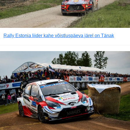
Rally Estonia liider kahe võistluspäeva järel on Tänak