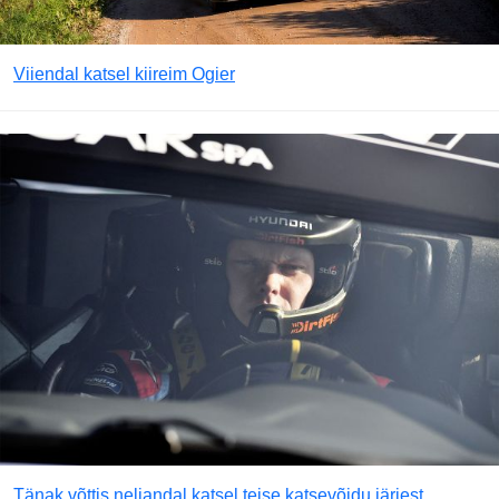
Viiendal katsel kiireim Ogier
Tänak võttis neljandal katsel teise katsevõidu järjest