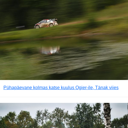
Pühapäevane kolmas katse kuulus Ogier-ile, Tänak viies