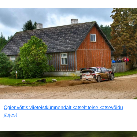
Ogier võttis viieteistkümnendalt katselt teise katsevõidu
järjest