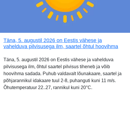
Täna, 5. augustil 2026 on Eestis vähese ja
vahelduva pilvisusega ilm, saartel õhtul hoovihma
Täna, 5. augustil 2026 on Eestis vähese ja vahelduva
pilvisusega ilm, õhtul saartel pilvisus tiheneb ja võib
hoovihma sadada. Puhub valdavalt lõunakaare, saartel ja
põhjarannikul idakaare tuul 2-8, puhanguti kuni 11 m/s.
Õhutemperatuur 22..27, rannikul kuni 20°C.