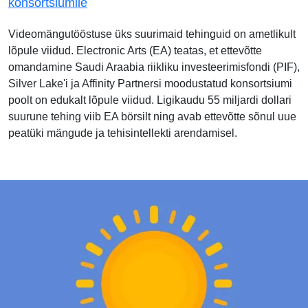
konsortsiumile
Videomängutööstuse üks suurimaid tehinguid on ametlikult
lõpule viidud. Electronic Arts (EA) teatas, et ettevõtte
omandamine Saudi Araabia riikliku investeerimisfondi (PIF),
Silver Lake'i ja Affinity Partnersi moodustatud konsortsiumi
poolt on edukalt lõpule viidud. Ligikaudu 55 miljardi dollari
suurune tehing viib EA börsilt ning avab ettevõtte sõnul uue
peatüki mängude ja tehisintellekti arendamisel.