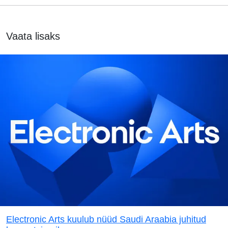
Vaata lisaks
Electronic Arts kuulub nüüd Saudi Araabia juhitud