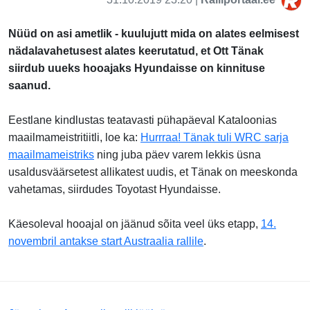
Nüüd on asi ametlik - kuulujutt mida on alates eelmisest
nädalavahetusest alates keerutatud, et Ott Tänak
siirdub uueks hooajaks Hyundaisse on kinnituse
saanud.
Eestlane kindlustas teatavasti pühapäeval Kataloonias
maailmameistritiitli, loe ka:
Hurrraa! Tänak tuli WRC sarja
maailmameistriks
ning juba päev varem lekkis üsna
usaldusväärsetest allikatest uudis, et Tänak on meeskonda
vahetamas, siirdudes Toyotast Hyundaisse.
Käesoleval hooajal on jäänud sõita veel üks etapp,
14.
novembril antakse start Austraalia rallile
.