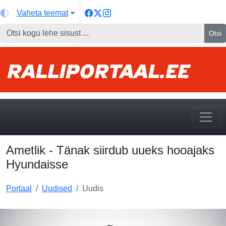
Vaheta teemat
Otsi
Ametlik - Tänak siirdub uueks hooajaks
Hyundaisse
Portaal
Uudised
Uudis