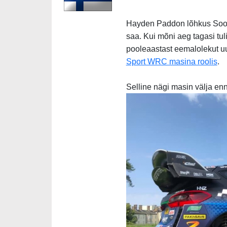
Hayden Paddon lõhkus Soome r
saa. Kui mõni aeg tagasi tu
pooleaastast eemalolekut uu
Sport WRC masina roolis
.
Selline nägi masin välja enn