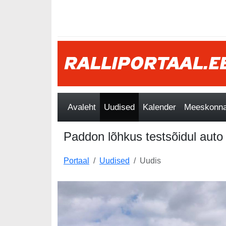
Avaleht
Uudised
Kalender
Meeskonnad
Paddon lõhkus testsõidul auto 
Portaal
Uudised
Uudis