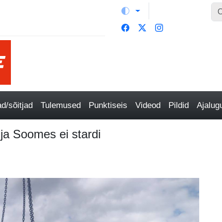
/sõitjad
Tulemused
Punktiseis
Videod
Pildid
Ajalu
ja Soomes ei stardi