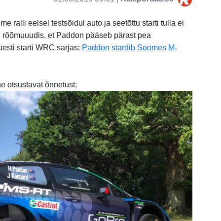
alli eelsel testsõidul auto ja seetõttu starti tulla ei
li rõõmuuudis, et Paddon pääseb pärast pea
esti starti WRC sarjas:
Paddon stardib Soomes M-
e otsustavat õnnetust: