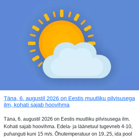
Täna, 6. augustil 2026 on Eestis muutliku pilvisusega
ilm, kohati sajab hoovihma
Täna, 6. augustil 2026 on Eestis muutliku pilvisusega ilm.
Kohati sajab hoovihma. Edela- ja läänetuul tugevneb 4-10,
puhanguti kuni 15 m/s. Õhutemperatuur on 19..25, ida pool