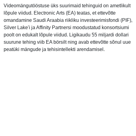
Videomängutööstuse üks suurimaid tehinguid on ametlikult
lõpule viidud. Electronic Arts (EA) teatas, et ettevõtte
omandamine Saudi Araabia riikliku investeerimisfondi (PIF),
Silver Lake'i ja Affinity Partnersi moodustatud konsortsiumi
poolt on edukalt lõpule viidud. Ligikaudu 55 miljardi dollari
suurune tehing viib EA börsilt ning avab ettevõtte sõnul uue
peatüki mängude ja tehisintellekti arendamisel.