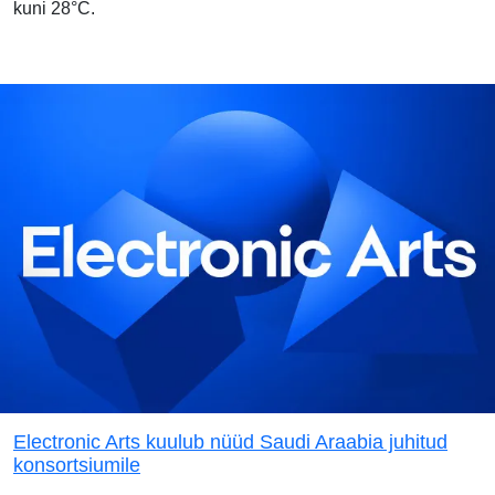
kuni 28°C.
Electronic Arts kuulub nüüd Saudi Araabia juhitud
konsortsiumile