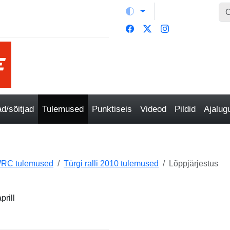
/sõitjad
Tulemused
Punktiseis
Videod
Pildid
Ajalu
RC tulemused
Türgi ralli 2010 tulemused
Lõppjärjestus
prill