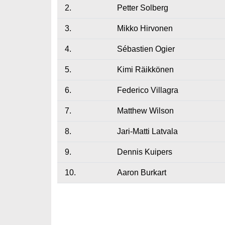
2.
Petter Solberg
3.
Mikko Hirvonen
4.
Sébastien Ogier
5.
Kimi Räikkönen
6.
Federico Villagra
7.
Matthew Wilson
8.
Jari-Matti Latvala
9.
Dennis Kuipers
10.
Aaron Burkart