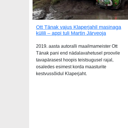
Ott Tänak vajus Klaperjahil masinaga
külili – appi tuli Martin Järveoja
2019. aasta autoralli maailmameister Ott
Tänak pani end nädalavahetusel proovile
tavapärasest hoopis teistsugusel rajal,
osaledes esimest korda maasturite
kestvussõidul Klaperjaht.