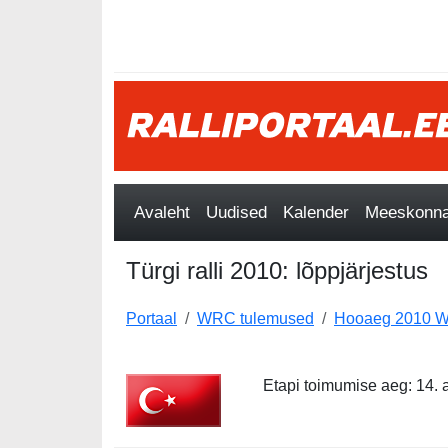
Avaleht
Uudised
Kalender
Meeskonnad
Türgi ralli 2010: lõppjärjestus
Portaal
WRC tulemused
Hooaeg 2010 W
Etapi toimumise aeg: 14. a