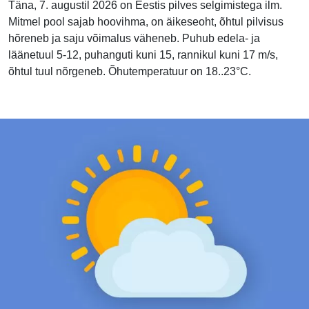
Täna, 7. augustil 2026 on Eestis pilves selgimistega ilm.
Mitmel pool sajab hoovihma, on äikeseoht, õhtul pilvisus
hõreneb ja saju võimalus väheneb. Puhub edela- ja
läänetuul 5-12, puhanguti kuni 15, rannikul kuni 17 m/s,
õhtul tuul nõrgeneb. Õhutemperatuur on 18..23°C.