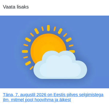
Vaata lisaks
Täna, 7. augustil 2026 on Eestis pilves selgimistega
ilm, mitmel pool hoovihma ja äikest