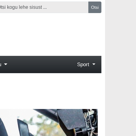
Otsi
gu
Sport