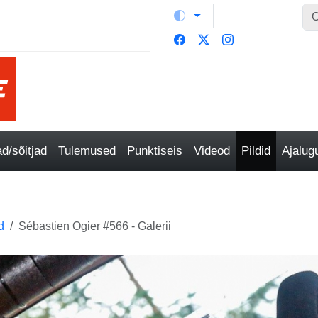
/sõitjad
Tulemused
Punktiseis
Videod
Pildid
Ajalu
d
Sébastien Ogier #566 - Galerii