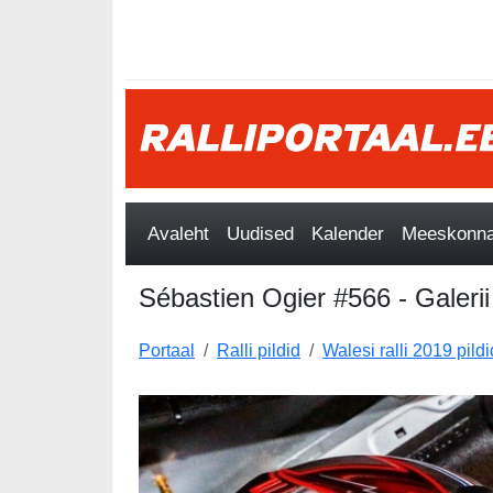
Avaleht
Uudised
Kalender
Meeskonnad
Sébastien Ogier #566 - Galerii
Portaal
Ralli pildid
Walesi ralli 2019 pildi