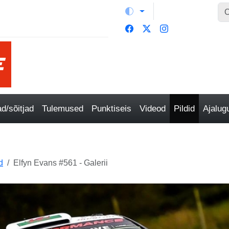
/sõitjad
Tulemused
Punktiseis
Videod
Pildid
Ajalu
d
Elfyn Evans #561 - Galerii