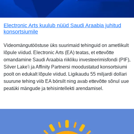
Electronic Arts kuulub nüüd Saudi Araabia juhitud
konsortsiumile
Videomängutööstuse üks suurimaid tehinguid on ametlikult
lõpule viidud. Electronic Arts (EA) teatas, et ettevõtte
omandamine Saudi Araabia riikliku investeerimisfondi (PIF),
Silver Lake'i ja Affinity Partnersi moodustatud konsortsiumi
poolt on edukalt lõpule viidud. Ligikaudu 55 miljardi dollari
suurune tehing viib EA börsilt ning avab ettevõtte sõnul uue
peatüki mängude ja tehisintellekti arendamisel.