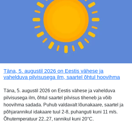
Täna, 5. augustil 2026 on Eestis vähese ja
vahelduva pilvisusega ilm, saartel õhtul hoovihma
Täna, 5. augustil 2026 on Eestis vähese ja vahelduva
pilvisusega ilm, õhtul saartel pilvisus tiheneb ja võib
hoovihma sadada. Puhub valdavalt lõunakaare, saartel ja
põhjarannikul idakaare tuul 2-8, puhanguti kuni 11 m/s.
Õhutemperatuur 22..27, rannikul kuni 20°C.