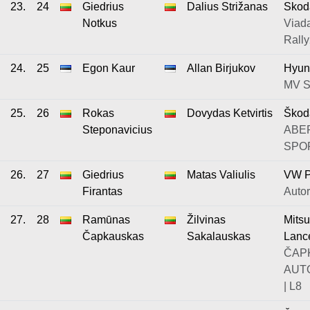
23.
24
Giedrius
Dalius Strižanas
Skod
Notkus
Viada
Rall
24.
25
Egon Kaur
Allan Birjukov
Hyun
MV Sp
25.
26
Rokas
Dovydas Ketvirtis
Škod
Steponavicius
ABE
SPOR
26.
27
Giedrius
Matas Valiulis
VW P
Firantas
Autor
27.
28
Ramūnas
Žilvinas
Mitsu
Čapkauskas
Sakalauskas
Lanc
ČAP
AUT
| L8