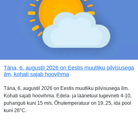
Täna, 6. augustil 2026 on Eestis muutliku pilvisusega
ilm, kohati sajab hoovihma
Täna, 6. augustil 2026 on Eestis muutliku pilvisusega ilm.
Kohati sajab hoovihma. Edela- ja läänetuul tugevneb 4-10,
puhanguti kuni 15 m/s. Õhutemperatuur on 19..25, ida pool
kuni 28°C.