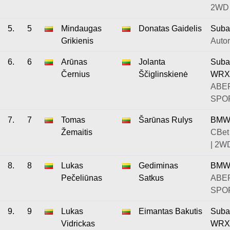
2WD
5.
5
Mindaugas
Donatas Gaidelis
Suba
Grikienis
Auto
6.
6
Arūnas
Jolanta
Suba
Černius
Ščiglinskienė
WRX
ABE
SPOR
7.
7
Tomas
Šarūnas Rulys
BMW 
Žemaitis
CBet
| 2W
8.
8
Lukas
Gediminas
BMW
Pečeliūnas
Satkus
ABEP
SPOR
9.
9
Lukas
Eimantas Bakutis
Suba
Vidrickas
WRX