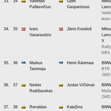
33.
34
Vaidotas
Gytis
Mitsu
Paškevičius
Gaspariūnas
Lance
Vaido
team
34.
35
Ivars
Jānis Krastiņš
Mitsu
Vasaraudzis
Lance
X
Rally
NR4
35.
36
Markus
Henri Ääremaa
BMW
Tammoja
BTR 
2WD
36.
37
Nedas
Justas Vičiūnas
BMW
Radišauskas
Maže
2WD
37.
38
Renaldas
Katažina
BMW 