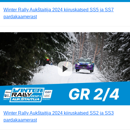
Winter Rally Aukštaitija 2024 kiiruskatsed SS5 ja SS7
pardakaamerast
Winter Rally Aukštaitija 2024 kiiruskatsed SS2 ja SS3
pardakaamerast