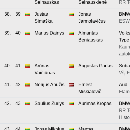
Šeinauskas
Šeinauskienė
RR T
38.
39
Justas
Jonas
BMW
Simaška
Jarmolavičus
ESW
39.
40
Marius Dainys
Almantas
Volk
Beniauskas
Type
Kaun
autok
40.
41
Arūnas
Augustas Gudas
Suba
Vaičiūnas
Všį E
41.
42
Nerijus Anužis
Ernest
Audi
Miskialovič
Flam
42.
43
Saulius Zurlys
Aurimas Kropas
BMW
RR T
Histo
43.
44
Jonas Miknius
Mantas
BMW