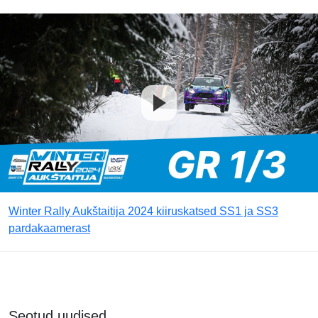
Winter Rally Aukštaitija 2024 kiiruskatsed SS1 ja SS3
pardakaamerast
Seotud uudised