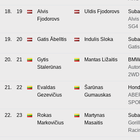
18.
19
Alvis
Uldis Fjodorovs
Suba
Fjodorovs
Alvis
SG4
19.
20
Gatis Ābelītis
Indulis Sloka
Suba
Gatis
20.
21
Gytis
Mantas Ližaitis
BMW
Stalerūnas
Autor
2WD
21.
22
Evaldas
Šarūnas
Hond
Gezevičius
Gumauskas
ABEP
SPOR
22.
23
Rokas
Martynas
Suba
Markovičius
Masaitis
Goril
Raci