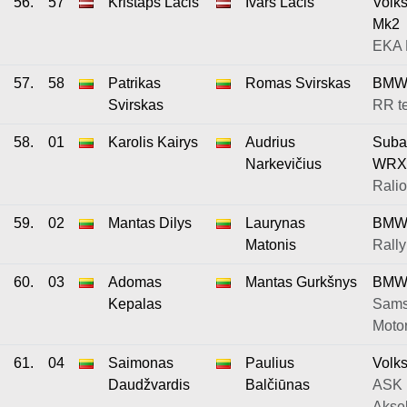
56.
57
Kristaps Lācis
Ivars Lācis
Volk
Mk2
EKA
57.
58
Patrikas
Romas Svirskas
BMW
Svirskas
RR t
58.
01
Karolis Kairys
Audrius
Suba
Narkevičius
WRX
Ralio
59.
02
Mantas Dilys
Laurynas
BMW
Matonis
Rally
60.
03
Adomas
Mantas Gurkšnys
BMW
Kepalas
Sams
Motor
61.
04
Saimonas
Paulius
Volk
Daudžvardis
Balčiūnas
ASK
Aksel