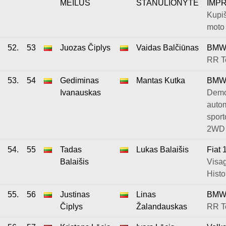
MEILUS
STANULIONYTĖ
IMP
Kupiš
moto 
52.
53
Juozas Čiplys
Vaidas Balčiūnas
BMW
RR 
53.
54
Gediminas
Mantas Kutka
BMW
Ivanauskas
Demo
autom
sport
2WD
54.
55
Tadas
Lukas Balaišis
Fiat 
Balaišis
Visa
Histo
55.
56
Justinas
Linas
BMW
Čiplys
Žalandauskas
RR T