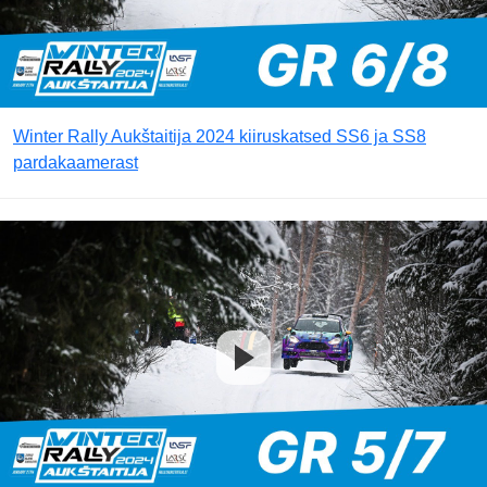
Winter Rally Aukštaitija 2024 kiiruskatsed SS6 ja SS8
pardakaamerast