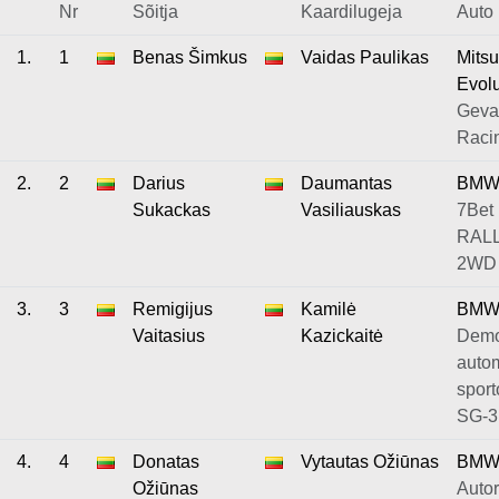
Nr
Sõitja
Kaardilugeja
Auto
1.
1
Benas Šimkus
Vaidas Paulikas
Mitsu
Evolu
Geva
Raci
2.
2
Darius
Daumantas
BMW 
Sukackas
Vasiliauskas
7Bet 
RALL
2WD
3.
3
Remigijus
Kamilė
BMW
Vaitasius
Kazickaitė
Demo
autom
sport
SG-3
4.
4
Donatas
Vytautas Ožiūnas
BM
Ožiūnas
Autor