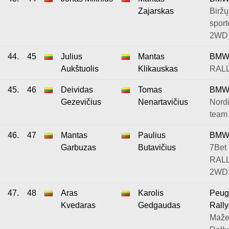
Zajarskas
Biržų
sport
2WD
44.
45
Julius
Mantas
BMW
Aukštuolis
Klikauskas
RALL
45.
46
Deividas
Tomas
BMW
Gezevičius
Nenartavičius
Nordi
team 
46.
47
Mantas
Paulius
BMW 
Garbuzas
Butavičius
7Bet
RALL
2WD
47.
48
Aras
Karolis
Peug
Kvedaras
Gedgaudas
Rall
Maže