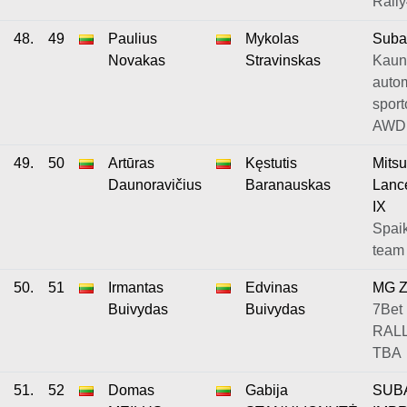
Rall
48.
49
Paulius
Mykolas
Suba
Novakas
Stravinskas
Kaun
autom
sport
AWD
49.
50
Artūras
Kęstutis
Mitsu
Daunoravičius
Baranauskas
Lance
IX
Spaik
team
50.
51
Irmantas
Edvinas
MG Z
Buivydas
Buivydas
7Bet
RALL
TBA
51.
52
Domas
Gabija
SUB