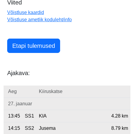
Viited
Võistluse kaardid
Võistluse ametlik koduleht/info
Etapi tulemused
Ajakava:
Aeg
Kiiruskatse
27. jaanuar
13:45
SS1
KIA
4.28 km
14:15
SS2
Jusema
8.79 km