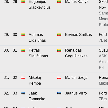
28.
29
Eugenijus
Marius Kairys
Škod
Sladkevičius
N5+
Sams
Motor
Proto
29.
30
Aurimas
Ervinas Snitkas
Ford 
Eidžiūnas
7Bet 
30.
31
Petras
Renaldas
Suzuk
Šiaučiūnas
Gegužinskas
ASK
Aksel
R4
31.
32
Mikołaj
Marcin Szeja
Renau
Kempa
Miko
32.
33
Jaak
Jaanus Virro
Ford 
Tammeka
7Bet