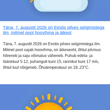
Täna, 7. augustil 2026 on Eestis pilves selgimistega
ilm, mitmel pool hoovihma ja äikest
Täna, 7. augustil 2026 on Eestis pilves selgimistega ilm.
Mitmel pool sajab hoovihma, on äikeseoht, õhtul pilvisus
hõreneb ja saju võimalus väheneb. Puhub edela- ja
läänetuul 5-12, puhanguti kuni 15, rannikul kuni 17 m/s,
õhtul tuul nõrgeneb. Õhutemperatuur on 18..23°C.