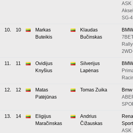
ASK
Aksel
SG-4
10.
10
Markas
Klaudas
BMW
Buteikis
Bučinskas
7BET
Rally
2WD
11.
11
Ovidijus
Silverijus
BM
Knyšius
Lapėnas
Prim
Raci
12.
12
Matas
Tomas Zuika
Bmw
Patėjūnas
ABE
SPOR
13.
14
Eligijus
Andrius
Renau
Maračinskas
Čižauskas
Sport
ASK