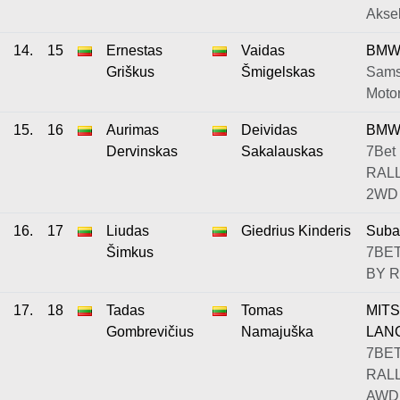
Aksel
14.
15
Ernestas
Vaidas
BMW 
Griškus
Šmigelskas
Sams
Moto
15.
16
Aurimas
Deividas
BMW
Dervinskas
Sakalauskas
7Bet 
RALL
2WD
16.
17
Liudas
Giedrius Kinderis
Suba
Šimkus
7BE
BY 
17.
18
Tadas
Tomas
MITS
Gombrevičius
Namajuška
LAN
7BET
RALL
AWD