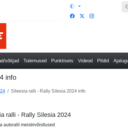
/sõitjad
Tulemused
Punktiseis
Videod
Pildid
Ajalu
24 info
024
Sileesia ralli - Rally Silesia 2024 info
ia ralli - Rally Silesia 2024
a autoralli meistrivõistlused