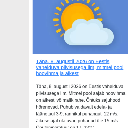
Täna, 8. augustil 2026 on Eestis
vahelduva pilvisusega ilm, mitmel pool
hoovihma ja äikest
Täna, 8. augustil 2026 on Eestis vahelduva
pilvisusega ilm. Mitmel pool sajab hoovihma,
on äikest, võimalik rahe. Õhtuks sajuhood
hõrenevad. Puhub valdavalt edela- ja
läänetuul 3-9, rannikul puhanguti 12 m/s,
äikese ajal ulatuvad puhanud üle 15 m/s.
Õhutemperatuur on 17..23°C.