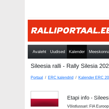
Avaleht
Uudised
Kalender
Meeskonnad
Sileesia ralli - Rally Silesia 20
Portaal
ERC kalendrid
Kalender ERC 2
Etapi info - Silees
Võistlussari: FIA Euroop