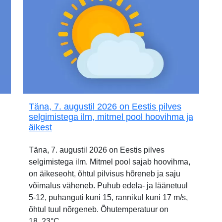
Täna, 7. augustil 2026 on Eestis pilves
selgimistega ilm, mitmel pool hoovihma ja
äikest
Täna, 7. augustil 2026 on Eestis pilves
selgimistega ilm. Mitmel pool sajab hoovihma,
on äikeseoht, õhtul pilvisus hõreneb ja saju
võimalus väheneb. Puhub edela- ja läänetuul
5-12, puhanguti kuni 15, rannikul kuni 17 m/s,
õhtul tuul nõrgeneb. Õhutemperatuur on
18..23°C.