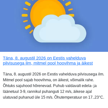
Täna, 8. augustil 2026 on Eestis vahelduva
pilvisusega ilm, mitmel pool hoovihma ja äikest
Täna, 8. augustil 2026 on Eestis vahelduva pilvisusega ilm.
Mitmel pool sajab hoovihma, on äikest, võimalik rahe.
Õhtuks sajuhood hõrenevad. Puhub valdavalt edela- ja
läänetuul 3-9, rannikul puhanguti 12 m/s, äikese ajal
ulatuvad puhanud üle 15 m/s. Õhutemperatuur on 17..23°C.