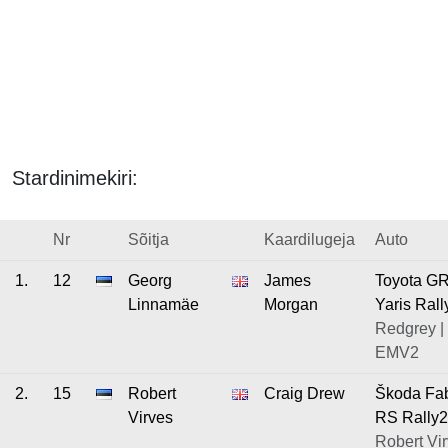
Stardinimekiri:
Nr
Sõitja
Kaardilugeja
Auto
1.
12
Georg
James
Toyota G
Linnamäe
Morgan
Yaris Rall
Redgrey |
EMV2
2.
15
Robert
Craig Drew
Škoda Fa
Virves
RS Rally2
Robert Vir