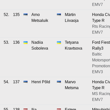
EMV7
52.
135
Arno
Märtin
Honda Civ
Metsaluik
Liivaoja
Type R
Rts Racing
EMV7
53.
136
Nadiia
Tetyana
Ford Fies
Soboleva
Kravtsova
Rally3
Baltic
Motorspor
Promotion
EMV3
54.
137
Henri Põld
Marvo
Honda Civ
Metsma
Type R
MS Racing
EMV7
55.
138
Ilja
Estere
Mitsubishi