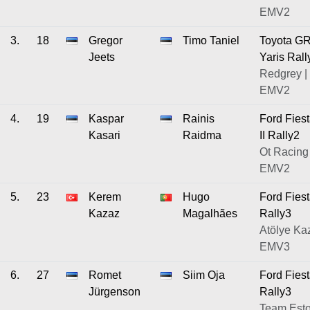
EMV2
3.
18
Gregor
Timo Taniel
Toyota G
Jeets
Yaris Rall
Redgrey |
EMV2
4.
19
Kaspar
Rainis
Ford Fies
Kasari
Raidma
II Rally2
Ot Racing 
EMV2
5.
23
Kerem
Hugo
Ford Fies
Kazaz
Magalhães
Rally3
Atölye Kaz
EMV3
6.
27
Romet
Siim Oja
Ford Fies
Jürgenson
Rally3
Team Esto