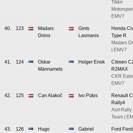
Tikkri
Motorsport
EMV7
40.
123
Madars
Gints
Honda Civ
Dirins
Lasmanis
Type R
Madars Di
| EMV7
41.
124
Oskar
Holger Enok
Citroen C
Männamets
R2MAX
CKR Eston
EMV7
42.
125
Can Alakoč
Ivo Pūķis
Renault C
Rally4
Asrt Rally
Team | E
43.
126
Hugo
Gabriel
Ford Fies