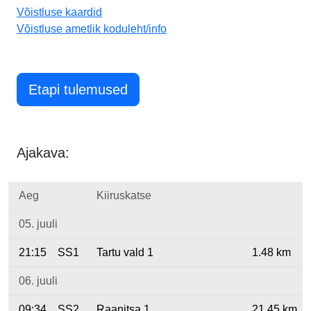
Võistluse kaardid
Võistluse ametlik koduleht/info
Etapi tulemused
Ajakava:
Aeg
Kiiruskatse
05. juuli
21:15
SS1
Tartu vald 1
1.48 km
06. juuli
09:34
SS2
Raanitsa 1
21.45 km