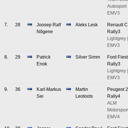
Autosport 
EMV3
7.
28
Joosep Ralf
Aleks Lesk
Renault C
Nõgene
Rally3
Lightgrey 
EMV3
8.
29
Patrick
Silver Simm
Ford Fies
Enok
Rally3
Lightgrey 
EMV3
9.
36
Karl-Markus
Martin
Peugeot 
Sei
Leotoots
Rally4
ALM
Motorsport
EMV4