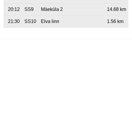
20:12
SS9
Mäeküla 2
14.68 km
21:30
SS10
Elva linn
1.56 km