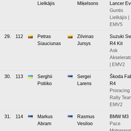
Lielkājis
Miķelsons
Lancer Ev
Guntis
Lielkājis |
EMV5
29.
112
Petras
Zilvinas
Suzuki Sw
Siauciunas
Jursys
R4 Kit
Ask
Akselerato
| EMV2
30.
113
Serghii
Sergei
Škoda Fa
Potiiko
Larens
R4
Proracing
Rally Tea
EMV2
31.
114
Markus
Rasmus
BMW M3
Abram
Vesiloo
Pace
Motorsport