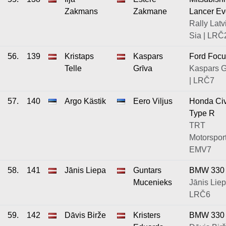
Zakmans
Zakmane
Lancer Ev
Rally Latv
Sia | LRČ
56.
139
Kristaps
Kaspars
Ford Focu
Telle
Grīva
Kaspars G
| LRČ7
57.
140
Argo Kästik
Eero Viljus
Honda Civ
Type R
TRT
Motorsport
EMV7
58.
141
Jānis Liepa
Guntars
BMW 330
Mucenieks
Jānis Liep
LRČ6
59.
142
Dāvis Birže
Kristers
BMW 330