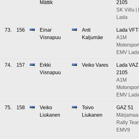
Mättik
2105
SK Villu 
Lada
73.
156
Einar
Anti
Lada VFT
Visnapuu
Kaljumäe
A1M
Motorsport
EMV Lad
74.
157
Erkki
Veiko Vares
Lada VAZ
Visnapuu
2105
A1M
Motorsport
EMV Lad
75.
158
Veiko
Toivo
GAZ 51
Liukanen
Liukanen
Märjamaa
Rally Tea
EMV9