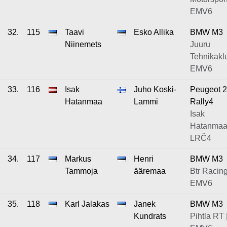
EMV6
32.
115
Taavi
Esko Allika
BMW M3
Niinemets
Juuru
Tehnikaklu
EMV6
33.
116
Isak
Juho Koski-
Peugeot 
Hatanmaa
Lammi
Rally4
Isak
Hatanmaa
LRČ4
34.
117
Markus
Henri
BMW M3
Tammoja
ääremaa
Btr Racing
EMV6
35.
118
Karl Jalakas
Janek
BMW M3
Kundrats
Pihtla RT 