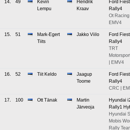
14.
49
Kevin
Hendrik
Ford Fies
Lempu
Kraav
Rally4
Ot Racing 
EMV4
15.
51
Mark-Egert
Jakko Viilo
Ford Fies
Tiits
Rally4
TRT
Motorspor
| EMV4
16.
52
Tiit Keldo
Jaagup
Ford Fies
Toome
Rally4
CRC | E
17.
100
Ott Tänak
Martin
Hyundai i
Järveoja
Rally1 Hy
Hyundai S
Mobis Wor
Rally Tea