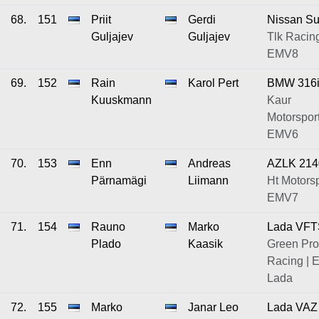
68.
151
Priit
Gerdi
Nissan S
Guljajev
Guljajev
Tlk Racing
EMV8
69.
152
Rain
Karol Pert
BMW 316
Kuuskmann
Kaur
Motorsport
EMV6
70.
153
Enn
Andreas
AZLK 214
Pärnamägi
Liimann
Ht Motorsp
EMV7
71.
154
Rauno
Marko
Lada VFT
Plado
Kaasik
Green Pro
Racing |
Lada
72.
155
Marko
Janar Leo
Lada VAZ