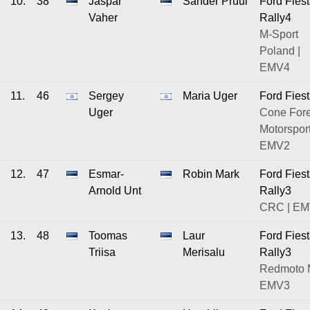
10.
38
Jaspar
Sander Pruul
Ford Fies
Vaher
Rally4
M-Sport
Poland |
EMV4
11.
46
Sergey
Maria Uger
Ford Fies
Uger
Cone Fore
Motorsport
EMV2
12.
47
Esmar-
Robin Mark
Ford Fies
Arnold Unt
Rally3
CRC | E
13.
48
Toomas
Laur
Ford Fies
Triisa
Merisalu
Rally3
Redmoto M
EMV3