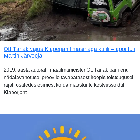
Ott Tänak vajus Klaperjahil masinaga külili – appi tuli
Martin Järveoja
2019. aasta autoralli maailmameister Ott Tänak pani end
nädalavahetusel proovile tavapärasest hoopis teistsugusel
rajal, osaledes esimest korda maasturite kestvussõidul
Klaperjaht.