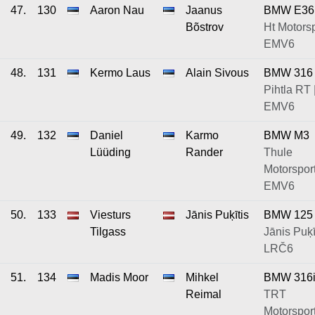
47.
130
Aaron Nau
Jaanus
BMW E36
Bõstrov
Ht Motorsp
EMV6
48.
131
Kermo Laus
Alain Sivous
BMW 316
Pihtla RT 
EMV6
49.
132
Daniel
Karmo
BMW M3
Lüüding
Rander
Thule
Motorsport
EMV6
50.
133
Viesturs
Jānis Puķītis
BMW 125
Tilgass
Jānis Puķīt
LRČ6
51.
134
Madis Moor
Mihkel
BMW 316
Reimal
TRT
Motorsport