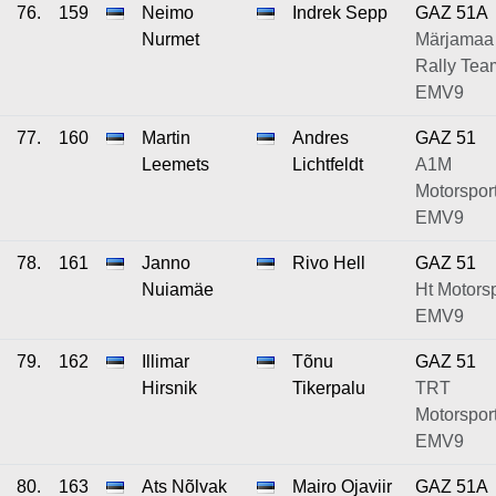
76.
159
Neimo
Indrek Sepp
GAZ 51A
Nurmet
Märjamaa
Rally Tea
EMV9
77.
160
Martin
Andres
GAZ 51
Leemets
Lichtfeldt
A1M
Motorsport
EMV9
78.
161
Janno
Rivo Hell
GAZ 51
Nuiamäe
Ht Motorsp
EMV9
79.
162
Illimar
Tõnu
GAZ 51
Hirsnik
Tikerpalu
TRT
Motorsport
EMV9
80.
163
Ats Nõlvak
Mairo Ojaviir
GAZ 51A