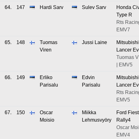
64.
147
Hardi Sarv
Sulev Sarv
Honda Civ
Type R
Rts Racing
EMV7
65.
148
Tuomas
Jussi Laine
Mitsubishi
Viren
Lancer Ev
Tuomas V
| EMV5
66.
149
Erliko
Edvin
Mitsubishi
Parisalu
Parisalu
Lancer Ev
Rts Racing
EMV5
67.
150
Oscar
Miikka
Ford Fies
Moisio
Lehmusvyöry
Rally4
Oscar Mois
EMV4