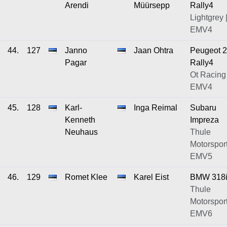
Arendi
Müürsepp
Rally4
Lightgrey 
EMV4
44.
127
Janno
Jaan Ohtra
Peugeot 
Pagar
Rally4
Ot Racing 
EMV4
45.
128
Karl-
Inga Reimal
Subaru
Kenneth
Impreza
Neuhaus
Thule
Motorsport
EMV5
46.
129
Romet Klee
Karel Eist
BMW 318i
Thule
Motorsport
EMV6