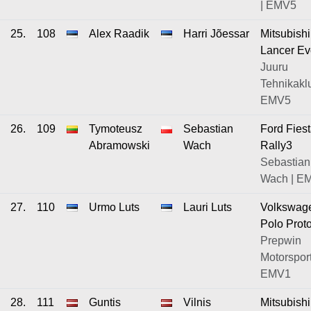
| EMV5
25.
108
Alex Raadik
Harri Jõessar
Mitsubishi
Lancer Ev
Juuru
Tehnikaklu
EMV5
26.
109
Tymoteusz
Sebastian
Ford Fies
Abramowski
Wach
Rally3
Sebastian
Wach | E
27.
110
Urmo Luts
Lauri Luts
Volkswag
Polo Prot
Prepwin
Motorsport
EMV1
28.
111
Guntis
Vilnis
Mitsubishi