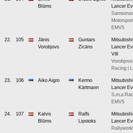
Blūms
Lancer Ev
Samsona
Motorsport
EMV5
22.
105
Jānis
Guntars
Mitsubishi
Vorobjovs
Zicāns
Lancer Ev
VIII
Vorobjovs
Racing | 
23.
106
Aiko Aigro
Kermo
Mitsubishi
Kärtmann
Lancer Ev
S.m.a Rac
EMV5
24.
107
Kalvis
Ralfs
Mitsubishi
Blūms
Lipstoks
Lancer Ev
Rallywor