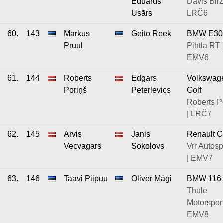
Eduards
Dāvis Birž
Usārs
LRČ6
60.
143
Markus
Geito Reek
BMW E30
Pruul
Pihtla RT 
EMV6
61.
144
Roberts
Edgars
Volkswag
Poriņš
Peterlevics
Golf
Roberts P
| LRČ7
62.
145
Arvis
Janis
Renault C
Vecvagars
Sokolovs
Vrr Autosp
| EMV7
63.
146
Taavi Piipuu
Oliver Mägi
BMW 116
Thule
Motorsport
EMV8