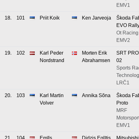
EMV1
18.
101
Priit Koik
Ken Jarveoja
Škoda Fa
EVO Rall
Ot Racing 
EMV2
19.
102
Karl Peder
Morten Erik
SRT PR
Nordstrand
Abrahamsen
02
Sports Ra
Technolog
LRČ1
20.
103
Karl Martin
Annika Sõna
Škoda Fa
Volver
Proto
MRF
Motorsport
EMV1
21.
104
Emīls
Didzis Eglītis
Mitsubishi