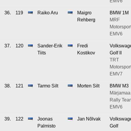
EMV6
36.
119
Raiko Aru
Maigro
BMW 1M
Rehberg
MRF
Motorsport
EMV6
37.
120
Sander-Erik
Fredi
Volkswag
Tiits
Kostikov
Golf II
TRT
Motorsport
EMV7
38.
121
Tarmo Silt
Morten Silt
BMW M3
Märjamaa
Rally Tea
EMV6
39.
122
Joonas
Jan Nõlvak
Volkswag
Palmisto
Golf