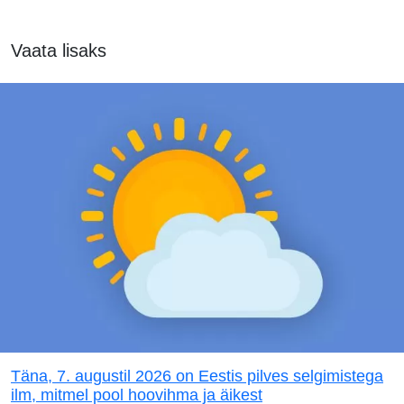
Vaata lisaks
Täna, 7. augustil 2026 on Eestis pilves selgimistega
ilm, mitmel pool hoovihma ja äikest