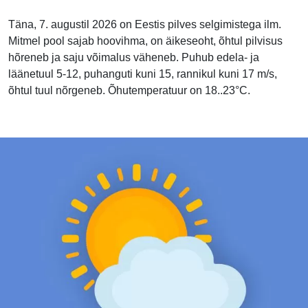
Täna, 7. augustil 2026 on Eestis pilves selgimistega ilm.
Mitmel pool sajab hoovihma, on äikeseoht, õhtul pilvisus
hõreneb ja saju võimalus väheneb. Puhub edela- ja
läänetuul 5-12, puhanguti kuni 15, rannikul kuni 17 m/s,
õhtul tuul nõrgeneb. Õhutemperatuur on 18..23°C.