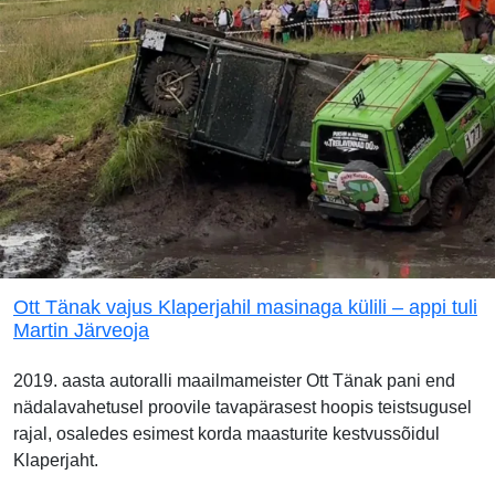
Ott Tänak vajus Klaperjahil masinaga külili – appi tuli
Martin Järveoja
2019. aasta autoralli maailmameister Ott Tänak pani end
nädalavahetusel proovile tavapärasest hoopis teistsugusel
rajal, osaledes esimest korda maasturite kestvussõidul
Klaperjaht.