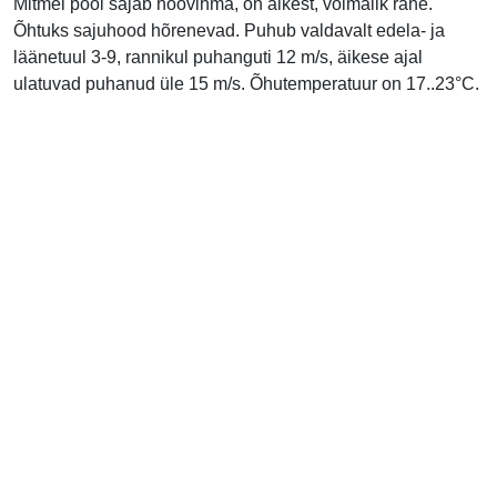
Mitmel pool sajab hoovihma, on äikest, võimalik rahe.
Õhtuks sajuhood hõrenevad. Puhub valdavalt edela- ja
läänetuul 3-9, rannikul puhanguti 12 m/s, äikese ajal
ulatuvad puhanud üle 15 m/s. Õhutemperatuur on 17..23°C.