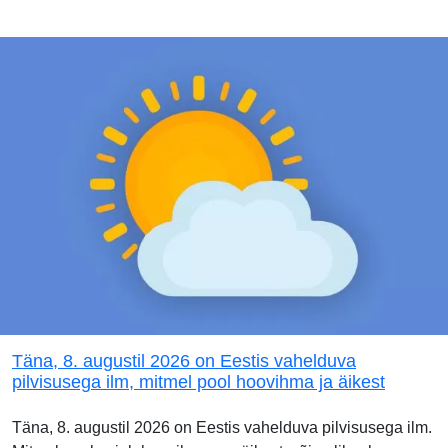
Täna, 8. augustil 2026 on Eestis vahelduva
pilvisusega ilm, mitmel pool hoovihma ja äikest
Täna, 8. augustil 2026 on Eestis vahelduva pilvisusega ilm.