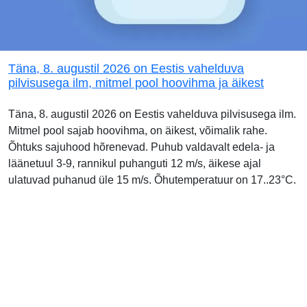
Täna, 8. augustil 2026 on Eestis vahelduva
pilvisusega ilm, mitmel pool hoovihma ja äikest
Täna, 8. augustil 2026 on Eestis vahelduva pilvisusega ilm.
Mitmel pool sajab hoovihma, on äikest, võimalik rahe.
Õhtuks sajuhood hõrenevad. Puhub valdavalt edela- ja
läänetuul 3-9, rannikul puhanguti 12 m/s, äikese ajal
ulatuvad puhanud üle 15 m/s. Õhutemperatuur on 17..23°C.