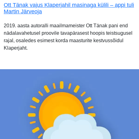
Ott Tänak vajus Klaperjahil masinaga külili – appi tuli
Martin Järveoja
2019. aasta autoralli maailmameister Ott Tänak pani end
nädalavahetusel proovile tavapärasest hoopis teistsugusel
rajal, osaledes esimest korda maasturite kestvussõidul
Klaperjaht.