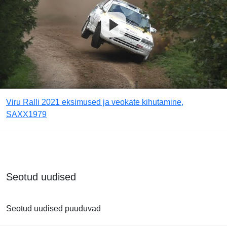
Viru Ralli 2021 eksimused ja veokate kihutamine,
SAXX1979
Seotud uudised
Seotud uudised puuduvad